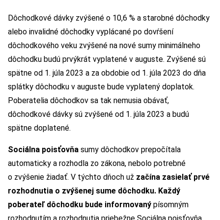
Dôchodkové dávky zvýšené o 10,6 % a starobné dôchodky
alebo invalidné dôchodky vyplácané po dovŕšení
dôchodkového veku zvýšené na nové sumy minimálneho
dôchodku budú prvýkrát vyplatené v auguste. Zvýšené sú
spätne od 1. júla 2023 a za obdobie od 1. júla 2023 do dňa
splátky dôchodku v auguste bude vyplatený doplatok.
Poberatelia dôchodkov sa tak nemusia obávať,
dôchodkové dávky sú zvýšené od 1. júla 2023 a budú
spätne doplatené.
Sociálna poisťovňa
sumy dôchodkov prepočítala
automaticky a rozhodla zo zákona, nebolo potrebné
o zvýšenie žiadať. V týchto dňoch už
začína zasielať prvé
rozhodnutia o zvýšenej sume dôchodku.
Každý
poberateľ dôchodku bude informovaný
písomným
rozhodnutím a rozhodnutia priebežne Sociálna poisťovňa