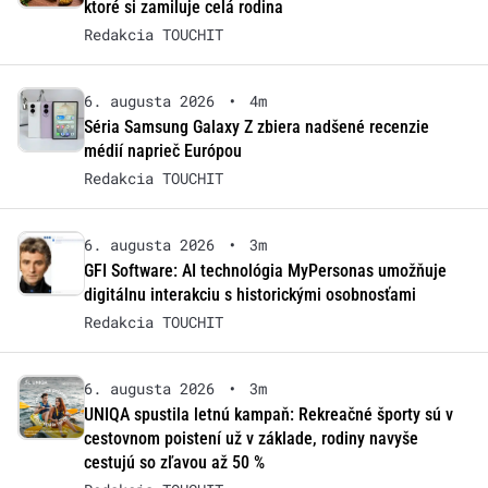
ktoré si zamiluje celá rodina
Redakcia TOUCHIT
6. augusta 2026
•
4m
Séria Samsung Galaxy Z zbiera nadšené recenzie
médií naprieč Európou
Redakcia TOUCHIT
6. augusta 2026
•
3m
GFI Software: AI technológia MyPersonas umožňuje
digitálnu interakciu s historickými osobnosťami
Redakcia TOUCHIT
6. augusta 2026
•
3m
UNIQA spustila letnú kampaň: Rekreačné športy sú v
cestovnom poistení už v základe, rodiny navyše
cestujú so zľavou až 50 %