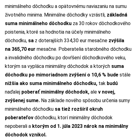
minimálneho dôchodku a opätovnému naviazaniu na sumu
životného minima. Minimálne dôchodky vzrástli,
základná
suma minimálneho dôchodku
za 30 rokov dôchodkového
poistenia, ktoré sa hodnotia na účely minimálneho
dôchodku,
sa
z doterajších 334,30 eur mesačne
zvýšila
na 365,70 eur
mesačne. Poberatelia starobného dôchodku
a invalidného dôchodku po dovŕšení dôchodkového veku,
ktorým sa vypláca minimálny dôchodok a ktorých
suma
dôchodku po mimoriadnom zvýšení o 10,6 % bude
stále
nižšia ako suma minimálneho dôchodku,
tak
budú
naďalej
poberať minimálny dôchodok,
ale
v novej,
zvýšenej sume.
Na základe nového spôsobu určenia sumy
minimálneho dôchodku
sa tiež rozšíril okruh
poberateľov
dôchodku, ktorí minimálny dôchodok
nepoberali a
ktorým od 1. júla 2023 nárok na minimálny
dôchodok vznikol.