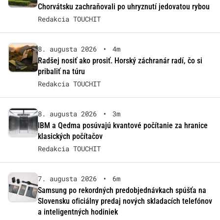
Chorvátsku zachraňovali po uhryznutí jedovatou rybou
Redakcia TOUCHIT
8. augusta 2026
•
4m
Radšej nosiť ako prosiť. Horský záchranár radí, čo si
pribaliť na túru
Redakcia TOUCHIT
8. augusta 2026
•
3m
IBM a Qedma posúvajú kvantové počítanie za hranice
klasických počítačov
Redakcia TOUCHIT
7. augusta 2026
•
6m
Samsung po rekordných predobjednávkach spúšťa na
Slovensku oficiálny predaj nových skladacích telefónov
a inteligentných hodiniek