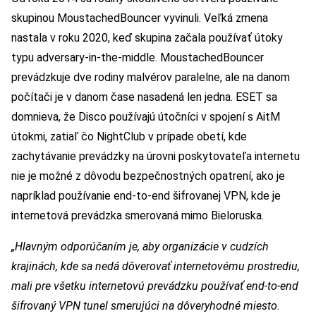
skupinou MoustachedBouncer vyvinuli. Veľká zmena
nastala v roku 2020, keď skupina začala používať útoky
typu adversary-in-the-middle. MoustachedBouncer
prevádzkuje dve rodiny malvérov paralelne, ale na danom
počítači je v danom čase nasadená len jedna. ESET sa
domnieva, že Disco používajú útočníci v spojení s AitM
útokmi, zatiaľ čo NightClub v prípade obetí, kde
zachytávanie prevádzky na úrovni poskytovateľa internetu
nie je možné z dôvodu bezpečnostných opatrení, ako je
napríklad používanie end-to-end šifrovanej VPN, kde je
internetová prevádzka smerovaná mimo Bieloruska.
„Hlavným odporúčaním je, aby organizácie v cudzích
krajinách, kde sa nedá dôverovať internetovému prostrediu,
mali pre všetku internetovú prevádzku používať end-to-end
šifrovaný VPN tunel smerujúci na dôveryhodné miesto.