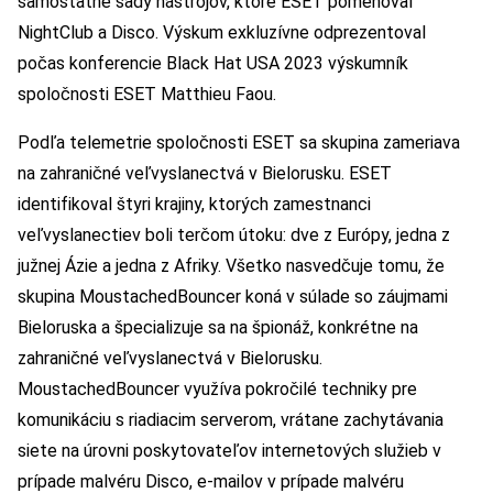
samostatné sady nástrojov, ktoré ESET pomenoval
NightClub a Disco. Výskum exkluzívne odprezentoval
počas konferencie Black Hat USA 2023 výskumník
spoločnosti ESET Matthieu Faou.
Podľa telemetrie spoločnosti ESET sa skupina zameriava
na zahraničné veľvyslanectvá v Bielorusku. ESET
identifikoval štyri krajiny, ktorých zamestnanci
veľvyslanectiev boli terčom útoku: dve z Európy, jedna z
južnej Ázie a jedna z Afriky. Všetko nasvedčuje tomu, že
skupina MoustachedBouncer koná v súlade so záujmami
Bieloruska a špecializuje sa na špionáž, konkrétne na
zahraničné veľvyslanectvá v Bielorusku.
MoustachedBouncer využíva pokročilé techniky pre
komunikáciu s riadiacim serverom, vrátane zachytávania
siete na úrovni poskytovateľov internetových služieb v
prípade malvéru Disco, e-mailov v prípade malvéru