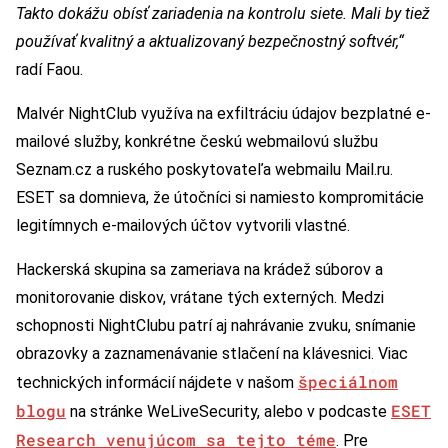
Takto dokážu obísť zariadenia na kontrolu siete. Mali by tiež
používať kvalitný a aktualizovaný bezpečnostný softvér,“
radí Faou.
Malvér NightClub využíva na exfiltráciu údajov bezplatné e-
mailové služby, konkrétne českú webmailovú službu
Seznam.cz a ruského poskytovateľa webmailu Mail.ru.
ESET sa domnieva, že útočníci si namiesto kompromitácie
legitímnych e-mailových účtov vytvorili vlastné.
Hackerská skupina sa zameriava na krádež súborov a
monitorovanie diskov, vrátane tých externých. Medzi
schopnosti NightClubu patrí aj nahrávanie zvuku, snímanie
obrazovky a zaznamenávanie stlačení na klávesnici. Viac
špeciálnom
technických informácií nájdete v našom
blogu
ESET
na stránke WeLiveSecurity, alebo v podcaste
Research venujúcom sa tejto téme
. Pre