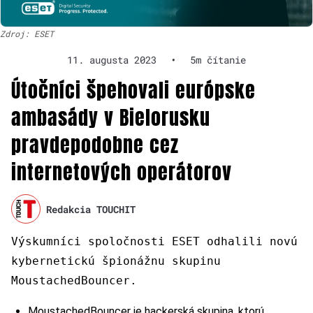
Zdroj: ESET
11. augusta 2023
•
5m čítanie
Útočníci špehovali európske
ambasády v Bielorusku
pravdepodobne cez
internetových operátorov
Redakcia TOUCHIT
Výskumníci spoločnosti ESET odhalili novú
kybernetickú špionážnu skupinu
MoustachedBouncer.
MoustachedBouncer je hackerská skupina, ktorú