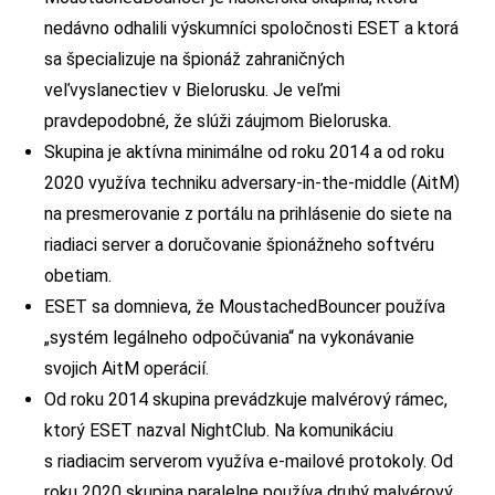
nedávno odhalili výskumníci spoločnosti ESET a ktorá
sa špecializuje na špionáž zahraničných
veľvyslanectiev v Bielorusku. Je veľmi
pravdepodobné, že slúži záujmom Bieloruska.
Skupina je aktívna minimálne od roku 2014 a od roku
2020 využíva techniku adversary-in-the-middle (AitM)
na presmerovanie z portálu na prihlásenie do siete na
riadiaci server a doručovanie špionážneho softvéru
obetiam.
ESET sa domnieva, že MoustachedBouncer používa
„systém legálneho odpočúvania“ na vykonávanie
svojich AitM operácií.
Od roku 2014 skupina prevádzkuje malvérový rámec,
ktorý ESET nazval NightClub. Na komunikáciu
s riadiacim serverom využíva e-mailové protokoly. Od
roku 2020 skupina paralelne používa druhý malvérový