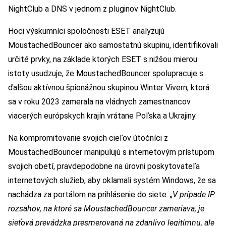
NightClub a DNS v jednom z pluginov NightClub.
Hoci výskumníci spoločnosti ESET analyzujú
MoustachedBouncer ako samostatnú skupinu, identifikovali
určité prvky, na základe ktorých ESET s nižšou mierou
istoty usudzuje, že MoustachedBouncer spolupracuje s
ďalšou aktívnou špionážnou skupinou Winter Vivern, ktorá
sa v roku 2023 zamerala na vládnych zamestnancov
viacerých európskych krajín vrátane Poľska a Ukrajiny.
Na kompromitovanie svojich cieľov útočníci z
MoustachedBouncer manipulujú s internetovým prístupom
svojich obetí, pravdepodobne na úrovni poskytovateľa
internetových služieb, aby oklamali systém Windows, že sa
nachádza za portálom na prihlásenie do siete.
„V prípade IP
rozsahov, na ktoré sa MoustachedBouncer zameriava, je
sieťová prevádzka presmerovaná na zdanlivo legitímnu, ale