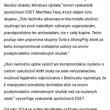
falošnú stránku Windows Update,“
hovorí výskumník
spoločnosti ESET Matthieu Faou, ktorý objavil túto
skupinu.
„Túto techniku adversary-in-the-middle útočníci
využívajú len proti niekoľkým vybraným organizáciám,
pravdepodobne len ambasádam, nie v celej krajine. Tento
postup nám pripomína skupiny Turla a StrongPity, ktoré za
behu kompromitovali inštalačné súbory na úrovni
poskytovateľov internetových služieb.“
„Hoci nemožno úplne vylúčiť ani kompromitáciu routerov s
cieľom uskutočniť AitM útoky na siete veľvyslanectiev,
možnosť legálneho odpočúvania v Bielorusku naznačuje, že
k manipulácii prevádzky dochádza skôr na úrovni
poskytovateľov internetových služieb než na routeroch
obetí,“
vysvetľuje výskumník spoločnosti ESET.
Od roku 2014 sa rodiny škodlivého softvéru používané