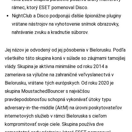
rámec, ktorý ESET pomenoval Disco.
NightClub a Disco podporujú ďalšie špionážne pluginy
vrátane nástrojov na vyhotovenie snímok obrazovky,
nahrávanie zvuku a kradnutie súborov.
Jej názov je odvodený od jej pôsobenia v Bielorusku. Podľa
všetkého táto skupina koná v súlade so záujmami tamojšej
vlády. Skupina je aktívna minimálne od roku 2014 a
zameriava sa výlučne na zahraničné veľvyslanectvá v
Bielorusku, vrátane tých európskych. Od roku 2020 je
skupina MoustachedBouncer s najväčšou
pravdepodobnosťou schopná vykonávať útoky typu
adversary-in-the-middle (AitM) na úrovni poskytovateľov
internetových služieb v rámci Bieloruska s cieľom
kompromitovať svoje ciele. Skupina používa dve