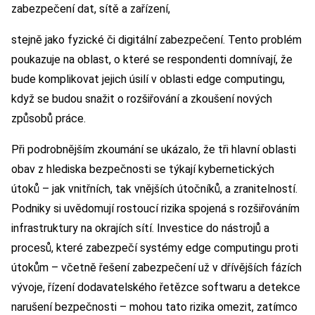
zabezpečení dat, sítě a zařízení,
stejně jako fyzické či digitální zabezpečení. Tento problém
poukazuje na oblast, o které se respondenti domnívají, že
bude komplikovat jejich úsilí v oblasti edge computingu,
když se budou snažit o rozšiřování a zkoušení nových
způsobů práce.
Při podrobnějším zkoumání se ukázalo, že tři hlavní oblasti
obav z hlediska bezpečnosti se týkají kybernetických
útoků – jak vnitřních, tak vnějších útočníků, a zranitelností.
Podniky si uvědomují rostoucí rizika spojená s rozšiřováním
infrastruktury na okrajích sítí. Investice do nástrojů a
procesů, které zabezpečí systémy edge computingu proti
útokům – včetně řešení zabezpečení už v dřívějších fázích
vývoje, řízení dodavatelského řetězce softwaru a detekce
narušení bezpečnosti – mohou tato rizika omezit, zatímco