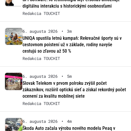
digitálnu interakciu s historickými osobnosťami
Redakcia TOUCHIT
6. augusta 2026
•
3m
UNIQA spustila letnú kampaň: Rekreačné športy sú v
cestovnom poistení už v základe, rodiny navyše
cestujú so zľavou až 50 %
Redakcia TOUCHIT
6. augusta 2026
•
5m
Slovak Telekom v prvom polroku zvýšil počet
zákazníkov, rozšíril optickú sieť a získal rekordný počet
ocenení za kvalitu mobilnej siete
Redakcia TOUCHIT
6. augusta 2026
•
4m
Škoda Auto začala výrobu nového modelu Peaq v