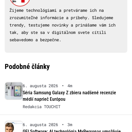
Žijeme technológiami a pretvárame ich na
zrozumiteľné informácie a príbehy. Sledujeme
trendy, testujeme novinky a prinášame vám ich
tak, aby ste sa v digitálnom svete cítili
sebavedomo a bezpečne.
Podobné články
6. augusta 2026
•
4m
Séria Samsung Galaxy Z zbiera nadšené recenzie
médií naprieč Európou
Redakcia TOUCHIT
6. augusta 2026
•
3m
GFI Software: AI technológia MyPersonas umožňuje