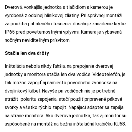
Dverová, vonkajšia jednotka s tlačidlom a kamerou je
vyrobená z odolnej hliníkovej zliatiny. Pri správnej montáži
za použitia pribaleného tesnenia, dosahuje zariadenie krytie
IP65 pred poveternostnými vplyvmi. Kamera je vybavená
nočným neviditeľným prísvitom.
Stačia len dva drôty
Inštalácia nebola nikdy ľahšia, na prepojenie dverovej
jednotky a monitora stačia len dva vodiče. Videotelefón, je
tak možné zapojiť aj namiesto pôvodného zvončeka na
dvojlinkový kábel. Navyše pri vodičoch nie je potrebné
strážiť polaritu zapojenia, stačí použiť pripravené pákové
svorky a všetko rýchlo zapojiť. Napájací adaptér sa zapája
na strane monitora. Ako dverová jednotka, tak aj monitor sú
uspôsobené na montáž na bežnú inštalačnú krabičku KU68.