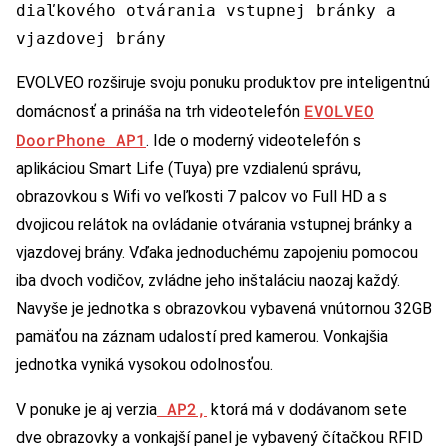
diaľkového otvárania vstupnej bránky a
vjazdovej brány
EVOLVEO rozširuje svoju ponuku produktov pre inteligentnú
EVOLVEO
domácnosť a prináša na trh videotelefón
DoorPhone AP1
. Ide o moderný videotelefón s
aplikáciou Smart Life (Tuya) pre vzdialenú správu,
obrazovkou s Wifi vo veľkosti 7 palcov vo Full HD a s
dvojicou relátok na ovládanie otvárania vstupnej bránky a
vjazdovej brány. Vďaka jednoduchému zapojeniu pomocou
iba dvoch vodičov, zvládne jeho inštaláciu naozaj každý.
Navyše je jednotka s obrazovkou vybavená vnútornou 32GB
pamäťou na záznam udalostí pred kamerou. Vonkajšia
jednotka vyniká vysokou odolnosťou.
AP2,
V ponuke je aj verzia
ktorá má v dodávanom sete
dve obrazovky a vonkajší panel je vybavený čítačkou RFID