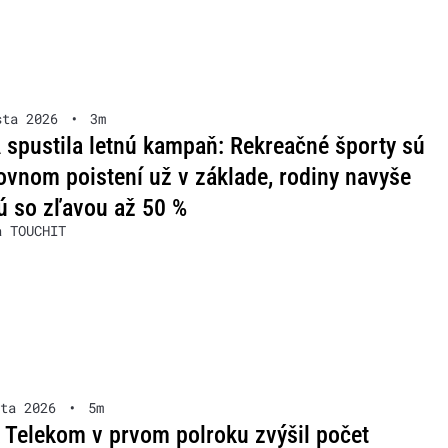
sta 2026
•
3m
spustila letnú kampaň: Rekreačné športy sú
ovnom poistení už v základe, rodiny navyše
ú so zľavou až 50 %
a TOUCHIT
ta 2026
•
5m
 Telekom v prvom polroku zvýšil počet