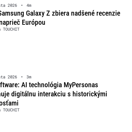
sta 2026
•
4m
Samsung Galaxy Z zbiera nadšené recenzie
naprieč Európou
a TOUCHIT
sta 2026
•
3m
ftware: AI technológia MyPersonas
je digitálnu interakciu s historickými
osťami
a TOUCHIT