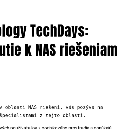
logy TechDays:
utie k NAS riešeniam
v oblasti NAS riešení, vás pozýva na
špecialistami z tejto oblasti.
ových používateľov z podnikového prostredia a ponúkajú