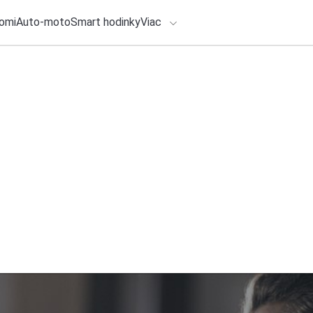
omi
Auto-moto
Smart hodinky
Viac
HLO BY VÁS ZAUJÍMAŤ
25. júla 2026
•
6m
lačové správy
Škoda Auto v prvo
ADÁVANIA
výsledky, rekordný
v Európe
Zadajte frázu pre vyhľadanie
Redakcia TOUCHIT