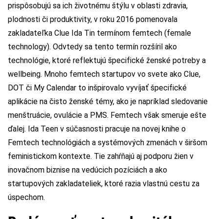
prispôsobujú sa ich životnému štýlu v oblasti zdravia,
plodnosti či produktivity, v roku 2016 pomenovala
zakladateľka Clue Ida Tin termínom femtech (female
technology). Odvtedy sa tento termín rozšíril ako
technológie, ktoré reflektujú špecifické ženské potreby a
wellbeing. Mnoho femtech startupov vo svete ako Clue,
DOT či My Calendar to inšpirovalo vyvíjať špecifické
aplikácie na čisto ženské témy, ako je napríklad sledovanie
menštruácie, ovulácie a PMS. Femtech však smeruje ešte
ďalej. Ida Teen v súčasnosti pracuje na novej knihe o
Femtech technológiách a systémových zmenách v širšom
feministickom kontexte. Tie zahŕňajú aj podporu žien v
inovačnom biznise na vedúcich pozíciách a ako
startupových zakladateliek, ktoré razia vlastnú cestu za
úspechom.