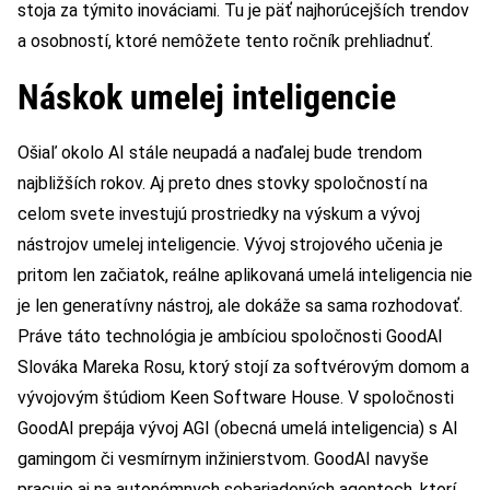
stoja za týmito inováciami. Tu je päť najhorúcejších trendov
a osobností, ktoré nemôžete tento ročník prehliadnuť.
Náskok umelej inteligencie
Ošiaľ okolo AI stále neupadá a naďalej bude trendom
najbližších rokov. Aj preto dnes stovky spoločností na
celom svete investujú prostriedky na výskum a vývoj
nástrojov umelej inteligencie. Vývoj strojového učenia je
pritom len začiatok, reálne aplikovaná umelá inteligencia nie
je len generatívny nástroj, ale dokáže sa sama rozhodovať.
Práve táto technológia je ambíciou spoločnosti GoodAI
Slováka Mareka Rosu, ktorý stojí za softvérovým domom a
vývojovým štúdiom Keen Software House. V spoločnosti
GoodAI prepája vývoj AGI (obecná umelá inteligencia) s AI
gamingom či vesmírnym inžinierstvom. GoodAI navyše
pracuje aj na autonómnych sebariadených agentoch, ktorí