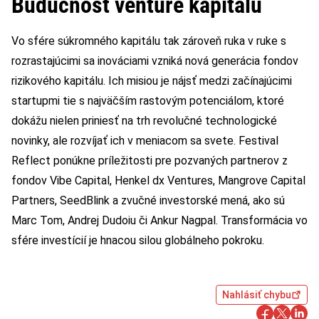
Budúcnosť venture kapitálu
Vo sfére súkromného kapitálu tak zároveň ruka v ruke s
rozrastajúcimi sa inováciami vzniká nová generácia fondov
rizikového kapitálu. Ich misiou je nájsť medzi začínajúcimi
startupmi tie s najväčším rastovým potenciálom, ktoré
dokážu nielen priniesť na trh revolučné technologické
novinky, ale rozvíjať ich v meniacom sa svete. Festival
Reflect ponúkne príležitosti pre pozvaných partnerov z
fondov Vibe Capital, Henkel dx Ventures, Mangrove Capital
Partners, SeedBlink a zvučné investorské mená, ako sú
Marc Tom, Andrej Dudoiu či Ankur Nagpal. Transformácia vo
sfére investícií je hnacou silou globálneho pokroku.
Nahlásiť chybu