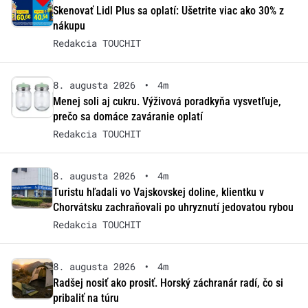
Skenovať Lidl Plus sa oplatí: Ušetrite viac ako 30% z
nákupu
Redakcia TOUCHIT
8. augusta 2026
•
4m
Menej soli aj cukru. Výživová poradkyňa vysvetľuje,
prečo sa domáce zaváranie oplatí
Redakcia TOUCHIT
8. augusta 2026
•
4m
Turistu hľadali vo Vajskovskej doline, klientku v
Chorvátsku zachraňovali po uhryznutí jedovatou rybou
Redakcia TOUCHIT
8. augusta 2026
•
4m
Radšej nosiť ako prosiť. Horský záchranár radí, čo si
pribaliť na túru