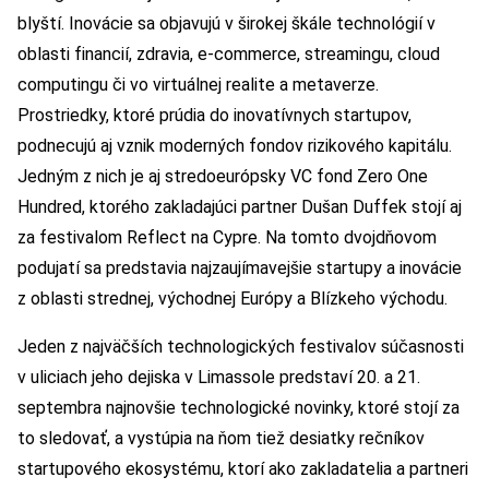
blyští. Inovácie sa objavujú v širokej škále technológií v
oblasti financií, zdravia, e-commerce, streamingu, cloud
computingu či vo virtuálnej realite a metaverze.
Prostriedky, ktoré prúdia do inovatívnych startupov,
podnecujú aj vznik moderných fondov rizikového kapitálu.
Jedným z nich je aj stredoeurópsky VC fond Zero One
Hundred, ktorého zakladajúci partner Dušan Duffek stojí aj
za festivalom Reflect na Cypre. Na tomto dvojdňovom
podujatí sa predstavia najzaujímavejšie startupy a inovácie
z oblasti strednej, východnej Európy a Blízkeho východu.
Jeden z najväčších technologických festivalov súčasnosti
v uliciach jeho dejiska v Limassole predstaví 20. a 21.
septembra najnovšie technologické novinky, ktoré stojí za
to sledovať, a vystúpia na ňom tiež desiatky rečníkov
startupového ekosystému, ktorí ako zakladatelia a partneri