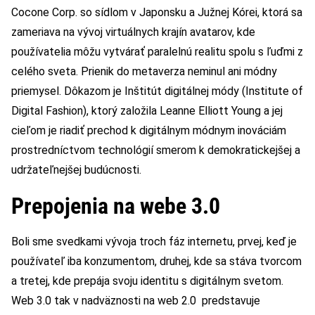
Cocone Corp. so sídlom v Japonsku a Južnej Kórei, ktorá sa
zameriava na vývoj virtuálnych krajín avatarov, kde
používatelia môžu vytvárať paralelnú realitu spolu s ľuďmi z
celého sveta. Prienik do metaverza neminul ani módny
priemysel. Dôkazom je Inštitút digitálnej módy (Institute of
Digital Fashion), ktorý založila Leanne Elliott Young a jej
cieľom je riadiť prechod k digitálnym módnym inováciám
prostredníctvom technológií smerom k demokratickejšej a
udržateľnejšej budúcnosti.
Prepojenia na webe 3.0
Boli sme svedkami vývoja troch fáz internetu, prvej, keď je
používateľ iba konzumentom, druhej, kde sa stáva tvorcom
a tretej, kde prepája svoju identitu s digitálnym svetom.
Web 3.0 tak v nadväznosti na web 2.0 predstavuje