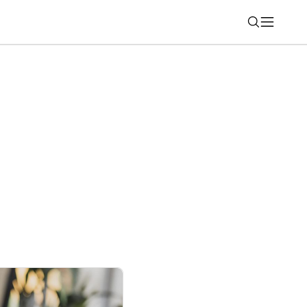
Nájsť
estovná aplikácia Bolt po novom aj v