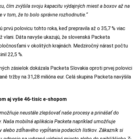
, čím zvýšila svoju kapacitu výdajných miest a boxov až na
 v tom, že to bolo správne rozhodnutie.
“
prvú polovicu tohto roka, keď prepravila až o 35,7 % viac
ž vlani. Dáta navyše ukazujú, že slovenská Packeta
oločnosťami v okolitých krajinách. Medziročný nárast počtu
nil 22,5 %.
ých zásielok dokázala Packeta Slovakia oproti prvej polovici
né tržby na 31,28 milióna eur. Celá skupina Packeta navýšila
m aj vyše 46-tisíc e-shopom
možňuje neustále zlepšovať naše procesy a prinášať do
. Naša mobilná aplikácia Packeta napríklad umožňuje
ov alebo zdĺhavého vypĺňania podacích lístkov. Zákazník si
ku odnesie na vybrané výdajné miesto alebo do najbližšieho Z-