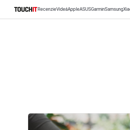
Recenzie
Videá
Apple
ASUS
Garmin
Samsung
Xia
MO
Katalóg zariadení
Všetko
Recenzie
Videá
Tipy, triky, návody
T
Porovnať zariadenia
VÝSLEDKY VYHĽ
Tlačové správy
Predplatné časopisu