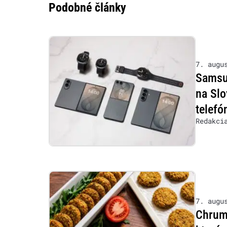
Podobné články
7. augu
Samsu
na Slo
telefó
Redakci
7. augu
Chrumk