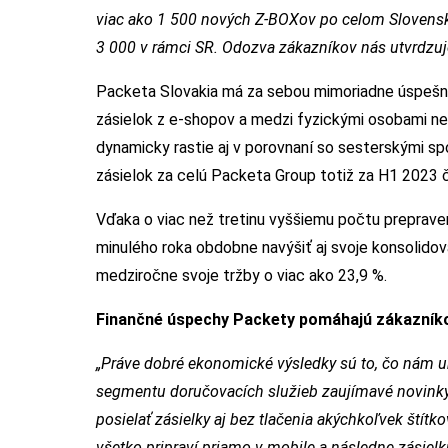
viac ako 1 500 nových Z-BOXov po celom Slovensku
3 000 v rámci SR. Odozva zákazníkov nás utvrdzuje
Packeta Slovakia má za sebou mimoriadne úspešnú 
zásielok z e-shopov a medzi fyzickými osobami ne
dynamicky rastie aj v porovnaní so sesterskými sp
zásielok za celú Packeta Group totiž za H1 2023 či
Vďaka o viac než tretinu vyššiemu počtu prepraven
minulého roka obdobne navýšiť aj svoje konsolidova
medziročne svoje tržby o viac ako 23,9 %.
Finančné úspechy Packety pomáhajú zákazníko
„Práve dobré ekonomické výsledky sú to, čo nám u
segmentu doručovacích služieb zaujímavé novinky
posielať zásielky aj bez tlačenia akýchkoľvek štítk
všetko pripraví priamo v mobile a následne zásiel