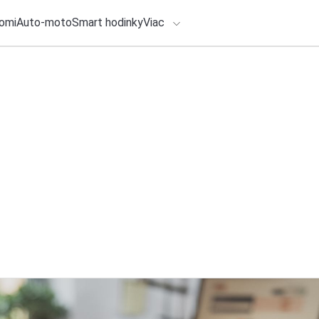
omi
Auto-moto
Smart hodinky
Viac
HLO BY VÁS ZAUJÍMAŤ
lačové správy
4. augusta 2026
•
2m
ADÁVANIA
Najsťahovanejšia c
Leviciach a okolí
Zadajte frázu pre vyhľadanie
Redakcia TOUCHIT