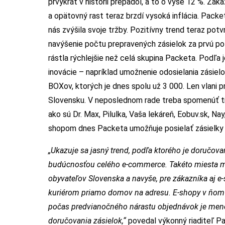
prvýkrát v histórii prepadol, a to o vyše 12 %. Zá
a opätovný rast teraz brzdí vysoká inflácia. Packe
nás zvýšila svoje tržby. Pozitívny trend teraz pot
navýšenie počtu prepravených zásielok za prvú po
rástla rýchlejšie než celá skupina Packeta. Podľa 
inovácie – napríklad umožnenie odosielania zásiel
BOXov, ktorých je dnes spolu už 3 000. Len vlani
Slovensku. V neposlednom rade treba spomenúť ti
ako sú Dr. Max, Pilulka, Vaša lekáreň, Eobuv.sk, Na
shopom dnes Packeta umožňuje posielať zásielky d
„Ukazuje sa jasný trend, podľa ktorého je doručo
budúcnosťou celého e-commerce. Takéto miesta má
obyvateľov Slovenska a navyše, pre zákazníka aj e-
kuriérom priamo domov na adresu. E-shopy v ňom vi
počas predvianočného nárastu objednávok je menej 
doručovania zásielok,
“
povedal výkonný riaditeľ P