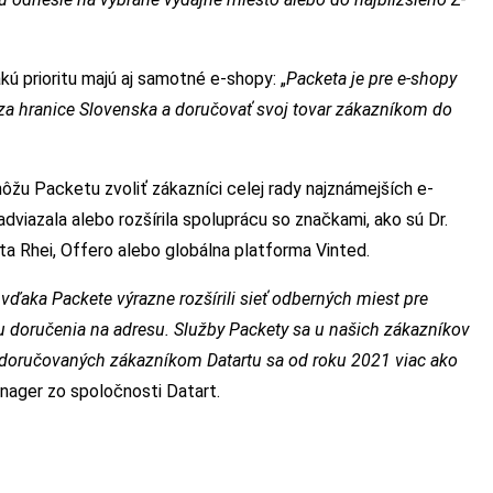
kú prioritu majú aj samotné e-shopy: „
Packeta je pre e-shopy
za hranice Slovenska a doručovať svoj tovar zákazníkom do
žu Packetu zvoliť zákazníci celej rady najznámejších e-
iazala alebo rozšírila spoluprácu so značkami, ako sú Dr.
nta Rhei, Offero alebo globálna platforma Vinted.
ďaka Packete výrazne rozšírili sieť odberných miest pre
bu doručenia na adresu. Služby Packety sa u našich zákazníkov
h doručovaných zákazníkom Datartu sa od roku 2021 viac ako
nager zo spoločnosti Datart.