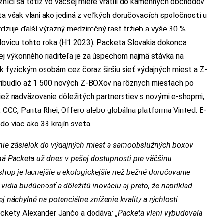
kazníci sa totiž vo väčšej miere vrátili do kamenných obchodov
ta však vlani ako jediná z veľkých doručovacích spoločností u
vrdzuje ďalší výrazný medziročný rast tržieb a vyše 30 %
lovicu tohto roka (H1 2023). Packeta Slovakia dokonca
jej výkonného riaditeľa je za úspechom najmä stávka na
ok fyzickým osobám cez čoraz širšiu sieť výdajných miest a Z-
 pribudlo až 1 500 nových Z-BOXov na rôznych miestach po
ež nadväzovanie dôležitých partnerstiev s novými e-shopmi,
y, CCC, Panta Rhei, Offero alebo globálna platforma Vinted. E-
o viac ako 33 krajín sveta.
vanie zásielok do výdajných miest a samoobslužných boxov
 Packeta už dnes v pešej dostupnosti pre väčšinu
shop je lacnejšie a ekologickejšie než bežné doručovanie
dia budúcnosť a dôležitú inováciu aj preto, že napríklad
náchylné na potenciálne zníženie kvality a rýchlosti
ackety Alexander Jančo a dodáva
:
„Packeta vlani vybudovala