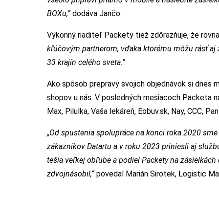
BOXu,
“
dodáva Jančo.
Výkonný riaditeľ Packety tiež zdôrazňuje, že rovna
kľúčovým partnerom, vďaka ktorému môžu rásť aj 
33 krajín celého sveta.
“
Ako spôsob prepravy svojich objednávok si dnes mô
shopov u nás. V posledných mesiacoch Packeta nadv
Max, Pilulka, Vaša lekáreň, Eobuv.sk, Nay, CCC, Pa
„Od spustenia spolupráce na konci roka 2020 sme v
zákazníkov Datartu a v roku 2023 priniesli aj služ
tešia veľkej obľube a podiel Packety na zásielkác
zdvojnásobil,
“
povedal Marián Sirotek, Logistic Ma