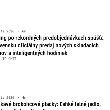
sta 2026
•
6m
ng po rekordných predobjednávkach spúšťa
vensku oficiálny predaj nových skladacích
nov a inteligentných hodiniek
a TOUCHIT
sta 2026
•
4m
avé brokolicové placky: Ľahké letné jedlo,