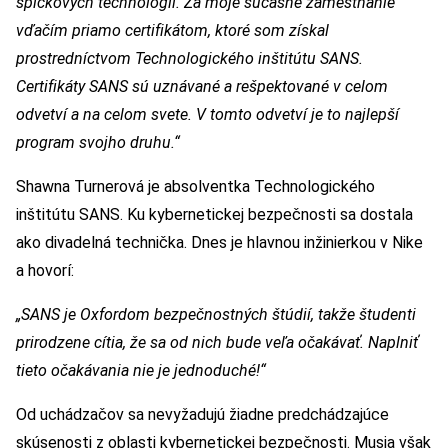
špičkových technológií. Za moje súčasné zamestnanie
vďačím priamo certifikátom, ktoré som získal
prostredníctvom Technologického inštitútu SANS.
Certifikáty SANS sú uznávané a rešpektované v celom
odvetví a na celom svete. V tomto odvetví je to najlepší
program svojho druhu.“
Shawna Turnerová je absolventka Technologického
inštitútu SANS. Ku kybernetickej bezpečnosti sa dostala
ako divadelná technička. Dnes je hlavnou inžinierkou v Nike
a hovorí:
„SANS je Oxfordom bezpečnostných štúdií, takže študenti
prirodzene cítia, že sa od nich bude veľa očakávať. Naplniť
tieto očakávania nie je jednoduché!“
Od uchádzačov sa nevyžadujú žiadne predchádzajúce
skúsenosti z oblasti kybernetickej bezpečnosti. Musia však