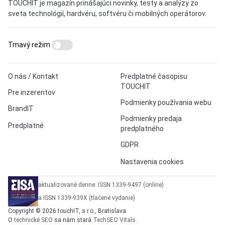
TOUCHIT je magazín prinášajúci novinky, testy a analýzy zo
sveta technológií, hardvéru, softvéru či mobilných operátorov.
Tmavý režim
O nás / Kontakt
Predplatné časopisu
TOUCHIT
Pre inzerentov
Podmienky používania webu
BrandIT
Podmienky predaja
Predplatné
predplatného
GDPR
Nastavenia cookies
aktualizované denne: ISSN 1339-9497 (online)
a ISSN 1339-939X (tlačené vydanie)
Copyright © 2026 touchIT, s.r.o., Bratislava.
O
technické SEO
sa nám stará
TechSEO Vitals
.