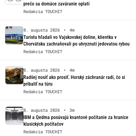
prečo sa domáce zaváranie oplatí
Redakcia TOUCHIT
8. augusta 2026
•
4m
Turistu hľadali vo Vajskovskej doline, klientku v
Chorvátsku zachraňovali po uhryznutí jedovatou rybou
Redakcia TOUCHIT
8. augusta 2026
•
4m
Radšej nosiť ako prosiť. Horský záchranár radí, čo si
pribaliť na túru
Redakcia TOUCHIT
8. augusta 2026
•
3m
IBM a Qedma posúvajú kvantové počítanie za hranice
klasických počítačov
Redakcia TOUCHIT