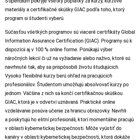
Štipendium pokryje všetky poplatky za kurzy, kurzové
materiály a certifikačné skúšky GIAC podľa toho, ktorý
program si študenti vyberú.
Súčasťou všetkých programov sú viaceré certifikáty Global
Information Assurance Certification (GIAC). Programy sú k
dispozícii aj v 100 % online forme. Ponúkajú výber
náročných lekcií či už na vyžiadanie alebo naživo, ktoré sú
navrhnuté tak, aby sa prispôsobili životu študujúcich.
Vysoko flexibilné kurzy berú ohľad na pracujúcich
profesionálov. Študentom umožňujú absolvovať kurzy po
jednom. Väčšina z nich sa končí certifikačnou skúškou
GIAC, ktorá je v odvetví uznávaná. Praktické online
vzdelávanie posúva učenie za hranicu obrazovky. Navrhli
a poskytujú ho elitní profesionáli, ktorí momentálne pracujú
v oblasti kybernetickej bezpečnosti. Môže vyústiť do
kariéry v oblasti kybernetickej bezpečnosti, ktorá dokáže