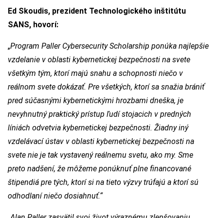
Ed Skoudis, prezident Technologického inštitútu
SANS, hovorí:
„
Program Paller Cybersecurity Scholarship ponúka najlepšie
vzdelanie v oblasti kybernetickej bezpečnosti na svete
všetkým tým, ktorí majú snahu a schopnosti niečo v
reálnom svete dokázať. Pre všetkých, ktorí sa snažia brániť
pred súčasnými kybernetickými hrozbami dneška, je
nevyhnutný praktický prístup ľudí stojacich v predných
líniách odvetvia kybernetickej bezpečnosti. Žiadny iný
vzdelávací ústav v oblasti kybernetickej bezpečnosti na
svete nie je tak vystavený reálnemu svetu, ako my. Sme
preto nadšení, že môžeme ponúknuť plne financované
štipendiá pre tých, ktorí si na tieto výzvy trúfajú a ktorí sú
odhodlaní niečo dosiahnuť.“
„Alan Paller zasvätil svoj život výraznému zlepšovaniu