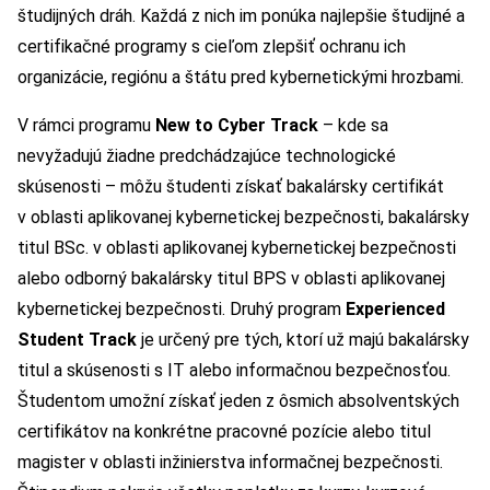
študijných dráh. Každá z nich im ponúka najlepšie študijné a
certifikačné programy s cieľom zlepšiť ochranu ich
organizácie, regiónu a štátu pred kybernetickými hrozbami.
V rámci programu
New to Cyber Track
– kde sa
nevyžadujú žiadne predchádzajúce technologické
skúsenosti – môžu študenti získať bakalársky certifikát
v oblasti aplikovanej kybernetickej bezpečnosti, bakalársky
titul BSc. v oblasti aplikovanej kybernetickej bezpečnosti
alebo odborný bakalársky titul BPS v oblasti aplikovanej
kybernetickej bezpečnosti. Druhý program
Experienced
Student Track
je určený pre tých, ktorí už majú bakalársky
titul a skúsenosti s IT alebo informačnou bezpečnosťou.
Študentom umožní získať jeden z ôsmich absolventských
certifikátov na konkrétne pracovné pozície alebo titul
magister v oblasti inžinierstva informačnej bezpečnosti.