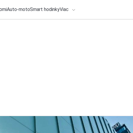
omi
Auto-moto
Smart hodinky
Viac
HLO BY VÁS ZAUJÍMAŤ
lačové správy
1. augusta 2026
•
4m
ADÁVANIA
Rádio je dôveryho
oddychujú od obra
Zadajte frázu pre vyhľadanie
Redakcia TOUCHIT