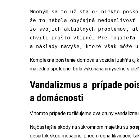
Mnohým sa to už stalo: niekto poško
že to nebola obyčajná nedbanlivosť 
zo svojich aktuálnych problémov, al
chvíli prišlo vtipné… Pre majiteľa 
a náklady navyše, ktoré však môže u
Komplexné poistenie domova a vozidiel zahŕňa aj
má jedno spoločné: bola vykonaná úmyselne s cie
Vandalizmus a prípade pois
a domácnosti
V tomto prípade rozlišujeme dva druhy vandalizmu
Najčastejšie škody na súkromnom majetku sú
posp
desiatok škôd mesačne, pričom cena likvidácie ta