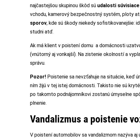
najčastejšou skupinou škôd sú
udalosti súvisiac
vchodu, kamerový bezpečnostný systém, ploty atď
sporov
, kde sú škody niekedy sofistikovanejšie: i
studni atď.
Ak má klient v poistení domu a domácnosti uzat
(vnútorný aj vonkajší). Na zistenie okolností a vy
správu.
Pozor!
Poistenie sa nevzťahuje na situácie, keď 
ním žijú v tej istej domácnosti. Takisto nie sú kry
po takomto podnájomníkovi zostanú úmyselne spô
plnenie.
Vandalizmus a poistenie vo
V poistení automobilov sa vandalizmom nazýva aj ú