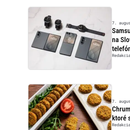
7. augu
Samsu
na Slo
telefó
Redakci
7. augu
Chrumk
ktoré 
Redakci