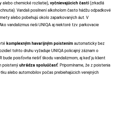
y alebo chemické rozliatie),
vyčnievajúcich častí
(zrkadlá
ichnutia). Vandali posilnení alkoholom často hádžu odpadkové
lomety alebo pobehujú okolo zaparkovaných áut. V
ko vandalizmus rieši UNIQA aj niektoré tzv. parkovacie
ryté
komplexným havarijným poistením
automaticky bez
 vozidiel tohto druhu vyžaduje UNIQA policajný záznam o
 bude poisťovňa riešiť škodu vandalizmom, aj keď ju klient
om poistený
uhrádza spoluúčasť
. Pripomíname, že z poistenia
etku alebo automobilov počas prebiehajúcich verejných