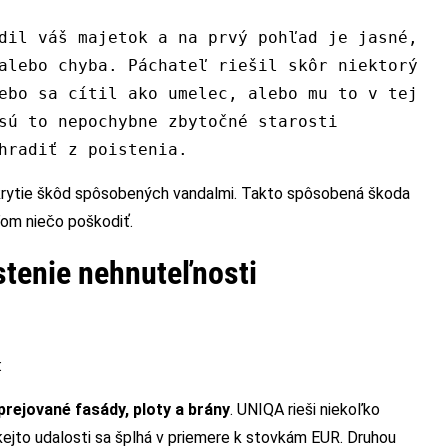
dil váš majetok a na prvý pohľad je jasné,
alebo chyba. Páchateľ riešil skôr niektorý
ebo sa cítil ako umelec, alebo mu to v tej
sú to nepochybne zbytočné starosti
hradiť z poistenia.
 krytie škôd spôsobených vandalmi. Takto spôsobená škoda
ľom niečo poškodiť.
tenie nehnuteľnosti
:
rejované fasády, ploty a brány
. UNIQA rieši niekoľko
kejto udalosti sa šplhá v priemere k stovkám EUR. Druhou