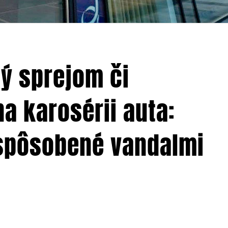
ý sprejom či
a karosérii auta:
 spôsobené vandalmi