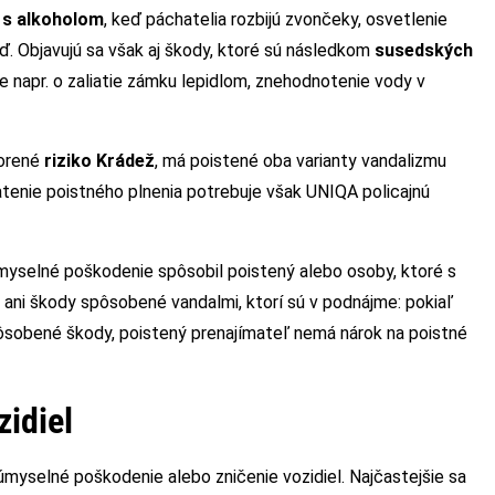
e s alkoholom
, keď páchatelia rozbijú zvončeky, osvetlenie
. Objavujú sa však aj škody, ktoré sú následkom
susedských
de napr. o zaliatie zámku lepidlom, znehodnotenie vody v
vorené
riziko Krádež
, má poistené oba varianty vandalizmu
platenie poistného plnenia potrebuje však UNIQA policajnú
úmyselné poškodenie spôsobil poistený alebo osoby, ktoré s
té ani škody spôsobené vandalmi, ktorí sú v podnájme: pokiaľ
sobené škody, poistený prenajímateľ nemá nárok na poistné
zidiel
myselné poškodenie alebo zničenie vozidiel. Najčastejšie sa