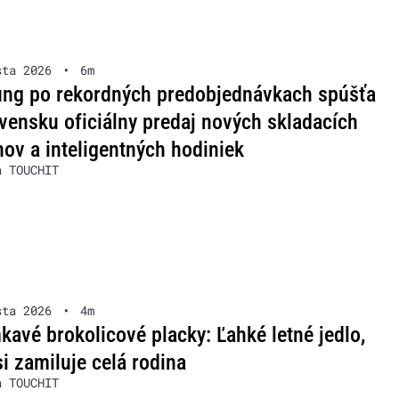
sta 2026
•
6m
ng po rekordných predobjednávkach spúšťa
vensku oficiálny predaj nových skladacích
nov a inteligentných hodiniek
a TOUCHIT
sta 2026
•
4m
avé brokolicové placky: Ľahké letné jedlo,
si zamiluje celá rodina
a TOUCHIT