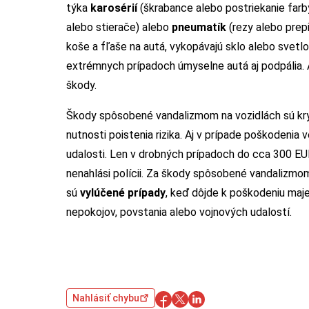
týka
karosérií
(škrabance alebo postriekanie farb
alebo stierače) alebo
pneumatík
(rezy alebo prep
koše a fľaše na autá, vykopávajú sklo alebo svet
extrémnych prípadoch úmyselne autá aj podpália. A
škody.
Škody spôsobené vandalizmom na vozidlách sú k
nutnosti poistenia rizika. Aj v prípade poškodenia
udalosti. Len v drobných prípadoch do cca 300 EUR
nenahlási polícii. Za škody spôsobené vandalizm
sú
vylúčené prípady
, keď dôjde k poškodeniu maj
nepokojov, povstania alebo vojnových udalostí.
Nahlásiť chybu