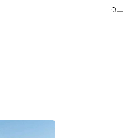
Nájsť
dným spoločníkom. Ľudia pri ňom
zoviek