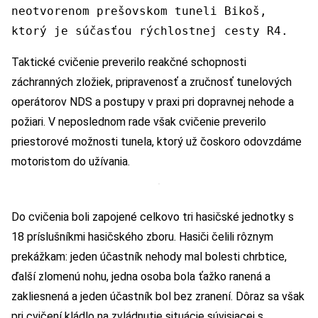
neotvorenom prešovskom tuneli Bikoš,
ktorý je súčasťou rýchlostnej cesty R4.
Taktické cvičenie preverilo reakčné schopnosti
záchranných zložiek, pripravenosť a zručnosť tunelových
operátorov NDS a postupy v praxi pri dopravnej nehode a
požiari. V neposlednom rade však cvičenie preverilo
priestorové možnosti tunela, ktorý už čoskoro odovzdáme
motoristom do užívania.
Do cvičenia boli zapojené celkovo tri hasičské jednotky s
18 príslušníkmi hasičského zboru. Hasiči čelili rôznym
prekážkam: jeden účastník nehody mal bolesti chrbtice,
ďalší zlomenú nohu, jedna osoba bola ťažko ranená a
zakliesnená a jeden účastník bol bez zranení. Dôraz sa však
pri cvičení kládlo na zvládnutie situácie súvisiacej s