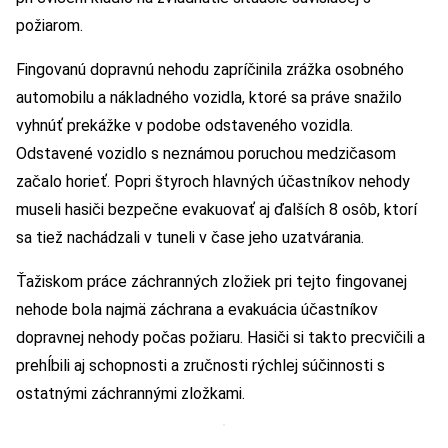
požiarom.
Fingovanú dopravnú nehodu zapríčinila zrážka osobného
automobilu a nákladného vozidla, ktoré sa práve snažilo
vyhnúť prekážke v podobe odstaveného vozidla.
Odstavené vozidlo s neznámou poruchou medzičasom
začalo horieť. Popri štyroch hlavných účastníkov nehody
museli hasiči bezpečne evakuovať aj ďalších 8 osôb, ktorí
sa tiež nachádzali v tuneli v čase jeho uzatvárania.
Ťažiskom práce záchranných zložiek pri tejto fingovanej
nehode bola najmä záchrana a evakuácia účastníkov
dopravnej nehody počas požiaru. Hasiči si takto precvičili a
prehĺbili aj schopnosti a zručnosti rýchlej súčinnosti s
ostatnými záchrannými zložkami.