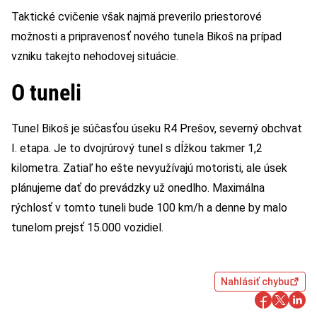
Taktické cvičenie však najmä preverilo priestorové
možnosti a pripravenosť nového tunela Bikoš na prípad
vzniku takejto nehodovej situácie.
O tuneli
Tunel Bikoš je súčasťou úseku R4 Prešov, severný obchvat
I. etapa. Je to dvojrúrový tunel s dĺžkou takmer 1,2
kilometra. Zatiaľ ho ešte nevyužívajú motoristi, ale úsek
plánujeme dať do prevádzky už onedlho. Maximálna
rýchlosť v tomto tuneli bude 100 km/h a denne by malo
tunelom prejsť 15.000 vozidiel.
Nahlásiť chybu