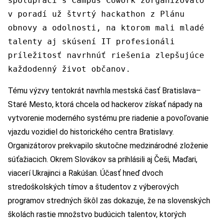
spolupráci s Campus Cowork zorganizovalo
v poradí už štvrtý hackathon z Plánu
obnovy a odolnosti, na ktorom mali mladé
talenty aj skúsení IT profesionáli
príležitosť navrhnúť riešenia zlepšujúce
každodenný život občanov.
Tému výzvy tentokrát navrhla mestská časť Bratislava–
Staré Mesto, ktorá chcela od hackerov získať nápady na
vytvorenie moderného systému pre riadenie a povoľovanie
vjazdu vozidiel do historického centra Bratislavy.
Organizátorov prekvapilo skutočne medzinárodné zloženie
súťažiacich. Okrem Slovákov sa prihlásili aj Češi, Maďari,
viacerí Ukrajinci a Rakúšan. Účasť hneď dvoch
stredoškolských tímov a študentov z výberových
programov stredných škôl zas dokazuje, že na slovenských
školách rastie množstvo budúcich talentov, ktorých