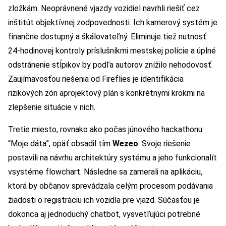
zložkám. Neoprávnené vjazdy vozidiel navrhli riešiť cez
inštitút objektívnej zodpovednosti. Ich kamerový systém je
finančne dostupný a škálovateľný. Eliminuje tiež nutnosť
24-hodinovej kontroly príslušníkmi mestskej polície a úplné
odstránenie stĺpikov by podľa autorov znížilo nehodovosť.
Zaujímavosťou riešenia od Fireflies je identifikácia
rizikových zón aprojektový plán s konkrétnymi krokmi na
zlepšenie situácie v nich.
Tretie miesto, rovnako ako počas júnového hackathonu
“Moje dáta”, opäť obsadil tím
Wezeo
. Svoje riešenie
postavili na návrhu architektúry systému a jeho funkcionalít
vsystéme flowchart. Následne sa zamerali na aplikáciu,
ktorá by občanov sprevádzala celým procesom podávania
žiadosti o registráciu ich vozidla pre vjazd. Súčasťou je
dokonca aj jednoduchý chatbot, vysvetľujúci potrebné