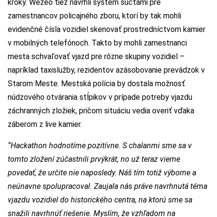
kroky. Wezeo tiež navrhli systém súčtami pre
zamestnancov policajného zboru, ktorí by tak mohli
evidenčné čísla vozidiel skenovať prostredníctvom kamier
v mobilných telefónoch. Takto by mohli zamestnanci
mesta schvaľovať vjazd pre rôzne skupiny vozidiel –
napríklad taxislužby, rezidentov azásobovanie prevádzok v
Starom Meste. Mestská polícia by dostala možnosť
núdzového otvárania stĺpikov v prípade potreby vjazdu
záchranných zložiek, pričom situáciu vedia overiť vďaka
záberom z live kamier.
“Hackathon hodnotíme pozitívne. S chalanmi sme sa v
tomto zložení zúčastnili prvýkrát, no už teraz vieme
povedať, že určite nie naposledy. Náš tím totiž výborne a
neúnavne spolupracoval. Zaujala nás práve navrhnutá téma
vjazdu vozidiel do historického centra, na ktorú sme sa
snažili navrhnúť riešenie. Myslím, že vzhľadom na