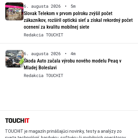
6. augusta 2026
•
5m
Slovak Telekom v prvom polroku zvýšil počet
zákazníkov, rozšíril optickú sieť a získal rekordný počet
ocenení za kvalitu mobilnej siete
Redakcia TOUCHIT
6. augusta 2026
•
4m
Škoda Auto začala výrobu nového modelu Peaq v
Mladej Boleslavi
Redakcia TOUCHIT
TOUCHIT je magazín prinášajúci novinky, testy a analýzy zo
sveta technológií, hardvéru, softvéru či mobilných operátorov.