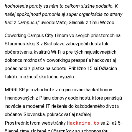
hodnotenie poroty sa nám to celkom slušne podarilo. K
našej spokojnosti pomohla aj super organizácia zo strany
ľudí z Campusu,”
uviedolMatej Glasnák z tímu Wezeo.
Coworking Campus City tímom vo svojich priestoroch na
Staromestskej 3 v Bratislave zabezpečil dostatok
občerstvenia, kvalitnú Wi-Fi a pre tých najusilovnejších
dokonca možnosť v coworkingu prespať a hackovať aj
počas noci z piatka na sobotu. Približne 15 súťažiacich
takúto možnosť skutočne využilo.
MIRRI SR je rozhodnuté v organizovaní hackathonov
financovaných z Plánu obnovy aodolnosti, ktoré prinášajú
inovácie a moderné IT riešenia do každodenného života
občanov Slovenska, pokračovať aj naďalej.
Hacknime.to
Prostredníctvom webstránky
sa 2- až 5-
členné tímy zložené z účastníkov so schopnosťou