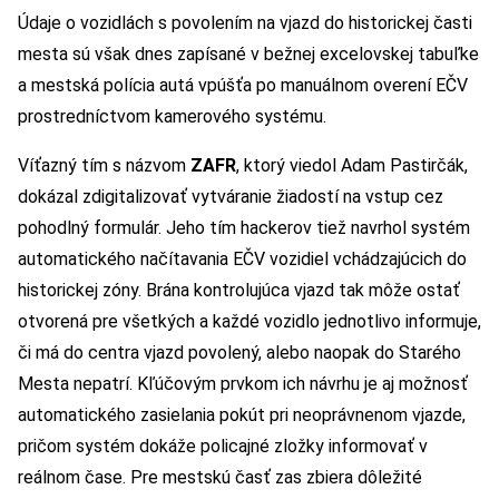
Údaje o vozidlách s povolením na vjazd do historickej časti
mesta sú však dnes zapísané v bežnej excelovskej tabuľke
a mestská polícia autá vpúšťa po manuálnom overení EČV
prostredníctvom kamerového systému.
Víťazný tím s názvom
ZAFR
, ktorý viedol Adam Pastirčák,
dokázal zdigitalizovať vytváranie žiadostí na vstup cez
pohodlný formulár. Jeho tím hackerov tiež navrhol systém
automatického načítavania EČV vozidiel vchádzajúcich do
historickej zóny. Brána kontrolujúca vjazd tak môže ostať
otvorená pre všetkých a každé vozidlo jednotlivo informuje,
či má do centra vjazd povolený, alebo naopak do Starého
Mesta nepatrí. Kľúčovým prvkom ich návrhu je aj možnosť
automatického zasielania pokút pri neoprávnenom vjazde,
pričom systém dokáže policajné zložky informovať v
reálnom čase. Pre mestskú časť zas zbiera dôležité