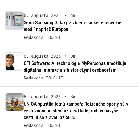
6. augusta 2026
•
4m
Séria Samsung Galaxy Z zbiera nadšené recenzie
médií naprieč Európou
Redakcia TOUCHIT
6. augusta 2026
•
3m
GFI Software: AI technológia MyPersonas umožňuje
digitálnu interakciu s historickými osobnosťami
Redakcia TOUCHIT
6. augusta 2026
•
3m
UNIQA spustila letnú kampaň: Rekreačné športy sú v
cestovnom poistení už v základe, rodiny navyše
cestujú so zľavou až 50 %
Redakcia TOUCHIT