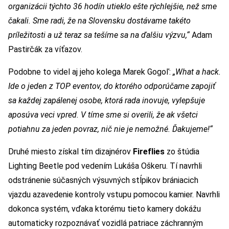
organizácii týchto 36 hodín utieklo ešte rýchlejšie, než sme
čakali. Sme radi, že na Slovensku dostávame takéto
príležitosti a už teraz sa tešíme sa na ďalšiu výzvu,“
Adam
Pastirčák za víťazov.
Podobne to videl aj jeho kolega Marek Gogoľ:
„What a hack.
Ide o jeden z TOP eventov, do ktorého odporúčame zapojiť
sa každej zapálenej osobe, ktorá rada inovuje, vylepšuje
aposúva veci vpred. V tíme sme si overili, že ak všetci
potiahnu za jeden povraz, nič nie je nemožné. Ďakujeme!“
Druhé miesto získal tím dizajnérov
Fireflies
zo štúdia
Lighting Beetle pod vedením Lukáša Oškeru. Tí navrhli
odstránenie súčasných výsuvných stĺpikov brániacich
vjazdu azavedenie kontroly vstupu pomocou kamier. Navrhli
dokonca systém, vďaka ktorému tieto kamery dokážu
automaticky rozpoznávať vozidlá patriace záchranným