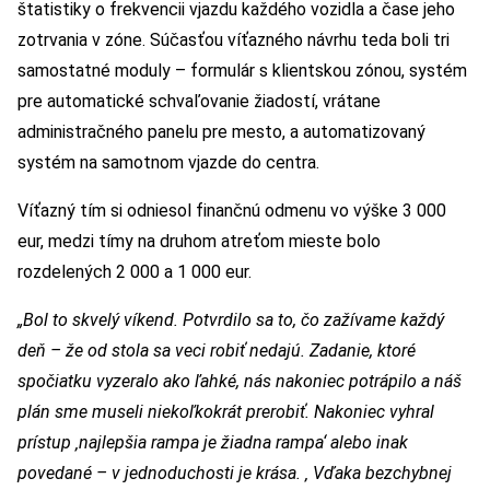
štatistiky o frekvencii vjazdu každého vozidla a čase jeho
zotrvania v zóne. Súčasťou víťazného návrhu teda boli tri
samostatné moduly – formulár s klientskou zónou, systém
pre automatické schvaľovanie žiadostí, vrátane
administračného panelu pre mesto, a automatizovaný
systém na samotnom vjazde do centra.
Víťazný tím si odniesol finančnú odmenu vo výške 3 000
eur, medzi tímy na druhom atreťom mieste bolo
rozdelených 2 000 a 1 000 eur.
„Bol to skvelý víkend. Potvrdilo sa to, čo zažívame každý
deň – že od stola sa veci robiť nedajú. Zadanie, ktoré
spočiatku vyzeralo ako ľahké, nás nakoniec potrápilo a náš
plán sme museli niekoľkokrát prerobiť. Nakoniec vyhral
prístup ‚najlepšia rampa je žiadna rampa‘ alebo inak
povedané – v jednoduchosti je krása. ‚ Vďaka bezchybnej