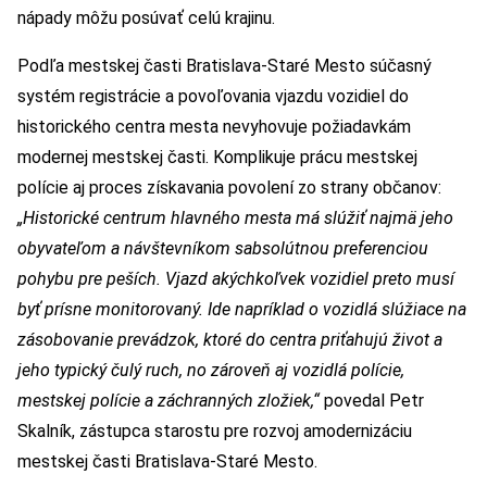
nápady môžu posúvať celú krajinu.
Podľa mestskej časti Bratislava-Staré Mesto súčasný
systém registrácie a povoľovania vjazdu vozidiel do
historického centra mesta nevyhovuje požiadavkám
modernej mestskej časti. Komplikuje prácu mestskej
polície aj proces získavania povolení zo strany občanov:
„Historické centrum hlavného mesta má slúžiť najmä jeho
obyvateľom a návštevníkom s
absolútnou preferenciou
pohybu pre peších. Vjazd akýchkoľvek vozidiel preto musí
byť prísne monitorovaný. Ide napríklad o vozidlá slúžiace na
zásobovanie prevádzok, ktoré do centra priťahujú život a
jeho typický čulý ruch, no zároveň aj vozidlá polície,
mestskej polície a záchranných zložiek,“
povedal Petr
Skalník, zástupca starostu pre rozvoj amodernizáciu
mestskej časti Bratislava-Staré Mesto.