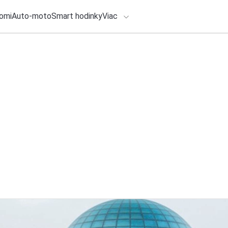
omi
Auto-moto
Smart hodinky
Viac
HLO BY VÁS ZAUJÍMAŤ
lačové správy
4. augusta 2026
•
2m
ADÁVANIA
Najsťahovanejšia c
Leviciach a okolí
Zadajte frázu pre vyhľadanie
Redakcia TOUCHIT