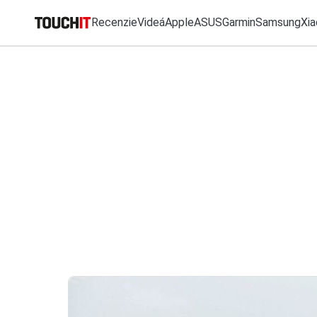
Recenzie
Videá
Apple
ASUS
Garmin
Samsung
Xia
MO
Katalóg zariadení
Všetko
Recenzie
Videá
Tipy, triky, návody
T
Porovnať zariadenia
VÝSLEDKY VYHĽ
Tlačové správy
Predplatné časopisu