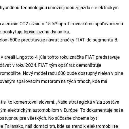
ybridnou technológiou umožňujúcou aj jazdu s elektrickým
a a emisie CO2 nižšie o 15 %* oproti rovnakému spaľovaciemu
poskytuje lepšiu jazdnú dynamiku.
elom 600e predstavuje návrat značky FIAT do segmentu B.
v areáli Lingotto 4. júla tohto roku značka FIAT predstavuje
redávať v roku 2024. FIAT tým opäť raz demonštruje
romobilite. Nový model radu 600 bude dostupný nielen v plne
trifikovaným spaľovacím motorom na tých trhoch, kde má
tis, to komentoval slovami: „Naša strategická vízia zostáva
vaným elektrickým automobilom v Európe. To dokumentuje naše
u dostupnou pre všetkých. No súčasne chceme byť
e Taliansko, náš domáci trh, kde sa trend k elektromobilite