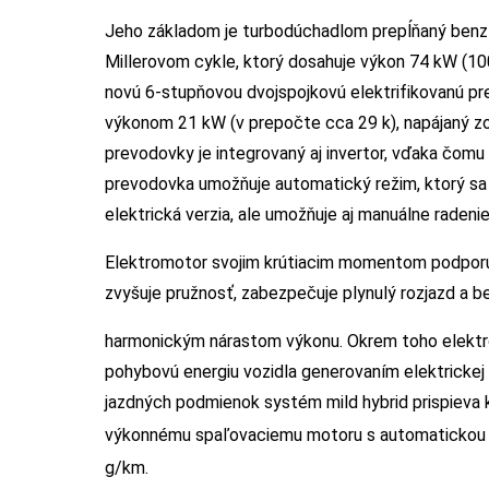
Jeho základom je turbodúchadlom prepĺňaný benzíno
Millerovom cykle, ktorý dosahuje výkon 74 kW (10
novú 6-stupňovou dvojspojkovú elektrifikovanú pr
výkonom 21 kW (v prepočte cca 29 k), napájaný zo 
prevodovky je integrovaný aj invertor, vďaka čo
prevodovka umožňuje automatický režim, ktorý sa 
elektrická verzia, ale umožňuje aj manuálne radeni
Elektromotor svojim krútiacim momentom podporuj
zvyšuje pružnosť, zabezpečuje plynulý rozjazd a 
harmonickým nárastom výkonu. Okrem toho elektro
pohybovú energiu vozidla generovaním elektrickej 
jazdných podmienok systém mild hybrid prispieva k
výkonnému spaľovaciemu motoru s automatickou 
g/km.