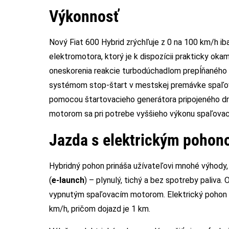
Výkonnosť
Nový Fiat 600 Hybrid zrýchľuje z 0 na 100 km/h
elektromotora, ktorý je k dispozícii prakticky okam
oneskorenia reakcie turbodúchadlom prepĺňaného 
systémom stop-štart v mestskej premávke spaľov
pomocou štartovacieho generátora pripojeného d
motorom sa pri potrebe vyššieho výkonu spaľovací 
Jazda s elektrickým poho
Hybridný pohon prináša užívateľovi mnohé výhody
(
e-launch
) – plynulý, tichý a bez spotreby paliva.
vypnutým spaľovacím motorom. Elektrický pohon s
km/h, pričom dojazd je 1 km.