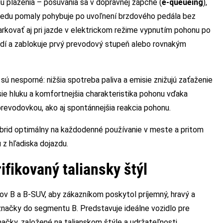
iu plazenia – posúvania sa v dopravnej zápche (
e-queueing
),
redu pomaly pohybuje po uvoľnení brzdového pedála bez
arkovať aj pri jazde v elektrickom režime vypnutím pohonu po
adí a zablokuje prvý prevodový stupeň alebo rovnakým
ú nesporné: nižšia spotreba paliva a emisie znižujú zaťaženie
sie hluku a komfortnejšia charakteristika pohonu vďaka
prevodovkou, ako aj spontánnejšia reakcia pohonu.
brid optimálny na každodenné používanie v meste a pritom
z hľadiska dojazdu.
ifikovaný taliansky štýl
ov B a B-SUV, aby zákazníkom poskytol príjemný, hravý a
t značky do segmentu B. Predstavuje ideálne vozidlo pre
čky, založené na talianskom štýle a udržateľnosti.