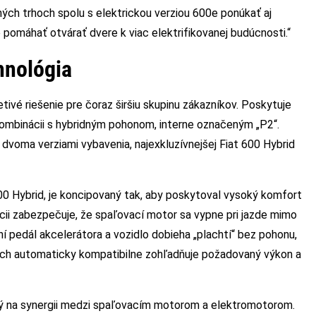
ých trhoch spolu s elektrickou verziou 600e ponúkať aj
 pomáhať otvárať dvere k viac elektrifikovanej budúcnosti.“
hnológia
tivé riešenie pre čoraz širšiu skupinu zákazníkov. Poskytuje
ombinácii s hybridným pohonom, interne označeným „P2“.
 dvoma verziami vybavenia, najexkluzívnejšej Fiat 600 Hybrid
00 Hybrid, je koncipovaný tak, aby poskytoval vysoký komfort
cii zabezpečuje, že spaľovací motor sa vypne pri jazde mimo
ní pedál akcelerátora a vozidlo dobieha „plachtí“ bez pohonu,
ciách automaticky kompatibilne zohľadňuje požadovaný výkon a
ný na synergii medzi spaľovacím motorom a elektromotorom.