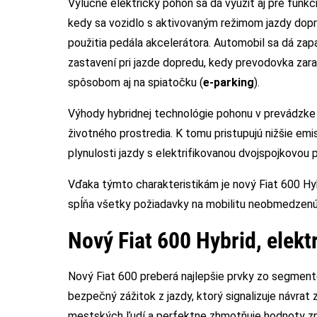
Výlučne elektrický pohon sa dá využiť aj pre funkc
kedy sa vozidlo s aktivovaným režimom jazdy dop
použitia pedála akcelerátora. Automobil sa dá zap
zastavení pri jazde dopredu, kedy prevodovka zar
spôsobom aj na spiatočku (
e-parking
).
Výhody hybridnej technológie pohonu v prevádzke s
životného prostredia. K tomu pristupujú nižšie emi
plynulosti jazdy s elektrifikovanou dvojspojkovou 
Vďaka týmto charakteristikám je nový Fiat 600 Hy
spĺňa všetky požiadavky na mobilitu neobmedzenú 
Nový Fiat 600 Hybrid, elektr
Nový Fiat 600 preberá najlepšie prvky zo segment
bezpečný zážitok z jazdy, ktorý signalizuje návra
mestských ľudí a perfektne zhmotňuje hodnoty zna