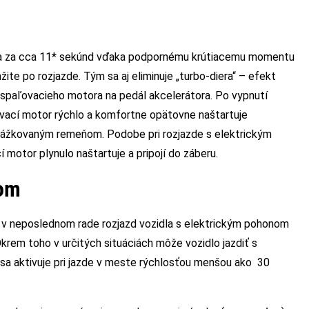
 iba za cca 11* sekúnd vďaka podpornému krútiacemu momentu
žite po rozjazde. Tým sa aj eliminuje „turbo-diera“ – efekt
spaľovacieho motora na pedál akcelerátora. Po vypnutí
ací motor rýchlo a komfortne opätovne naštartuje
rážkovaným remeňom. Podobe pri rozjazde s elektrickým
motor plynulo naštartuje a pripojí do záberu.
nom
, v neposlednom rade rozjazd vozidla s elektrickým pohonom
 Okrem toho v určitých situáciách môže vozidlo jazdiť s
a aktivuje pri jazde v meste rýchlosťou menšou ako 30