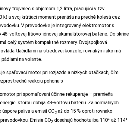
vý trojvalec s objemom 1,2 litra, pracujúci v tzv.
0 k) a svoj krútiaci moment prenáša na predné kolesá cez
evodovku. V prevodovke je integrovaný elektromotor s
48-voltovej lítiovo-iónovej akumulátorovej batérie. Do skrine
mu má celý systém kompaktné rozmery. Dvojspojková
ovláda tlačidlami na stredovej konzole, rovnakými ako má
e pádlami na volante.
e spaľovací motor pri rozjazde a nízkych otáčkach, čím
bezprostrednú reakciu pohonu s
motor pri spomaľovaní účinne rekuperuje – premieňa
energie, ktorou dobíja 48-voltovú batériu. Za normálnych
 úspore paliva a emisií CO
až do 15 % oproti rovnako
2
prevodovkou. Emisie CO
dosahujú hodnotu iba 110* až 114*
2