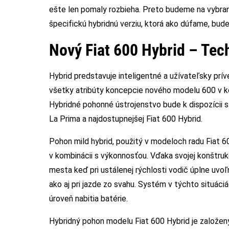
ešte len pomaly rozbieha. Preto budeme na vybran
špecifickú hybridnú verziu, ktorá ako dúfame, bude
Nový Fiat 600 Hybrid – Tec
Hybrid predstavuje inteligentné a užívateľsky príve
všetky atribúty koncepcie nového modelu 600 v k
Hybridné pohonné ústrojenstvo bude k dispozícii s
La Prima a najdostupnejšej Fiat 600 Hybrid.
Pohon mild hybrid, použitý v modeloch radu Fiat 6
v kombinácii s výkonnosťou. Vďaka svojej konštruk
mesta keď pri ustálenej rýchlosti vodič úplne uvoľ
ako aj pri jazde zo svahu. Systém v týchto situá
úroveň nabitia batérie.
Hybridný pohon modelu Fiat 600 Hybrid je založe