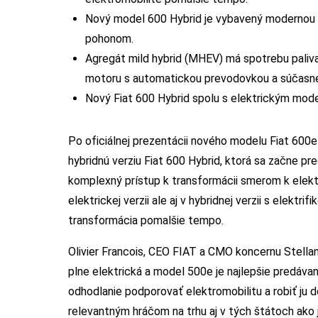
Nový model 600 Hybrid je vybavený modernou h
pohonom.
Agregát mild hybrid (MHEV) má spotrebu paliv
motoru s automatickou prevodovkou a súčasne 
Nový Fiat 600 Hybrid spolu s elektrickým mod
Po oficiálnej prezentácii nového modelu Fiat 600e 
hybridnú verziu Fiat 600 Hybrid, ktorá sa začne p
komplexný prístup k transformácii smerom k elekt
elektrickej verzii ale aj v hybridnej verzii s elek
transformácia pomalšie tempo.
Olivier Francois, CEO FIAT a CMO koncernu Stellan
plne elektrická a model 500e je najlepšie predá
odhodlanie podporovať elektromobilitu a robiť j
relevantným hráčom na trhu aj v tých štátoch ako j