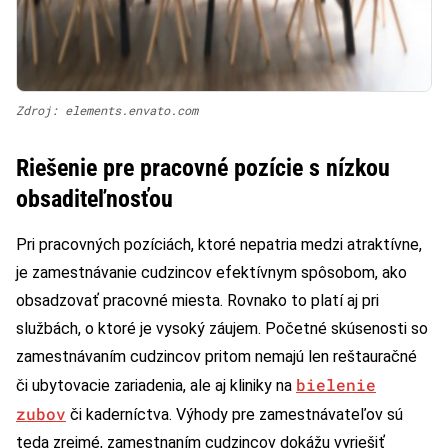
Zdroj: elements.envato.com
Riešenie pre pracovné pozície s nízkou
obsaditeľnosťou
Pri pracovných pozíciách, ktoré nepatria medzi atraktívne,
je zamestnávanie cudzincov efektívnym spôsobom, ako
obsadzovať pracovné miesta. Rovnako to platí aj pri
službách, o ktoré je vysoký záujem. Početné skúsenosti so
zamestnávaním cudzincov pritom nemajú len reštauračné
bielenie
či ubytovacie zariadenia, ale aj kliniky na
zubov
či kaderníctva. Výhody pre zamestnávateľov sú
teda zrejmé, zamestnaním cudzincov dokážu vyriešiť