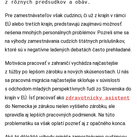
z rôznych predsudkov a obáv.
Pre zamestnávateľov však cudzinci, či už z krajín v rámci
EÚ alebo tretích krajín, predstavujú zaujímavú možnosť
riešenia mnohých personálnych problémov. Pozreli sme sa
na výhody zamestnávania cudzích štátnych príslušníkov,
ktoré sú v negatívne ladených debatách často prehliadané.
Motivácia pracovať v zahraničí vychádza najčastejšie
z túžby po lepšom zárobku a nových skúsenostiach. U nás
sa pracovná migrácia najčastejšie skloňuje v súvislosti
s odchodom mladých perspektívnych ľudí zo Slovenska do
zdravotnícky asistent
krajín v EÚ. Ísť pracovať ako
do Nemecka je zárukou nielen vyššieho zárobku, ale
spravidla aj lepších pracovných podmienok. Na túto
problematiku sa však oplatí pozrieť aj z opačného konca.
Aké tri dôležité výhody prináša zamestnávanie cudzincov,