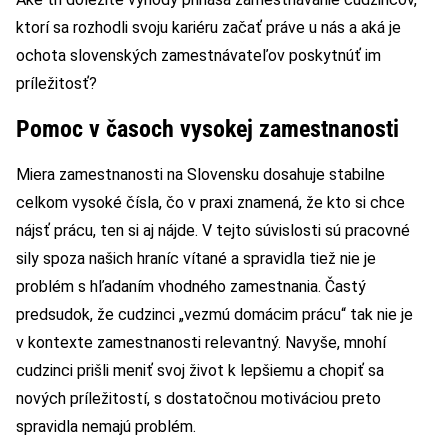
ktorí sa rozhodli svoju kariéru začať práve u nás a aká je
ochota slovenských zamestnávateľov poskytnúť im
príležitosť?
Pomoc v časoch vysokej zamestnanosti
Miera zamestnanosti na Slovensku dosahuje stabilne
celkom vysoké čísla, čo v praxi znamená, že kto si chce
nájsť prácu, ten si aj nájde. V tejto súvislosti sú pracovné
sily spoza našich hraníc vítané a spravidla tiež nie je
problém s hľadaním vhodného zamestnania. Častý
predsudok, že cudzinci „vezmú domácim prácu“ tak nie je
v kontexte zamestnanosti relevantný. Navyše, mnohí
cudzinci prišli meniť svoj život k lepšiemu a chopiť sa
nových príležitostí, s dostatočnou motiváciou preto
spravidla nemajú problém.