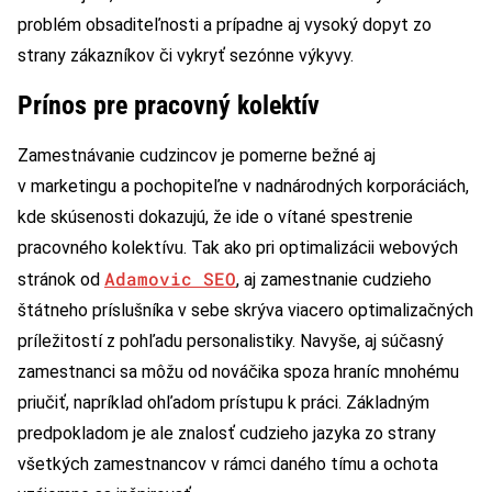
problém obsaditeľnosti a prípadne aj vysoký dopyt zo
strany zákazníkov či vykryť sezónne výkyvy.
Prínos pre pracovný kolektív
Zamestnávanie cudzincov je pomerne bežné aj
v marketingu a pochopiteľne v nadnárodných korporáciách,
kde skúsenosti dokazujú, že ide o vítané spestrenie
pracovného kolektívu. Tak ako pri optimalizácii webových
Adamovic SEO
stránok od
, aj zamestnanie cudzieho
štátneho príslušníka v sebe skrýva viacero optimalizačných
príležitostí z pohľadu personalistiky. Navyše, aj súčasný
zamestnanci sa môžu od nováčika spoza hraníc mnohému
priučiť, napríklad ohľadom prístupu k práci. Základným
predpokladom je ale znalosť cudzieho jazyka zo strany
všetkých zamestnancov v rámci daného tímu a ochota