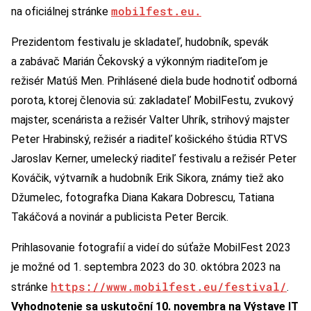
mobilfest.eu.
na oficiálnej stránke
Prezidentom festivalu je skladateľ, hudobník, spevák
a zabávač Marián Čekovský a výkonným riaditeľom je
režisér Matúš Men. Prihlásené diela bude hodnotiť odborná
porota, ktorej členovia sú: zakladateľ MobilFestu, zvukový
majster, scenárista a režisér Valter Uhrík, strihový majster
Peter Hrabinský, režisér a riaditeľ košického štúdia RTVS
Jaroslav Kerner, umelecký riaditeľ festivalu a režisér Peter
Kováčik, výtvarník a hudobník Erik Sikora, známy tiež ako
Džumelec, fotografka Diana Kakara Dobrescu, Tatiana
Takáčová a novinár a publicista Peter Bercik.
Prihlasovanie fotografií a videí do súťaže MobilFest 2023
je možné od 1. septembra 2023 do 30. októbra 2023 na
https://www.mobilfest.eu/festival/
stránke
.
Vyhodnotenie sa uskutoční 10. novembra na Výstave IT