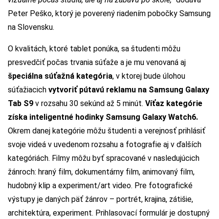
Peter Peško, ktorý je poverený riadením pobočky Samsung
na Slovensku.
O kvalitách, ktoré tablet ponúka, sa študenti môžu
presvedčiť počas trvania súťaže a je mu venovaná aj
špeciálna súťažná kategória
, v ktorej bude úlohou
súťažiacich
vytvoriť pútavú reklamu na Samsung Galaxy
Tab S9
v rozsahu 30 sekúnd až 5 minút.
Víťaz kategórie
získa inteligentné hodinky Samsung Galaxy Watch6.
Okrem danej kategórie môžu študenti a verejnosť prihlásiť
svoje videá v uvedenom rozsahu a fotografie aj v ďalších
kategóriách. Filmy môžu byť spracované v nasledujúcich
žánroch: hraný film, dokumentárny film, animovaný film,
hudobný klip a experiment/art video. Pre fotografické
výstupy je daných päť žánrov – portrét, krajina, zátišie,
architektúra, experiment. Prihlasovací formulár je dostupný