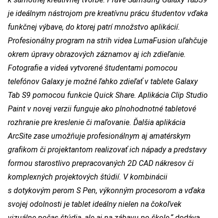
je ideálnym nástrojom pre kreatívnu prácu študentov vďaka
funkčnej výbave, do ktorej patrí množstvo aplikácií.
Profesionálny program na strih videa LumaFusion uľahčuje
okrem úpravy obrazových záznamov aj ich zdieľanie.
Fotografie a videá vytvorené študentami pomocou
telefónov Galaxy je možné ľahko zdieľať v tablete Galaxy
Tab S9 pomocou funkcie Quick Share. Aplikácia Clip Studio
Paint v novej verzii funguje ako plnohodnotné tabletové
rozhranie pre kreslenie či maľovanie. Ďalšia aplikácia
ArcSite zase umožňuje profesionálnym aj amatérskym
grafikom či projektantom realizovať ich nápady a predstavy
formou starostlivo prepracovaných 2D CAD nákresov či
komplexných projektových štúdií. V kombinácii
s dotykovým perom S Pen, výkonným procesorom a vďaka
svojej odolnosti je tablet ideálny nielen na čokoľvek
vizuálne počas štúdia, ale aj na zábavu po škole,“
dodáva