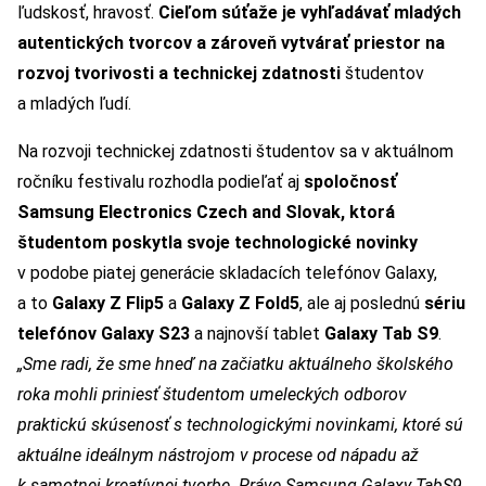
ľudskosť, hravosť.
Cieľom súťaže je vyhľadávať mladých
autentických tvorcov a zároveň vytvárať priestor na
rozvoj tvorivosti a technickej zdatnosti
študentov
a mladých ľudí.
Na rozvoji technickej zdatnosti študentov sa v aktuálnom
ročníku festivalu rozhodla podieľať aj
spoločnosť
Samsung Electronics Czech and Slovak, ktorá
študentom poskytla svoje technologické novinky
v podobe piatej generácie skladacích telefónov Galaxy,
a to
Galaxy Z Flip5
a
Galaxy Z Fold5
, ale aj poslednú
sériu
telefónov Galaxy S23
a najnovší tablet
Galaxy Tab S9
.
„Sme radi, že sme hneď na začiatku aktuálneho školského
roka mohli priniesť študentom umeleckých odborov
praktickú skúsenosť s technologickými novinkami, ktoré sú
aktuálne ideálnym nástrojom v procese od nápadu až
k samotnej kreatívnej tvorbe. Práve Samsung Galaxy TabS9