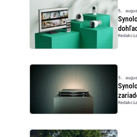
5. augu
Synolo
dohľad
Redakci
5. augu
Synol
zariad
Redakci