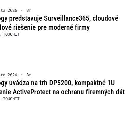
sta 2026
•
3m
gy predstavuje Surveillance365, cloudové
ové riešenie pre moderné firmy
a TOUCHIT
sta 2026
•
3m
ogy uvádza na trh DP5200, kompaktné 1U
enie ActiveProtect na ochranu firemných dát
a TOUCHIT