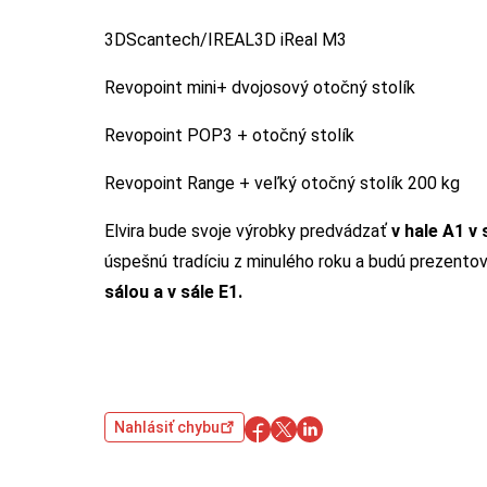
3DScantech/IREAL3D iReal M3
Revopoint mini+ dvojosový otočný stolík
Revopoint POP3 + otočný stolík
Revopoint Range + veľký otočný stolík 200 kg
Elvira bude svoje výrobky predvádzať
v hale A1 v 
úspešnú tradíciu z minulého roku a budú prezentov
sálou a v sále E1.
Nahlásiť chybu