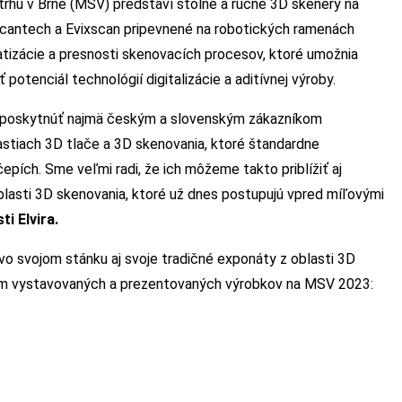
rhu v Brne (MSV) predstaví stolné a ručné 3D skenery na
cantech a Evixscan pripevnené na robotických ramenách
tizácie a presnosti skenovacích procesov, ktoré umožnia
otenciál technológií digitalizácie a aditívnej výroby.
ť poskytnúť najmä českým a slovenským zákazníkom
lastiach 3D tlače a 3D skenovania, ktoré štandardne
ch. Sme veľmi radi, že ich môžeme takto priblížiť aj
blasti 3D skenovania, ktoré už dnes postupujú vpred míľovými
sti
Elvira.
vo svojom stánku aj svoje tradičné exponáty z oblasti 3D
am vystavovaných a prezentovaných výrobkov na MSV 2023: