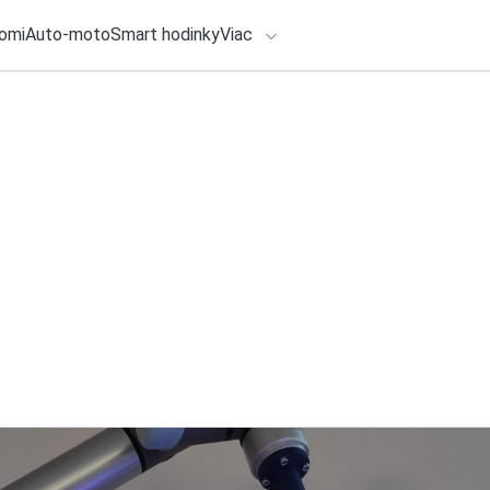
omi
Auto-moto
Smart hodinky
Viac
HLO BY VÁS ZAUJÍMAŤ
lačové správy
ADÁVANIA
5. augusta 2026
•
3m
Hyundai IONIQ 9 pr
Zadajte frázu pre vyhľadanie
Calligraphy Black I
Redakcia TOUCHIT