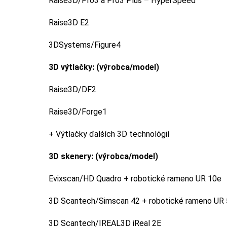
Raise3D/Pro3 a Pro3 Plus – HyperSpeed
Raise3D E2
3DSystems/Figure4
3D výtlačky: (výrobca/model)
Raise3D/DF2
Raise3D/Forge1
+ Výtlačky ďalších 3D technológií
3D skenery: (výrobca/model)
Evixscan/HD Quadro + robotické rameno UR 10e
3D Scantech/Simscan 42 + robotické rameno UR
3D Scantech/IREAL3D iReal 2E