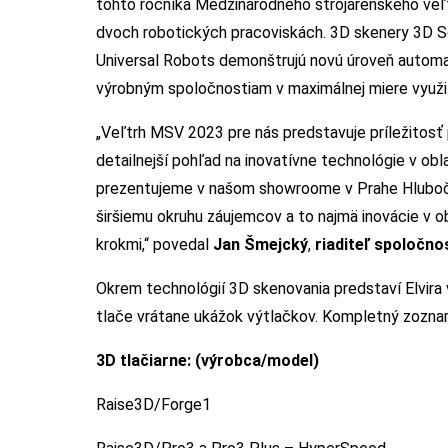
tohto ročníka Medzinárodného strojárenského veľt
dvoch robotických pracoviskách. 3D skenery 3D S
Universal Robots demonštrujú novú úroveň automa
výrobným spoločnostiam v maximálnej miere využiť p
„Veľtrh MSV 2023 pre nás predstavuje príležitos
detailnejší pohľad na inovatívne technológie v ob
prezentujeme v našom showroome v Prahe Hlubočepí
širšiemu okruhu záujemcov a to najmä inovácie v o
krokmi,“ povedal
Jan Šmejcký
,
riaditeľ spoločno
Okrem technológií 3D skenovania predstaví Elvira 
tlače vrátane ukážok výtlačkov. Kompletný zozn
3D tlačiarne: (výrobca/model)
Raise3D/Forge1