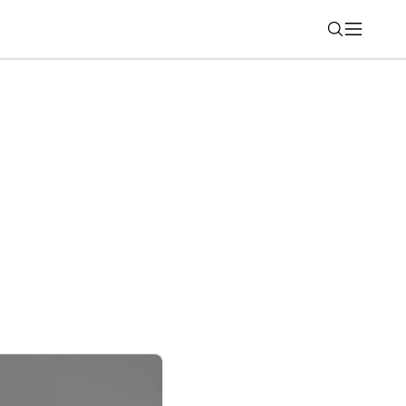
Nájsť
ichádza vo vrcholnej luxusnej výbave
nk