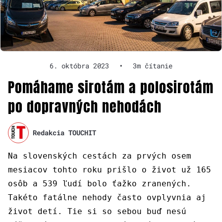
6. októbra 2023
•
3m čítanie
Pomáhame sirotám a polosirotám
po dopravných nehodách
Redakcia TOUCHIT
Na slovenských cestách za prvých osem
mesiacov tohto roku prišlo o život už 165
osôb a 539 ľudí bolo ťažko zranených.
Takéto fatálne nehody často ovplyvnia aj
život detí. Tie si so sebou buď nesú