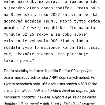
vážne následky na zdraví, prípadne prídu
o jedného alebo oboch rodičov. Preto bola
na Slovensku v roku 2022 založená Detská
dopravná nadácia (DDN), ktorá týmto deťom
pomáha. V Českej republike táto nadácia
funguje už 25 rokov a za dobu svojej
existencie vyhovela 900 žiadostiam a
rozdala vyše 15 miliónov korún (612 tisíc
eur). Poznáte niekoho, kto potrebuje
takúto pomoc?
Podľa oficiálnych štatistík riešila Polícia SR za prvých
osem mesiacov tohto roku 7 491 dopravných nehôd. Pri
týchto nehodách bolo 165 osôb usmrtených a 539 ťažko
zranených.
„Počet ľudí, ktorí prídu o život pri dopravných
nehodách, bohužiaľ, neklesá. Najhoršie je, že na ne často
doplácajú tí najmenší – deti, ktoré v dôsledku dopravnej