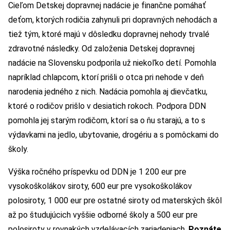
Cieľom Detskej dopravnej nadácie je finančne pomáhať
deťom, ktorých rodičia zahynuli pri dopravných nehodách a
tiež tým, ktoré majú v dôsledku dopravnej nehody trvalé
zdravotné následky. Od založenia Detskej dopravnej
nadácie na Slovensku podporila už niekoľko detí. Pomohla
napríklad chlapcom, ktorí prišli o otca pri nehode v deň
narodenia jedného z nich. Nadácia pomohla aj dievčatku,
ktoré o rodičov prišlo v desiatich rokoch. Podpora DDN
pomohla jej starým rodičom, ktorí sa o ňu starajú, a to s
výdavkami na jedlo, ubytovanie, drogériu a s pomôckami do
školy.
Výška ročného príspevku od DDN je 1 200 eur pre
vysokoškolákov siroty, 600 eur pre vysokoškolákov
polosiroty, 1 000 eur pre ostatné siroty od materských škôl
až po študujúcich vyššie odborné školy a 500 eur pre
polosiroty v rovnakých vzdelávacích zariadeniach.
Poznáte