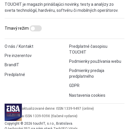
TOUCHIT je magazín prinášajúci novinky, testy a analýzy zo
sveta technológií, hardvéru, softvéru či mobilných operátorov.
Tmavý režim
O nás / Kontakt
Predplatné časopisu
TOUCHIT
Pre inzerentov
Podmienky používania webu
BrandIT
Podmienky predaja
Predplatné
predplatného
GDPR
Nastavenia cookies
aktualizované denne: ISSN 1339-9497 (online)
a ISSN 1339-939X (tlačené vydanie)
Copyright © 2026 touchIT, s.r.o., Bratislava.
O
technické SEO
sa nám stará
TechSEO Vitals
.