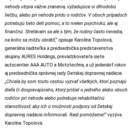
nehody utrpia vážne zranenia, vyžadujúce si dlhodobú
liečbu, alebo pri nehode prídu o rodičov. V oboch prípadoch
potrebujú tieto deti pomoc, a to nielen psychickú, ale aj
finančnú. Stretávam sa ale s tým, že rodiny často nevedia,
na koho sa môžu obrátiť,“
opisuje Karolína Topolová,
generálna riaditeľka a predsedníčka predstavenstva
skupiny AURES Holdings, prevádzkovateľa siete
autocentier AAA AUTO a Mototechna, a už jedenásť rokov
aj predsedníčka správnej rady Detskej dopravnej nadácie.
„Chcela by som touto cestou vyzvať všetkých, ktorí poznajú
dieťa či dospievajúceho, ktorý prišiel o jedného alebo oboch
rodičov pri nehode alebo potrebuje rehabilitačnú
starostlivosť, aby ich o možnosti podpory od Detskej
dopravnej nadácie informovali. Radi pomôžeme!“
vyzýva
Karolína Topolová.