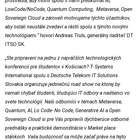
prostredia, aby mohli spolu s nami preskúmať AI,
LowCode/NoCode, Quantum Computing, Metaverse, Open
Sovereign Cloud a zároveň motivujeme týchto účastníkov,
aby ostali neustále zvedaví a rástli spolu s týmito novými
technológiami.“
hovorí Andreas Truls, generálny riaditeľ DT
ITSO SK.
„Ste pripravení na jednu z najväčších technologických
konferencií pre študentov v Košiciach? T- Systems
International spolu s Deutsche Telekom IT Solutions
Slovakia organizuje jedinečnú road show na ktorej by
nemali chýbať študenti, študujúci IT odbory a nadšenci vo
svete technológií. Naši odborníci v témach Metaverse,
Quantum, AI, Lo Code- No Code, Generative AI a Open
Sovereign Cloud si pre Vás pripravili dychberúce odborné
prednášky a praktické demonštrácie v Market place
stánkoch. Vaša budúcnosť sa môže začať práve na tejto