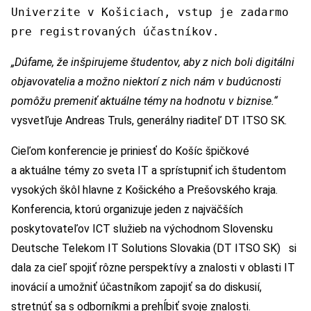
Univerzite v Košiciach, vstup je zadarmo
pre registrovaných účastníkov.
„Dúfame, že inšpirujeme študentov, aby z nich boli digitálni
objavovatelia a možno niektorí z nich nám v budúcnosti
pomôžu premeniť aktuálne témy na hodnotu v biznise.“
vysvetľuje Andreas Truls, generálny riaditeľ DT ITSO SK.
Cieľom konferencie je priniesť do Košíc špičkové
a aktuálne témy zo sveta IT a sprístupniť ich študentom
vysokých škôl hlavne z Košického a Prešovského kraja.
Konferencia, ktorú organizuje jeden z najväčších
poskytovateľov ICT služieb na východnom Slovensku
Deutsche Telekom IT Solutions Slovakia (DT ITSO SK) si
dala za cieľ spojiť rôzne perspektívy a znalosti v oblasti IT
inovácií a umožniť účastníkom zapojiť sa do diskusií,
stretnúť sa s odborníkmi a prehĺbiť svoje znalosti.