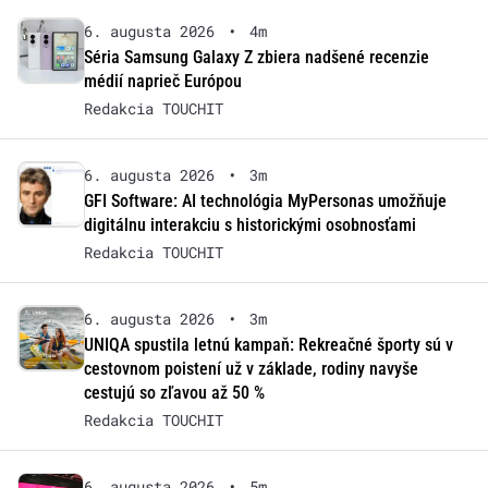
6. augusta 2026
•
4m
Séria Samsung Galaxy Z zbiera nadšené recenzie
médií naprieč Európou
Redakcia TOUCHIT
6. augusta 2026
•
3m
GFI Software: AI technológia MyPersonas umožňuje
digitálnu interakciu s historickými osobnosťami
Redakcia TOUCHIT
6. augusta 2026
•
3m
UNIQA spustila letnú kampaň: Rekreačné športy sú v
cestovnom poistení už v základe, rodiny navyše
cestujú so zľavou až 50 %
Redakcia TOUCHIT
6. augusta 2026
•
5m