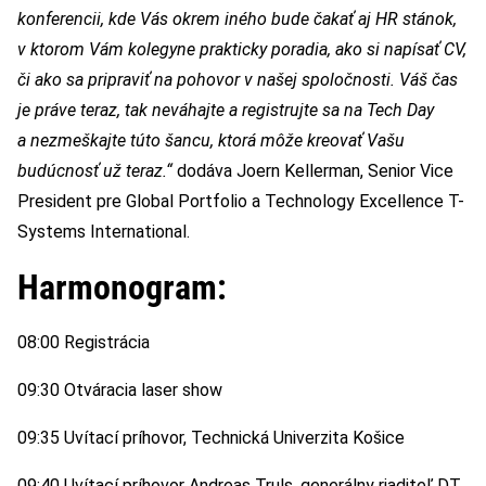
konferencii, kde Vás okrem iného bude čakať aj HR stánok,
v ktorom Vám kolegyne prakticky poradia, ako si napísať CV,
či ako sa pripraviť na pohovor v našej spoločnosti. Váš čas
je práve teraz, tak neváhajte a registrujte sa na Tech Day
a nezmeškajte túto šancu, ktorá môže kreovať Vašu
budúcnosť už teraz.“
dodáva Joern Kellerman, Senior Vice
President pre Global Portfolio a Technology Excellence T-
Systems International.
Harmonogram:
08:00 Registrácia
09:30 Otváracia laser show
09:35 Uvítací príhovor, Technická Univerzita Košice
09:40 Uvítací príhovor Andreas Truls, generálny riaditeľ DT