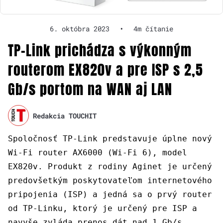
6. októbra 2023
•
4m čítanie
TP-Link prichádza s výkonným
routerom EX820v a pre ISP s 2,5
Gb/s portom na WAN aj LAN
Redakcia TOUCHIT
Spoločnosť TP-Link predstavuje úplne nový
Wi-Fi router AX6000 (Wi-Fi 6), model
EX820v. Produkt z rodiny Aginet je určený
predovšetkým poskytovateľom internetového
pripojenia (ISP) a jedná sa o prvý router
od TP-Linku, ktorý je určený pre ISP a
navyše zvláda prenos dát nad 1 Gb/s.