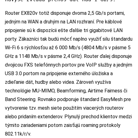
Router EX820v totiž disponuje dvoma 2,5 Gb/s portami,
jedným na WAN a druhým na LAN rozhraní. Pre káblové
pripojenie sú k dispozícii ešte ďalšie tri gigabitové LAN
porty. Zákazníci tak budú môcť naplno využiť silu štandardu
Wi-Fi 6 s rýchlosťou až 6 000 Mb/s (4804 Mb/s v pásme 5
GHz a 1148 Mb/s v pásme 2,4 GHz). Router ďalej disponuje
dvojicou FXS telefónnych portov pre VoIP služby a jedným
USB 3.0 portom na pripojenie externého úložiska a
zdieľanie dát, hudby alebo videa. Zároveň využíva
technológie MU-MIMO, Beamforming, Airtime Fairness či
Band Steering. Rovnako podporuje štandard EasyMesh pre
vytvorenie tzv. mesh siete použitím viacerých routerov
alebo pridaním extenderov. Plynulý prechod klientov medzi
týmito zariadeniami potom zaisťujú roaming protokoly
802.11k/r/v.