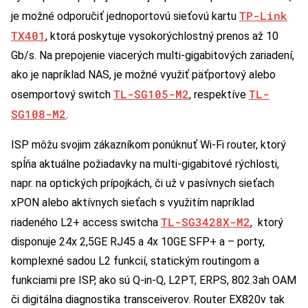
TP-Link
je možné odporučiť jednoportovú sieťovú kartu
TX401
, ktorá poskytuje vysokorýchlostný prenos až 10
Gb/s. Na prepojenie viacerých multi-gigabitových zariadení,
ako je napríklad NAS, je možné využiť päťportový alebo
TL-SG105-M2
TL-
osemportový switch
, respektíve
SG108-M2
.
ISP môžu svojim zákazníkom ponúknuť Wi-Fi router, ktorý
spĺňa aktuálne požiadavky na multi-gigabitové rýchlosti,
napr. na optických prípojkách, či už v pasívnych sieťach
xPON alebo aktívnych sieťach s využitím napríklad
TL-SG3428X-M2
riadeného L2+ access switcha
, ktorý
disponuje 24x 2,5GE RJ45 a 4x 10GE SFP+ a – porty,
komplexné sadou L2 funkcií, statickým routingom a
funkciami pre ISP, ako sú Q-in-Q, L2PT, ERPS, 802.3ah OAM
či digitálna diagnostika transceiverov. Router EX820v tak