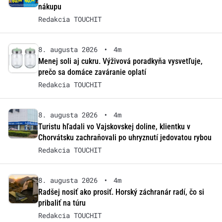
nákupu
Redakcia TOUCHIT
8. augusta 2026
•
4m
Menej soli aj cukru. Výživová poradkyňa vysvetľuje,
prečo sa domáce zaváranie oplatí
Redakcia TOUCHIT
8. augusta 2026
•
4m
Turistu hľadali vo Vajskovskej doline, klientku v
Chorvátsku zachraňovali po uhryznutí jedovatou rybou
Redakcia TOUCHIT
8. augusta 2026
•
4m
Radšej nosiť ako prosiť. Horský záchranár radí, čo si
pribaliť na túru
Redakcia TOUCHIT