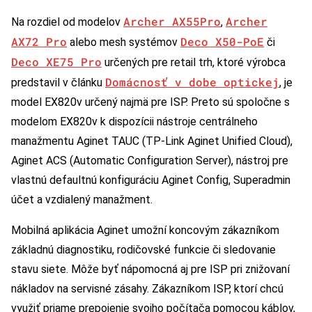
Archer AX55Pro
Archer
Na rozdiel od modelov
,
AX72 Pro
Deco X50-PoE
alebo mesh systémov
či
Deco XE75 Pro
určených pre retail trh, ktoré výrobca
Domácnosť v dobe optickej
predstavil v článku
, je
model EX820v určený najmä pre ISP. Preto sú spoločne s
modelom EX820v k dispozícii nástroje centrálneho
manažmentu Aginet TAUC (TP-Link Aginet Unified Cloud),
Aginet ACS (Automatic Configuration Server), nástroj pre
vlastnú defaultnú konfiguráciu Aginet Config, Superadmin
účet a vzdialený manažment.
Mobilná aplikácia Aginet umožní koncovým zákazníkom
základnú diagnostiku, rodičovské funkcie či sledovanie
stavu siete. Môže byť nápomocná aj pre ISP pri znižovaní
nákladov na servisné zásahy. Zákazníkom ISP, ktorí chcú
využiť priame prepojenie svojho počítača pomocou káblov,