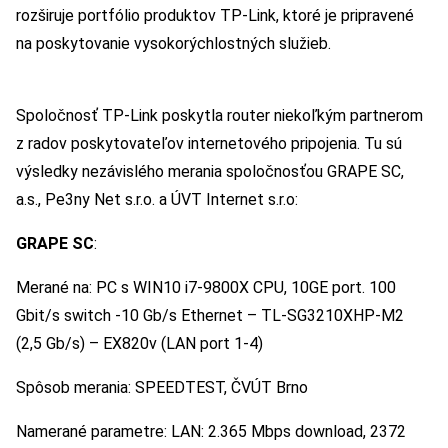
rozširuje portfólio produktov TP-Link, ktoré je pripravené
na poskytovanie vysokorýchlostných služieb.
Spoločnosť TP-Link poskytla router niekoľkým partnerom
z radov poskytovateľov internetového pripojenia. Tu sú
výsledky nezávislého merania spoločnosťou GRAPE SC,
a.s., Pe3ny Net s.r.o. a ÚVT Internet s.r.o:
GRAPE SC
:
Merané na: PC s WIN10 i7-9800X CPU, 10GE port. 100
Gbit/s switch -10 Gb/s Ethernet – TL-SG3210XHP-M2
(2,5 Gb/s) – EX820v (LAN port 1-4)
Spôsob merania: SPEEDTEST, ČVÚT Brno
Namerané parametre: LAN: 2.365 Mbps download, 2372