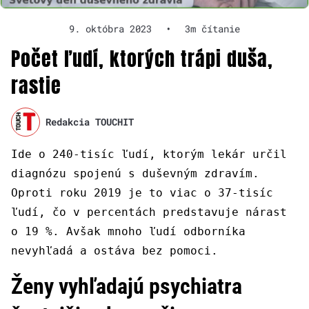
9. októbra 2023
•
3m čítanie
Počet ľudí, ktorých trápi duša,
rastie
Redakcia TOUCHIT
Ide o 240-tisíc ľudí, ktorým lekár určil
diagnózu spojenú s duševným zdravím.
Oproti roku 2019 je to viac o 37-tisíc
ľudí, čo v percentách predstavuje nárast
o 19 %. Avšak mnoho ľudí odborníka
nevyhľadá a ostáva bez pomoci.
Ženy vyhľadajú psychiatra