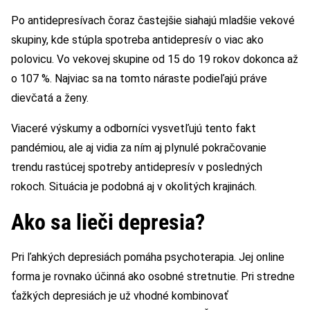
Po antidepresívach čoraz častejšie siahajú mladšie vekové
skupiny, kde stúpla spotreba antidepresív o viac ako
polovicu. Vo vekovej skupine od 15 do 19 rokov dokonca až
o 107 %. Najviac sa na tomto náraste podieľajú práve
dievčatá a ženy.
Viaceré výskumy a odborníci vysvetľujú tento fakt
pandémiou, ale aj vidia za ním aj plynulé pokračovanie
trendu rastúcej spotreby antidepresív v posledných
rokoch. Situácia je podobná aj v okolitých krajinách.
Ako sa lieči depresia?
Pri ľahkých depresiách pomáha psychoterapia. Jej online
forma je rovnako účinná ako osobné stretnutie. Pri stredne
ťažkých depresiách je už vhodné kombinovať