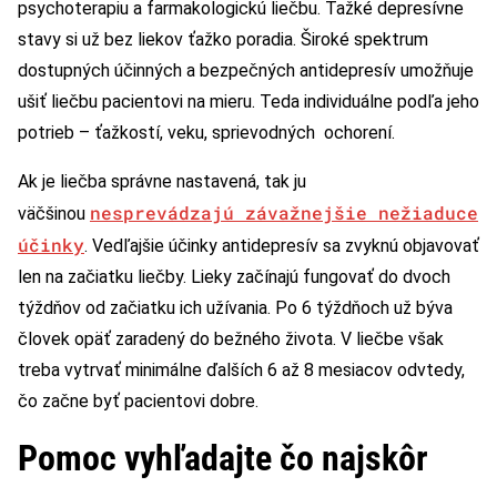
psychoterapiu a farmakologickú liečbu. Ťažké depresívne
stavy si už bez liekov ťažko poradia. Široké spektrum
dostupných účinných a bezpečných antidepresív umožňuje
ušiť liečbu pacientovi na mieru. Teda individuálne podľa jeho
potrieb – ťažkostí, veku, sprievodných ochorení.
Ak je liečba správne nastavená, tak ju
nesprevádzajú závažnejšie nežiaduce
väčšinou
účinky
. Vedľajšie účinky antidepresív sa zvyknú objavovať
len na začiatku liečby. Lieky začínajú fungovať do dvoch
týždňov od začiatku ich užívania. Po 6 týždňoch už býva
človek opäť zaradený do bežného života. V liečbe však
treba vytrvať minimálne ďalších 6 až 8 mesiacov odvtedy,
čo začne byť pacientovi dobre.
Pomoc vyhľadajte čo najskôr