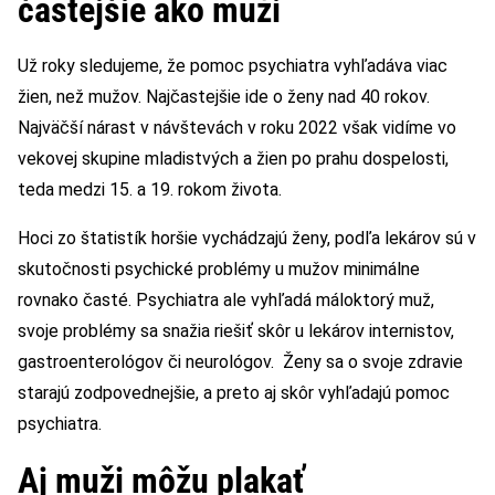
častejšie ako muži
Už roky sledujeme, že pomoc psychiatra vyhľadáva viac
žien, než mužov. Najčastejšie ide o ženy nad 40 rokov.
Najväčší nárast v návštevách v roku 2022 však vidíme vo
vekovej skupine mladistvých a žien po prahu dospelosti,
teda medzi 15. a 19. rokom života.
Hoci zo štatistík horšie vychádzajú ženy, podľa lekárov sú v
skutočnosti psychické problémy u mužov minimálne
rovnako časté. Psychiatra ale vyhľadá máloktorý muž,
svoje problémy sa snažia riešiť skôr u lekárov internistov,
gastroenterológov či neurológov. Ženy sa o svoje zdravie
starajú zodpovednejšie, a preto aj skôr vyhľadajú pomoc
psychiatra.
Aj muži môžu plakať