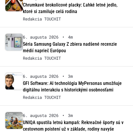
Chrumkavé brokolicové placky: Ľahké letné jedlo,
ktoré si zamiluje celá rodina
Redakcia TOUCHIT
6. augusta 2026
•
4m
Séria Samsung Galaxy Z zbiera nadšené recenzie
médií naprieč Európou
Redakcia TOUCHIT
6. augusta 2026
•
3m
GFI Software: AI technológia MyPersonas umožňuje
digitálnu interakciu s historickými osobnosťami
Redakcia TOUCHIT
6. augusta 2026
•
3m
UNIQA spustila letnú kampaň: Rekreačné športy sú v
cestovnom poistení už v základe, rodiny navyše