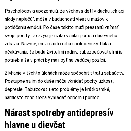
Psychológovia upozorňujú, že výchova detí v duchu „chlapi
nikdy neplačú“, môže v budúcnosti viesť u mužov k
potláčaniu emócií. Po čase takíto muži prestanú vnímať
svoje pocity, čo zvyšuje riziko vzniku porúch duševného
zdravia. Navyše, muži často cítia spoločenský tlak a
očakávania, že budú živiteľmi rodiny, zabezpečovateľmi jej
potrieb a že v práci by mali byť na vedúcej pozícii.
Zlyhanie v týchto úlohách môže spôsobiť stratu sebaúcty.
Postupne sa im do duše môžu vkrádať pocity úzkosti,
depresie. Tabuizovať tieto problémy je krátkozraké,
namiesto toho treba vyhľadať odbornú pomoc.
Nárast spotreby antidepresív
hlavne u dievčat