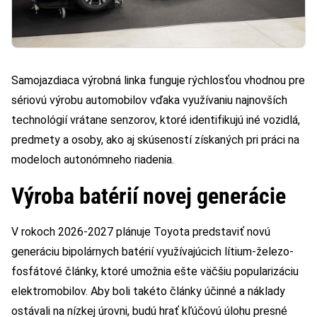
Samojazdiaca výrobná linka funguje rýchlosťou vhodnou pre
sériovú výrobu automobilov vďaka využívaniu najnovších
technológií vrátane senzorov, ktoré identifikujú iné vozidlá,
predmety a osoby, ako aj skúseností získaných pri práci na
modeloch autonómneho riadenia.
Výroba batérií novej generácie
V rokoch 2026-2027 plánuje Toyota predstaviť novú
generáciu bipolárnych batérií využívajúcich lítium-železo-
fosfátové články, ktoré umožnia ešte väčšiu popularizáciu
elektromobilov. Aby boli takéto články účinné a náklady
ostávali na nízkej úrovni, budú hrať kľúčovú úlohu presné