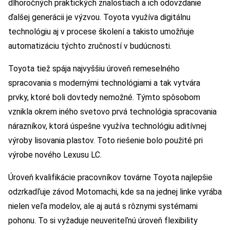
dlhoročných praktických znalostiach a ich odovzdanie
ďalšej generácii je výzvou. Toyota využíva digitálnu
technológiu aj v procese školení a takisto umožňuje
automatizáciu týchto zručností v budúcnosti.
Toyota tiež spája najvyššiu úroveň remeselného
spracovania s modernými technológiami a tak vytvára
prvky, ktoré boli dovtedy nemožné. Týmto spôsobom
vznikla okrem iného svetovo prvá technológia spracovania
nárazníkov, ktorá úspešne využíva technológiu aditívnej
výroby lisovania plastov. Toto riešenie bolo použité pri
výrobe nového Lexusu LC.
Úroveň kvalifikácie pracovníkov továrne Toyota najlepšie
odzrkadľuje závod Motomachi, kde sa na jednej linke vyrába
nielen veľa modelov, ale aj autá s rôznymi systémami
pohonu. To si vyžaduje neuveriteľnú úroveň flexibility