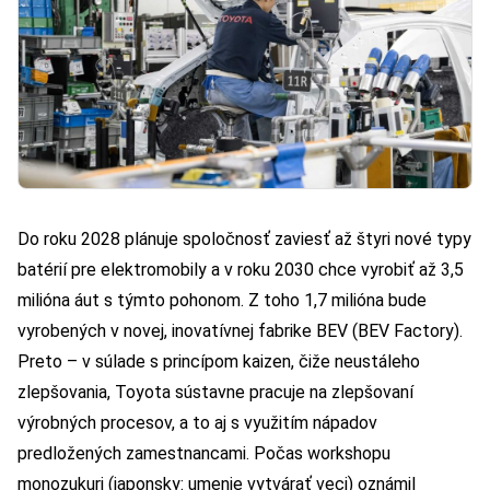
Do roku 2028 plánuje spoločnosť zaviesť až štyri nové typy
batérií pre elektromobily a v roku 2030 chce vyrobiť až 3,5
milióna áut s týmto pohonom. Z toho 1,7 milióna bude
vyrobených v novej, inovatívnej fabrike BEV (BEV Factory).
Preto – v súlade s princípom kaizen, čiže neustáleho
zlepšovania, Toyota sústavne pracuje na zlepšovaní
výrobných procesov, a to aj s využitím nápadov
predložených zamestnancami. Počas workshopu
monozukuri (japonsky: umenie vytvárať veci) oznámil