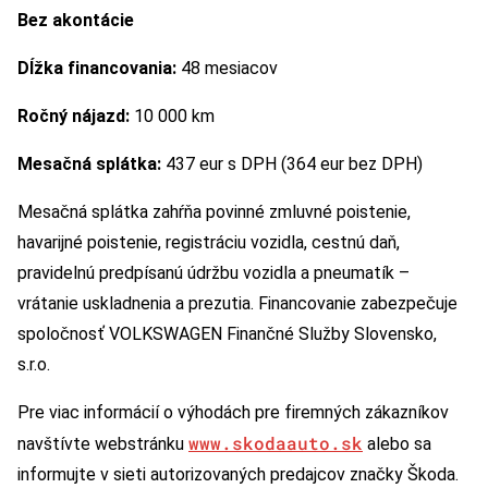
Bez akontácie
Dĺžka financovania:
48 mesiacov
Ročný nájazd:
10 000 km
Mesačná splátka:
437 eur s DPH (364 eur bez DPH)
Mesačná splátka zahŕňa povinné zmluvné poistenie,
havarijné poistenie, registráciu vozidla, cestnú daň,
pravidelnú predpísanú údržbu vozidla a pneumatík –
vrátanie uskladnenia a prezutia. Financovanie zabezpečuje
spoločnosť VOLKSWAGEN Finančné Služby Slovensko,
s.r.o.
Pre viac informácií o výhodách pre firemných zákazníkov
www.skodaauto.sk
navštívte webstránku
alebo sa
informujte v sieti autorizovaných predajcov značky Škoda.