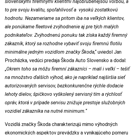
slovenskými firemnými klientmi najobľúbenejšou voľbou, a
to pre svoju kvalitu, spoľahlivosť a vysokú zostatkovú
hodnotu. Nezameriame sa pritom iba na veľkých klientov,
ale ponúkame fleetové zvýhodnenie aj pre tých malých
podnikateľov. Zvýhodnenú ponuku tak získa každý firemný
zákazník, ktorý sa rozhodne vybaviť svoju firemnú flotilu
minimálne jedným vozidlom značky Škoda
,“ uviedol Jan
Procházka, vedúci predaja Škoda Auto Slovensko a dodal:
„
Okrem toho sa môžu firemní zákazníci – malí i veľkí – tešiť
na množstvo ďalších výhod, ako je napríklad najširšia sieť
autorizovaných servisov, bezkonkurenčne rýchle dodacie
lehoty dielov, špičkovo vyškolený servisný tím a rýchlosť
opráv, ktorá v prípade servisu znižuje prestoje služobných
vozidiel zákazníka na nutné minimum.
“
Vozidlá značky Škoda charakterizujú mimo výhodných
ekonomických aspektov prevádzky a vynikajúceho pomeru