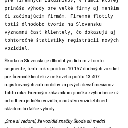
pre firemných zákazníkov, v rámci ktorej
prináša výhody pre veľké firmy aj menším
či začínajúcim firmám. Firemné flotily
totiž dlhodobo tvoria na Slovensku
významnú časť klientely, čo dokazujú aj
tohtoročné štatistiky registrácií nových
vozidiel.
Škoda na Slovensku je dlhodobým lídrom v tomto
segmente, tento rok s počtom 10 157 dodaných vozidiel
pre firemnú klientelu z celkového počtu 13 407
registrovaných automobilov za prvých deväť mesiacov
tohto roka. Firemným zákazníkom ponúka zvýhodnenie už
od odberu jedného vozidla, množstvo vozidiel ihneď
skladom či ďalšie výhody.
„
Sme si vedomí, že vozidlá značky Škoda sú medzi