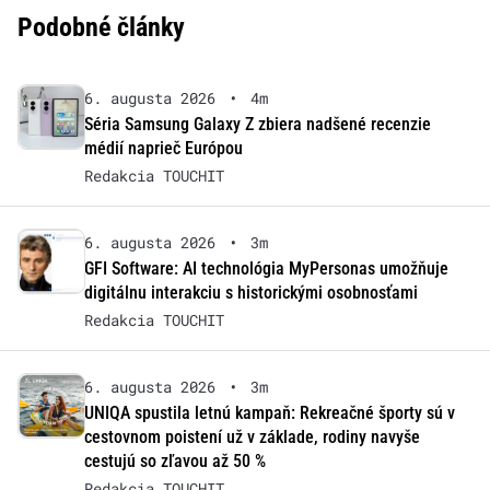
Podobné články
6. augusta 2026
•
4m
Séria Samsung Galaxy Z zbiera nadšené recenzie
médií naprieč Európou
Redakcia TOUCHIT
6. augusta 2026
•
3m
GFI Software: AI technológia MyPersonas umožňuje
digitálnu interakciu s historickými osobnosťami
Redakcia TOUCHIT
6. augusta 2026
•
3m
UNIQA spustila letnú kampaň: Rekreačné športy sú v
cestovnom poistení už v základe, rodiny navyše
cestujú so zľavou až 50 %
Redakcia TOUCHIT