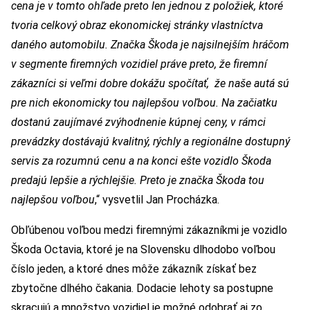
cena je v tomto ohľade preto len jednou z položiek, ktoré
tvoria celkový obraz ekonomickej stránky vlastníctva
daného automobilu. Značka Škoda je najsilnejším hráčom
v segmente firemných vozidiel práve preto, že firemní
zákazníci si veľmi dobre dokážu spočítať, že naše autá sú
pre nich ekonomicky tou najlepšou voľbou. Na začiatku
dostanú zaujímavé zvýhodnenie kúpnej ceny, v rámci
prevádzky dostávajú kvalitný, rýchly a regionálne dostupný
servis za rozumnú cenu a na konci ešte vozidlo Škoda
predajú lepšie a rýchlejšie. Preto je značka Škoda tou
najlepšou voľbou
,“ vysvetlil Jan Procházka.
Obľúbenou voľbou medzi firemnými zákazníkmi je vozidlo
Škoda Octavia, ktoré je na Slovensku dlhodobo voľbou
číslo jeden, a ktoré dnes môže zákazník získať bez
zbytočne dlhého čakania. Dodacie lehoty sa postupne
skracujú a množstvo vozidiel je možné odobrať aj zo