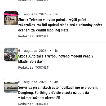
6. augusta 2026
•
5m
Slovak Telekom v prvom polroku zvýšil počet
zákazníkov, rozšíril optickú sieť a získal rekordný počet
ocenení za kvalitu mobilnej siete
Redakcia TOUCHIT
6. augusta 2026
•
4m
Škoda Auto začala výrobu nového modelu Peaq v
Mladej Boleslavi
Redakcia TOUCHIT
6. augusta 2026
•
4m
Servis už pri čínskych automobilkách nie je problém.
Dongfeng, Forthing a ďalšie značky už opravia
v takmer každom okrese SR
Redakcia TOUCHIT