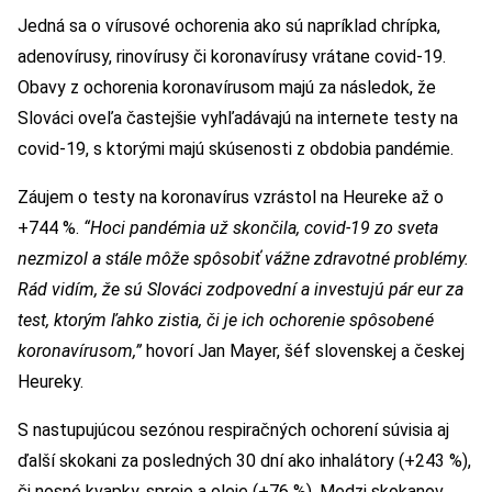
Jedná sa o vírusové ochorenia ako sú napríklad chrípka,
adenovírusy, rinovírusy či koronavírusy vrátane covid-19.
Obavy z ochorenia koronavírusom majú za následok, že
Slováci oveľa častejšie vyhľadávajú na internete testy na
covid-19, s ktorými majú skúsenosti z obdobia pandémie.
Záujem o testy na koronavírus vzrástol na Heureke až o
+744 %.
“Hoci pandémia už skončila, covid-19 zo sveta
nezmizol a stále môže spôsobiť vážne zdravotné problémy.
Rád vidím, že sú Slováci zodpovední a investujú pár eur za
test, ktorým ľahko zistia, či je ich ochorenie spôsobené
koronavírusom,”
hovorí Jan Mayer, šéf slovenskej a českej
Heureky.
S nastupujúcou sezónou respiračných ochorení súvisia aj
ďalší skokani za posledných 30 dní ako inhalátory (+243 %),
či nosné kvapky, spreje a oleje (+76 %). Medzi skokanov