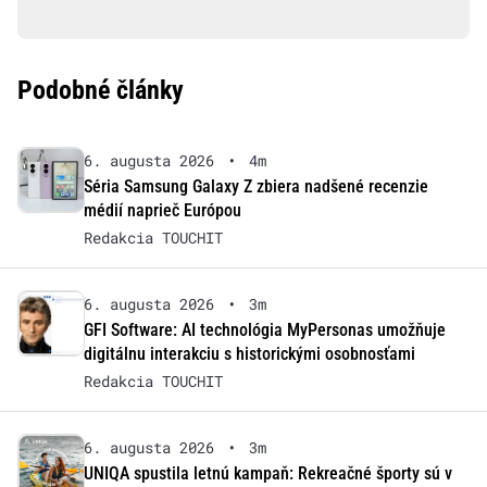
Podobné články
6. augusta 2026
•
4m
Séria Samsung Galaxy Z zbiera nadšené recenzie
médií naprieč Európou
Redakcia TOUCHIT
6. augusta 2026
•
3m
GFI Software: AI technológia MyPersonas umožňuje
digitálnu interakciu s historickými osobnosťami
Redakcia TOUCHIT
6. augusta 2026
•
3m
UNIQA spustila letnú kampaň: Rekreačné športy sú v