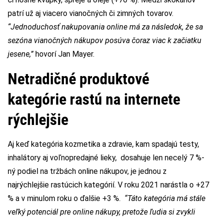
patrí už aj viacero vianočných či zimných tovarov.
“Jednoduchosť nakupovania online má za následok, že sa
sezóna vianočných nákupov posúva čoraz viac k začiatku
jesene,”
hovorí Jan Mayer.
Netradičné produktové
kategórie rastú na internete
rýchlejšie
Aj keď kategória kozmetika a zdravie, kam spadajú testy,
inhalátory aj voľnopredajné lieky, dosahuje len necelý 7 %-
ný podiel na tržbách online nákupov, je jednou z
najrýchlejšie rastúcich kategórií. V roku 2021 narástla o +27
% a v minulom roku o ďalšie +3 %.
“Táto kategória má stále
veľký potenciál pre online nákupy, pretože ľudia si zvykli