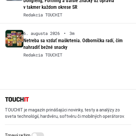
Dongfeng, Forthing a ďalšie značky už opravia
v takmer každom okrese SR
Redakcia TOUCHIT
6. augusta 2026
•
3m
Netreba sa vzdať maškrtenia. Odborníčka radí, čím
nahradiť bežné snacky
Redakcia TOUCHIT
TOUCHIT je magazín prinášajúci novinky, testy a analýzy zo
sveta technológií, hardvéru, softvéru či mobilných operátorov.
Tmavý režim