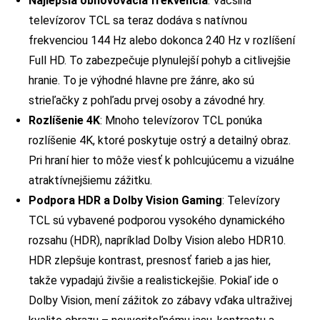
Najlepšia obnovovacia frekvencia
: Väčšina
televízorov TCL sa teraz dodáva s natívnou
frekvenciou 144 Hz alebo dokonca 240 Hz v rozlíšení
Full HD. To zabezpečuje plynulejší pohyb a citlivejšie
hranie. To je výhodné hlavne pre žánre, ako sú
strieľačky z pohľadu prvej osoby a závodné hry.
Rozlíšenie 4K
: Mnoho televízorov TCL ponúka
rozlíšenie 4K, ktoré poskytuje ostrý a detailný obraz.
Pri hraní hier to môže viesť k pohlcujúcemu a vizuálne
atraktívnejšiemu zážitku.
Podpora HDR a Dolby Vision Gaming
: Televízory
TCL sú vybavené podporou vysokého dynamického
rozsahu (HDR), napríklad Dolby Vision alebo HDR10.
HDR zlepšuje kontrast, presnosť farieb a jas hier,
takže vypadajú živšie a realistickejšie. Pokiaľ ide o
Dolby Vision, mení zážitok zo zábavy vďaka ultraživej