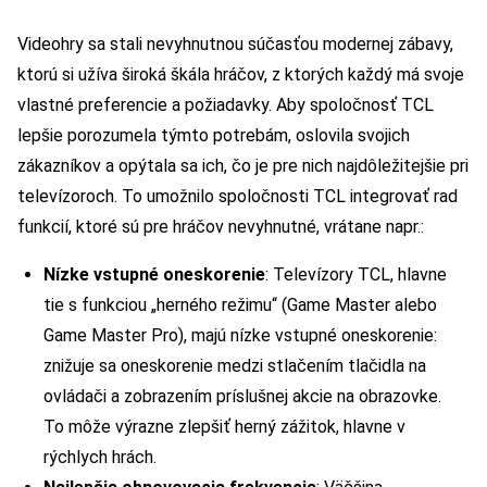
Videohry sa stali nevyhnutnou súčasťou modernej zábavy,
ktorú si užíva široká škála hráčov, z ktorých každý má svoje
vlastné preferencie a požiadavky. Aby spoločnosť TCL
lepšie porozumela týmto potrebám, oslovila svojich
zákazníkov a opýtala sa ich, čo je pre nich najdôležitejšie pri
televízoroch. To umožnilo spoločnosti TCL integrovať rad
funkcií, ktoré sú pre hráčov nevyhnutné, vrátane napr.:
Nízke vstupné oneskorenie
: Televízory TCL, hlavne
tie s funkciou „herného režimu“ (Game Master alebo
Game Master Pro), majú nízke vstupné oneskorenie:
znižuje sa oneskorenie medzi stlačením tlačidla na
ovládači a zobrazením príslušnej akcie na obrazovke.
To môže výrazne zlepšiť herný zážitok, hlavne v
rýchlych hrách.