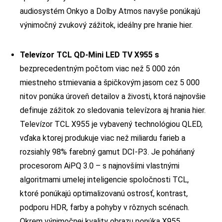
audiosystém Onkyo a Dolby Atmos navyše ponúkajú
výnimočný zvukový zážitok, ideálny pre hranie hier.
Televízor TCL QD-Mini LED TV X955 s
bezprecedentným počtom viac než 5 000 zón
miestneho stmievania a špičkovým jasom cez 5 000
nitov ponúka úroveň detailov a živosti, ktorá najnovšie
definuje zážitok zo sledovania televízora aj hrania hier.
Televízor TCL X955 je vybavený technológiou QLED,
vďaka ktorej produkuje viac než miliardu farieb a
rozsiahly 98% farebný gamut DCI-P3. Je poháňaný
procesorom AiPQ 3.0 – s najnovšími vlastnými
algoritmami umelej inteligencie spoločnosti TCL,
ktoré ponúkajú optimalizovanú ostrosť, kontrast,
podporu HDR, farby a pohyby v rôznych scénach.
Okrem výnimočnej kvality obrazu ponúka X955