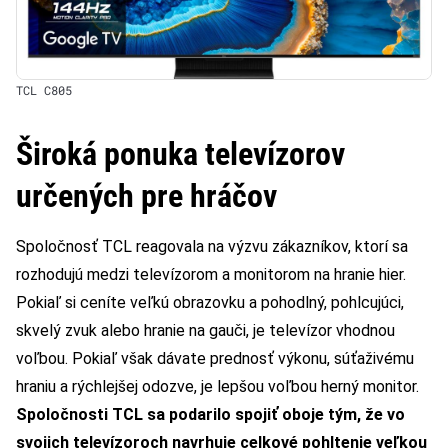
TCL C805
Široká ponuka televízorov
určených pre hráčov
Spoločnosť TCL reagovala na výzvu zákazníkov, ktorí sa
rozhodujú medzi televízorom a monitorom na hranie hier.
Pokiaľ si ceníte veľkú obrazovku a pohodlný, pohlcujúci,
skvelý zvuk alebo hranie na gauči, je televízor vhodnou
voľbou. Pokiaľ však dávate prednosť výkonu, súťaživému
hraniu a rýchlejšej odozve, je lepšou voľbou herný monitor.
Spoločnosti TCL sa podarilo spojiť oboje tým, že vo
svojich televízoroch navrhuje celkové pohltenie veľkou