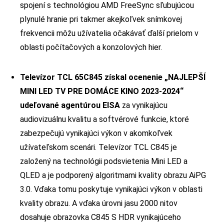
spojení s technológiou AMD FreeSync sľubujúcou
plynulé hranie pri takmer akejkoľvek snímkovej
frekvencii môžu užívatelia očakávať ďalší prielom v
oblasti počítačových a konzolových hier.
Televízor TCL 65C845 získal ocenenie „NAJLEPŠÍ
MINI LED TV PRE DOMÁCE KINO 2023-2024“
udeľované agentúrou EISA
za vynikajúcu
audiovizuálnu kvalitu a softvérové funkcie, ktoré
zabezpečujú vynikajúci výkon v akomkoľvek
užívateľskom scenári. Televízor TCL C845 je
založený na technológii podsvietenia Mini LED a
QLED a je podporený algoritmami kvality obrazu AiPG
3.0. Vďaka tomu poskytuje vynikajúci výkon v oblasti
kvality obrazu. A vďaka úrovni jasu 2000 nitov
dosahuje obrazovka C845 S HDR vynikajúceho