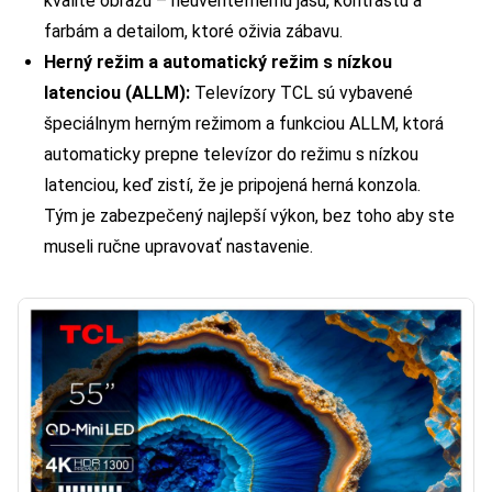
kvalite obrazu – neuveriteľnému jasu, kontrastu a
farbám a detailom, ktoré oživia zábavu.
Herný režim a automatický režim s nízkou
latenciou (ALLM):
Televízory TCL sú vybavené
špeciálnym herným režimom a funkciou ALLM, ktorá
automaticky prepne televízor do režimu s nízkou
latenciou, keď zistí, že je pripojená herná konzola.
Tým je zabezpečený najlepší výkon, bez toho aby ste
museli ručne upravovať nastavenie.