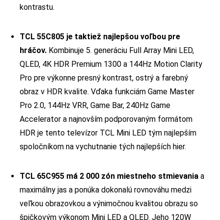
kontrastu.
TCL 55C805 je taktiež najlepšou voľbou pre
hráčov.
Kombinuje 5. generáciu Full Array Mini LED,
QLED, 4K HDR Premium 1300 a 144Hz Motion Clarity
Pro pre výkonne presný kontrast, ostrý a farebný
obraz v HDR kvalite. Vďaka funkciám Game Master
Pro 2.0, 144Hz VRR, Game Bar, 240Hz Game
Accelerator a najnovším podporovaným formátom
HDR je tento televízor TCL Mini LED tým najlepším
spoločníkom na vychutnanie tých najlepších hier.
TCL 65C955 má 2 000 zón miestneho stmievania
a
maximálny jas a ponúka dokonalú rovnováhu medzi
veľkou obrazovkou a výnimočnou kvalitou obrazu so
špičkovým výkonom Mini LED a QLED. Jeho 120W