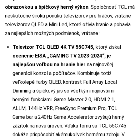
obrazovkou a špičkový herný výkon
. Spoločnosť TCL má
neskutočne širokú ponuku televízorov pre hráčov, vrátane
televízorov QLED a Mini Led, ktoré oživia hranie a pobavia
za najlepších možných podmienok, vrátane :
Televízor TCL QLED 4K TV 55C745,
ktorý získal
ocenenie EISA „GAMING TV 2023-2024“, je
najlepšou voľbou na hranie hier
na najnovšej
generácii konzol a počítačov. Kombinuje totiž
veľkolepé farby QLED, kontrast Full Array Local
Dimming a špičkový jas so všetkými najnovšími
hernými funkciami. Game Master 2.0, HDMI 2.1,
ALLM, 144Hz VRR, FreeSync Premium Pro, TCL
Game bar a 240Hz Game Accelerator zvyšujú herný
zážitok na novú úroveň. Vďaka tomu sa TCL 55C745
dokáže prispôsobiť akémukoľvek hernému zdroju. V