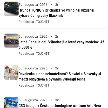
5. augusta 2026
•
3m
Hyundai IONIQ 9 prichádza vo vrcholnej luxusnej
výbave Calligraphy Black Ink
Redakcia TOUCHIT
5. augusta 2026
•
2m
Letné Renault dni. Výhodnejšie letné ceny modelov. Až
o 5000 €
Redakcia TOUCHIT
5. augusta 2026
•
2m
Dovolenka alebo nehnuteľnosť? Slováci a Slovenky si
medzi oddychom a bývaním vyberajú tesne
Redakcia TOUCHIT
5. augusta 2026
•
3m
CSG buduje v Česku technologické centrum AviaNera