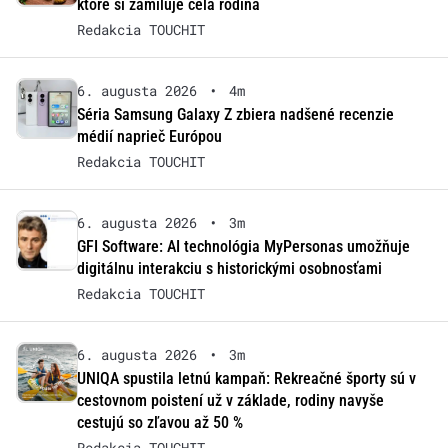
ktoré si zamiluje celá rodina
Redakcia TOUCHIT
6. augusta 2026
•
4m
Séria Samsung Galaxy Z zbiera nadšené recenzie
médií naprieč Európou
Redakcia TOUCHIT
6. augusta 2026
•
3m
GFI Software: AI technológia MyPersonas umožňuje
digitálnu interakciu s historickými osobnosťami
Redakcia TOUCHIT
6. augusta 2026
•
3m
UNIQA spustila letnú kampaň: Rekreačné športy sú v
cestovnom poistení už v základe, rodiny navyše
cestujú so zľavou až 50 %
Redakcia TOUCHIT