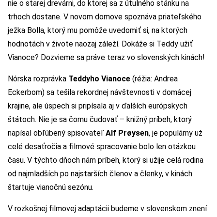
nie o starej drevárni, do ktorej sa z útulného stánku na
trhoch dostane. V novom domove spoznáva priateľského
ježka Bolla, ktorý mu pomôže uvedomiť si, na ktorých
hodnotách v živote naozaj záleží. Dokáže si Teddy užiť
Vianoce? Dozvieme sa práve teraz vo slovenských kinách!
Nórska rozprávka
Teddyho Vianoce
(réžia: Andrea
Eckerbom) sa tešila rekordnej návštevnosti v domácej
krajine, ale úspech si pripísala aj v ďalších európskych
štátoch. Nie je sa čomu čudovať – knižný príbeh, ktorý
napísal obľúbený spisovateľ
Alf Prøysen
, je populárny už
celé desaťročia a filmové spracovanie bolo len otázkou
času. V týchto dňoch nám príbeh, ktorý si užije celá rodina
od najmladších po najstarších členov a členky, v kinách
štartuje vianočnú sezónu.
V rozkošnej filmovej adaptácii budeme v slovenskom znení