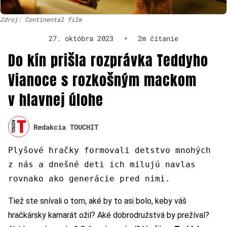
Zdroj: Continental film
27. októbra 2023
•
2m čítanie
Do kín prišla rozprávka Teddyho
Vianoce s rozkošným mackom
v hlavnej úlohe
Redakcia TOUCHIT
Plyšové hračky formovali detstvo mnohých
z nás a dnešné deti ich milujú navlas
rovnako ako generácie pred nimi.
Tiež ste snívali o tom, aké by to asi bolo, keby váš
hračkársky kamarát ožil? Aké dobrodružstvá by prežíval?