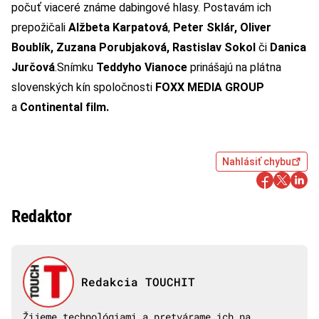
počuť viaceré známe dabingové hlasy. Postavám ich
prepožičali
Alžbeta Karpatová
,
Peter Sklár, Oliver
Boublík, Zuzana Porubjaková, Rastislav Sokol
či
Danica
Jurčová
.Snímku
Teddyho Vianoce
prinášajú na plátna
slovenských kín spoločnosti
FOXX MEDIA GROUP
a
Continental film.
Nahlásiť chybu
Redaktor
Redakcia TOUCHIT
Žijeme technológiami a pretvárame ich na