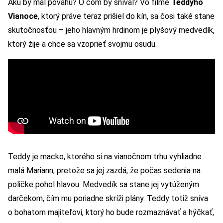
Akú by mal povahu? O čom by sníval? Vo filme
Teddyho
Vianoce
, ktorý práve teraz prišiel do kín, sa čosi také stane
skutočnosťou – jeho hlavným hrdinom je plyšový medvedík,
ktorý žije a chce sa vzoprieť svojmu osudu.
Teddy je macko, ktorého si na vianočnom trhu vyhliadne
malá Mariann, pretože sa jej zazdá, že počas sedenia na
poličke pohol hlavou. Medvedík sa stane jej vytúženým
darčekom, čím mu poriadne skríži plány. Teddy totiž sníva
o bohatom majiteľovi, ktorý ho bude rozmaznávať a hýčkať,