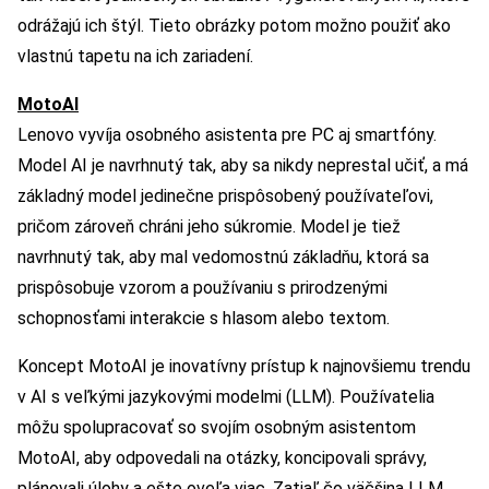
odrážajú ich štýl. Tieto obrázky potom možno použiť ako
vlastnú tapetu na ich zariadení.
MotoAI
Lenovo vyvíja osobného asistenta pre PC aj smartfóny.
Model AI je navrhnutý tak, aby sa nikdy neprestal učiť, a má
základný model jedinečne prispôsobený používateľovi,
pričom zároveň chráni jeho súkromie. Model je tiež
navrhnutý tak, aby mal vedomostnú základňu, ktorá sa
prispôsobuje vzorom a používaniu s prirodzenými
schopnosťami interakcie s hlasom alebo textom.
Koncept MotoAI je inovatívny prístup k najnovšiemu trendu
v AI s veľkými jazykovými modelmi (LLM). Používatelia
môžu spolupracovať so svojím osobným asistentom
MotoAI, aby odpovedali na otázky, koncipovali správy,
plánovali úlohy a ešte oveľa viac. Zatiaľ čo väčšina LLM