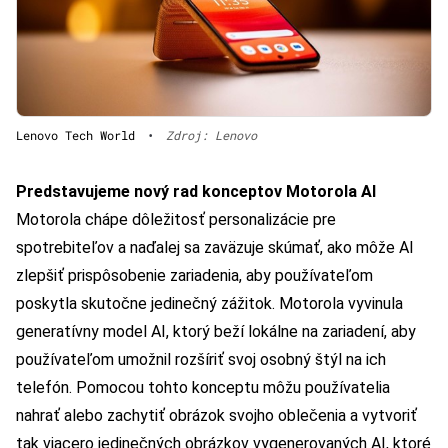
Lenovo Tech World
•
Zdroj: Lenovo
Predstavujeme nový rad konceptov Motorola AI
Motorola chápe dôležitosť personalizácie pre
spotrebiteľov a naďalej sa zaväzuje skúmať, ako môže AI
zlepšiť prispôsobenie zariadenia, aby používateľom
poskytla skutočne jedinečný zážitok. Motorola vyvinula
generatívny model AI, ktorý beží lokálne na zariadení, aby
používateľom umožnil rozšíriť svoj osobný štýl na ich
telefón. Pomocou tohto konceptu môžu používatelia
nahrať alebo zachytiť obrázok svojho oblečenia a vytvoriť
tak viacero jedinečných obrázkov vygenerovaných AI, ktoré