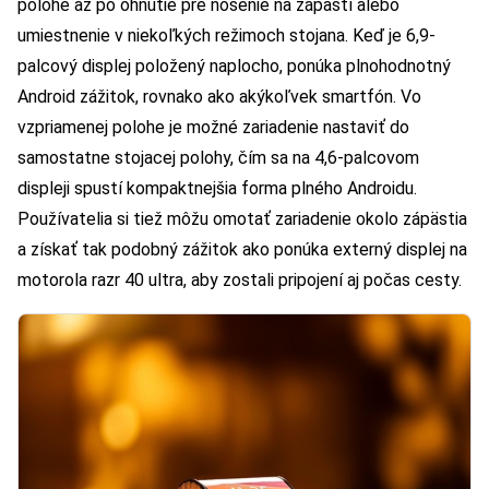
polohe až po ohnutie pre nosenie na zápästí alebo
umiestnenie v niekoľkých režimoch stojana. Keď je 6,9-
palcový displej položený naplocho, ponúka plnohodnotný
Android zážitok, rovnako ako akýkoľvek smartfón. Vo
vzpriamenej polohe je možné zariadenie nastaviť do
samostatne stojacej polohy, čím sa na 4,6-palcovom
displeji spustí kompaktnejšia forma plného Androidu.
Používatelia si tiež môžu omotať zariadenie okolo zápästia
a získať tak podobný zážitok ako ponúka externý displej na
motorola razr 40 ultra, aby zostali pripojení aj počas cesty.