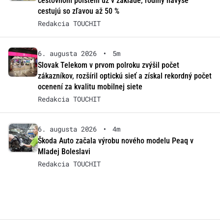
cestovnom poistení už v základe, rodiny navyše
cestujú so zľavou až 50 %
Redakcia TOUCHIT
6. augusta 2026
•
5m
Slovak Telekom v prvom polroku zvýšil počet
zákazníkov, rozšíril optickú sieť a získal rekordný počet
ocenení za kvalitu mobilnej siete
Redakcia TOUCHIT
6. augusta 2026
•
4m
Škoda Auto začala výrobu nového modelu Peaq v
Mladej Boleslavi
Redakcia TOUCHIT