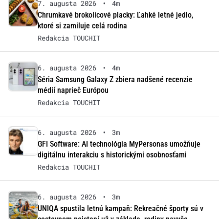
7. augusta 2026
•
4m
Chrumkavé brokolicové placky: Ľahké letné jedlo,
ktoré si zamiluje celá rodina
Redakcia TOUCHIT
6. augusta 2026
•
4m
Séria Samsung Galaxy Z zbiera nadšené recenzie
médií naprieč Európou
Redakcia TOUCHIT
6. augusta 2026
•
3m
GFI Software: AI technológia MyPersonas umožňuje
digitálnu interakciu s historickými osobnosťami
Redakcia TOUCHIT
6. augusta 2026
•
3m
UNIQA spustila letnú kampaň: Rekreačné športy sú v