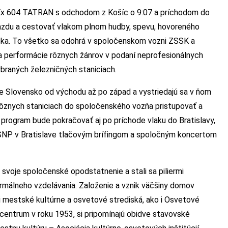
 Ex 604 TATRAN s odchodom z Košíc o 9:07 a príchodom do
jazdu a cestovať vlakom plnom hudby, spevu, hovoreného
nska. To všetko sa odohrá v spoločenskom vozni ZSSK a
a performácie rôznych žánrov v podaní neprofesionálnych
braných železničných staniciach.
de Slovensko od východu až po západ a vystriedajú sa v ňom
 rôznych staniciach do spoločenského vozňa pristupovať a
program bude pokračovať aj po príchode vlaku do Bratislavy,
 SNP v Bratislave tlačovým brífingom a spoločným koncertom
 svoje spoločenské opodstatnenie a stali sa piliermi
ormálneho vzdelávania. Založenie a vznik väčšiny domov
 i mestské kultúrne a osvetové strediská, ako i Osvetové
centrum v roku 1953, si pripomínajú obidve stavovské