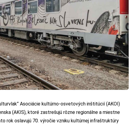
turvlak” Asociácie kultúrno-osvetových inštitúcií (AKOI)
venska (AKIS), ktoré zastrešujú rôzne regionálne a miestne
o rok oslavujú 70. výročie vzniku kultúrnej infraštruktúry