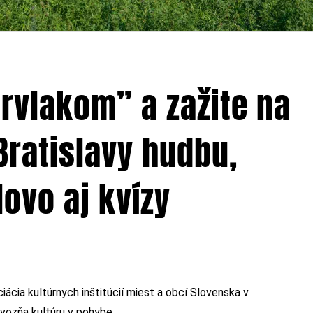
urvlakom” a zažite na
Bratislavy hudbu,
ovo aj kvízy
iácia kultúrnych inštitúcií miest a obcí Slovenska v
vozňa kultúru v pohybe