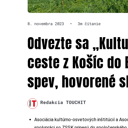
8. novembra 2023
•
3m čítanie
Odvezte sa „Kult
ceste z Košíc do 
spev, hovorené sl
Redakcia TOUCHIT
Asociácia kultúrno-osvetových inštitúcií a Asoc
spolupráci so ZSSK prinesú do spoločenského 