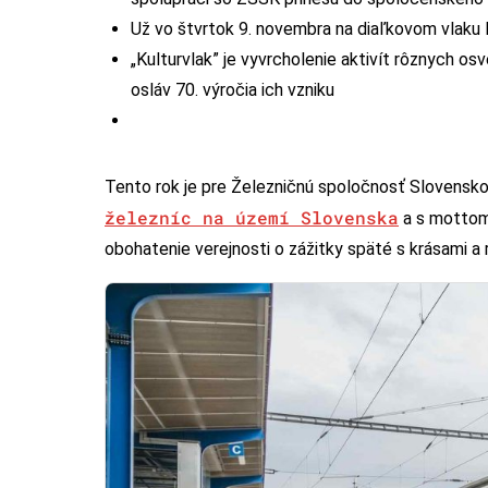
Už vo štvrtok 9. novembra na diaľkovom vlaku
„Kulturvlak” je vyvrcholenie aktivít rôznych osv
osláv 70. výročia ich vzniku
Tento rok je pre Železničnú spoločnosť Slovensko 
železníc na území Slovenska
a s mottom
obohatenie verejnosti o zážitky späté s krásami a