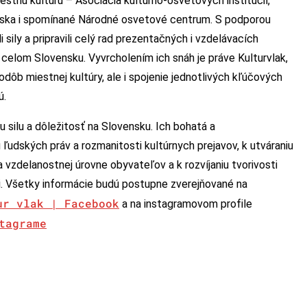
estnu kultúru – Asociácia kultúrno-osvetových inštitúcií,
venska i spomínané Národné osvetové centrum. S podporou
i sily a pripravili celý rad prezentačných i vzdelávacích
a celom Slovensku. Vyvrcholením ich snáh je práve Kulturvlak,
dôb miestnej kultúry, ale i spojenie jednotlivých kľúčových
ú.
u silu a dôležitosť na Slovensku. Ich bohatá a
 ľudských práv a rozmanitosti kultúrnych prejavov, k utváraniu
a vzdelanostnej úrovne obyvateľov a k rozvíjaniu tvorivosti
i. Všetky informácie budú postupne zverejňované na
ur vlak | Facebook
a na instagramovom profile
tagrame