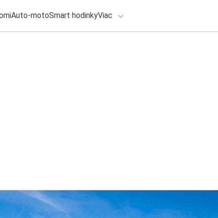
omi
Auto-moto
Smart hodinky
Viac
HLO BY VÁS ZAUJÍMAŤ
lačové správy
1. augusta 2026
•
4m
Kia vylepšuje svoj
ADÁVANIA
novú verziu Black 
Zadajte frázu pre vyhľadanie
Redakcia TOUCHIT