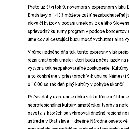
Preto už štvrtok 9. novembra v expresnom vlaku
Bratislavy o 14:33 môžete zažiť nezabudnuteľnú 
slova či kvízov v podaní umelcov z celého Slove
sprievodný kultúrny program v podobe koncertov 
umelcov si cestujúci budú môcť vychutnať aj na vy
V rámci jedného dňa tak tento expresný vlak prej
rôzni amatérski umelci, ktorí budú počas jazdy na
vytvoria tak neopakovateľné zoskupenie. Kultúrny 
a to konkrétne v priestoroch V-klubu na Námestí
o 16:00 sa tak deň plný kultúry v pohybe ukončí.
Počas doby existencie dokázali kultúrne inštitúcie
neprofesionálnej kultúry, amatérskej tvorby a nef
osvety, z ktorých sa vykreovali dnešné regionálne
ústredie v Bratislave – dnešné Národné osvetové 