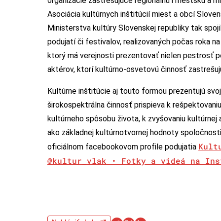
organizácie zastrešujúce regionálnu i mestskú a mi
Asociácia kultúrnych inštitúcií miest a obcí Slo
Ministerstva kultúry Slovenskej republiky tak spojil
podujatí či festivalov, realizovaných počas roka n
ktorý má verejnosti prezentovať nielen pestrosť po
aktérov, ktorí kultúrno-osvetovú činnosť zastrešuj
Kultúrne inštitúcie aj touto formou prezentujú svoj
širokospektrálna činnosť prispieva k rešpektovaniu
kultúrneho spôsobu života, k zvyšovaniu kultúrnej 
ako základnej kultúrnotvornej hodnoty spoločnost
Kult
oficiálnom facebookovom profile podujatia
@kultur_vlak • Fotky a videá na Ins