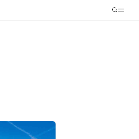
Nájsť
u vlajkovú loď EV9 MY2027 a predstavuje
Edition