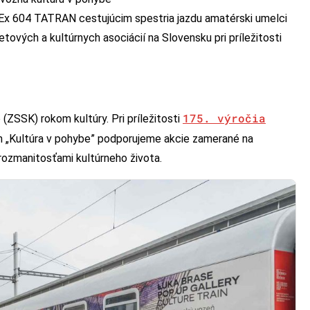
 Ex 604 TATRAN cestujúcim spestria jazdu amatérski umelci
etových a kultúrnych asociácií na Slovensku pri príležitosti
175. výročia
(ZSSK) rokom kultúry. Pri príležitosti
 „Kultúra v pohybe” podporujeme akcie zamerané na
 rozmanitosťami kultúrneho života.