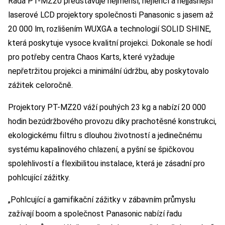
Řada PT-MZ20 představuje nejmenší, nejlehčí a nejjasnější
laserové LCD projektory společnosti Panasonic s jasem až
20 000 lm, rozlišením WUXGA a technologií SOLID SHINE,
která poskytuje vysoce kvalitní projekci. Dokonale se hodí
pro potřeby centra Chaos Karts, které vyžaduje
nepřetržitou projekci a minimální údržbu, aby poskytovalo
zážitek celoročně.
Projektory PT-MZ20 váží pouhých 23 kg a nabízí 20 000
hodin bezúdržbového provozu díky prachotěsné konstrukci,
ekologickému filtru s dlouhou životností a jedinečnému
systému kapalinového chlazení, a pyšní se špičkovou
spolehlivostí a flexibilitou instalace, která je zásadní pro
pohlcující zážitky.
„Pohlcující a gamifikační zážitky v zábavním průmyslu
zažívají boom a společnost Panasonic nabízí řadu