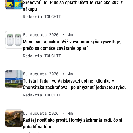
Skenovať Lidl Plus sa oplatí: Ušetrite viac ako 30% z
nákupu
Redakcia TOUCHIT
8. augusta 2026
•
4m
Menej soli aj cukru. Výživová poradkyňa vysvetľuje,
prečo sa domáce zaváranie oplatí
Redakcia TOUCHIT
8. augusta 2026
•
4m
Turistu hľadali vo Vajskovskej doline, klientku v
Chorvátsku zachraňovali po uhryznutí jedovatou rybou
Redakcia TOUCHIT
8. augusta 2026
•
4m
Radšej nosiť ako prosiť. Horský záchranár radí, čo si
pribaliť na túru