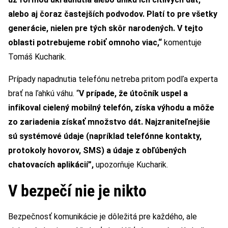
alebo aj čoraz častejších podvodov. Platí to pre všetky
generácie, nielen pre tý
ch sk
ôr narodených. V tejto
oblasti potrebujeme robiť omnoho viac,
“
komentuje
Tomáš Kucharik.
Prípady napadnutia telefónu netreba pritom podľa experta
brať na ľahkú váhu. “
V prípade, že útočník uspel a
infikoval cielený mobilný telef
ó
n, z
í
ska v
ýhodu a môže
zo zariadenia získať množstvo dát. Najzraniteľnejš
ie
s
ú syst
é
mové údaje (napríklad telef
ó
nne kontakty,
protokoly hovorov, SMS) a údaje z obľú
ben
ých
chatovacích aplikácií”,
upozorňuje Kucharik.
V bezpečí nie je nikto
Bezpečnosť komunikácie je dôležitá pre každého, ale