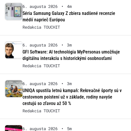
6. augusta 2026
•
4m
Séria Samsung Galaxy Z zbiera nadšené recenzie
médií naprieč Európou
Redakcia TOUCHIT
6. augusta 2026
•
3m
GFI Software: AI technológia MyPersonas umožňuje
digitálnu interakciu s historickými osobnosťami
Redakcia TOUCHIT
6. augusta 2026
•
3m
UNIQA spustila letnú kampaň: Rekreačné športy sú v
cestovnom poistení už v základe, rodiny navyše
cestujú so zľavou až 50 %
Redakcia TOUCHIT
6. augusta 2026
•
5m