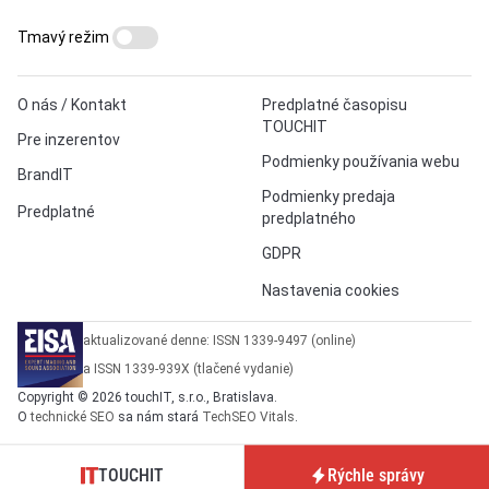
Tmavý režim
O nás / Kontakt
Predplatné časopisu
TOUCHIT
Pre inzerentov
Podmienky používania webu
BrandIT
Podmienky predaja
Predplatné
predplatného
GDPR
Nastavenia cookies
aktualizované denne: ISSN 1339-9497 (online)
a ISSN 1339-939X (tlačené vydanie)
Copyright © 2026 touchIT, s.r.o., Bratislava.
O
technické SEO
sa nám stará
TechSEO Vitals
.
TOUCHIT
Rýchle správy