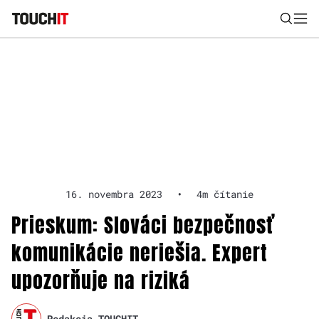
Nájsť
Všetko
Recenzie
Videá
Tipy, triky, návody
Tla
Výsledky vyhľadávania
Zadajte frázu pre vyhľadanie
16. novembra 2023
•
4m čítanie
Prieskum: Slováci bezpečnosť
komunikácie neriešia. Expert
upozorňuje na riziká
Redakcia TOUCHIT