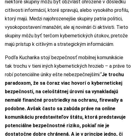
niektoré skupiny môžu byť obzvlášť ohrozené v dôsledku
citlivosti informácií, ktoré spravujú, alebo vysokého profilu,
ktorý majú. Medzi najohrozenejšie skupiny patria politici,
vysokopostavení manažéri, ale aj novinári či aktivisti. Tieto
skupiny môžu byť terčom kybernetických útokov, pretože
majú prístup k citlivým a strategickým informáciám.
Podľa Kucharika stojí bezpečnosť mobilnej komunikácie
tak trochu v tieni iných kybernetických hrozieb – a práve to
robí potenciálne úniky ešte nebezpečnejšími.“
Je trochu
paradoxom, že sa čoraz viac hovorí o kybernetickej
bezpečnosti, na celoštátnej úrovni sa vynakladajú
nemal
é
finančn
é
prostriedky na ochranu, firewally a
podobne. Avšak často sa zabú
da pr
áve na online
komunikáciu predstaviteľov štátu, ktorá predstavuje
potenciálne bezpečnostn
é
riziko, pokiaľ nie je
dostatočne dobre chrá
nen
á. A je v princípe jedno, či