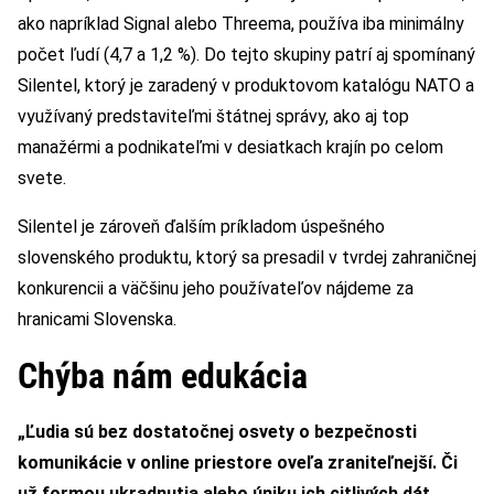
ako napríklad Signal alebo Threema, používa iba minimálny
počet ľudí (4,7 a 1,2 %). Do tejto skupiny patrí aj spomínaný
Silentel, ktorý je zaradený v produktovom katalógu NATO a
využívaný predstaviteľmi štátnej správy, ako aj top
manažérmi a podnikateľmi v desiatkach krajín po celom
svete.
Silentel je zároveň ďalším príkladom úspešného
slovenského produktu, ktorý sa presadil v tvrdej zahraničnej
konkurencii a väčšinu jeho používateľov nájdeme za
hranicami Slovenska.
Chýba nám edukácia
„Ľudia sú bez dostatočnej osvety o bezpečnosti
komunikácie v online priestore oveľa zraniteľnejší. Či
už formou ukradnutia alebo úniku ich citlivý
ch d
át,