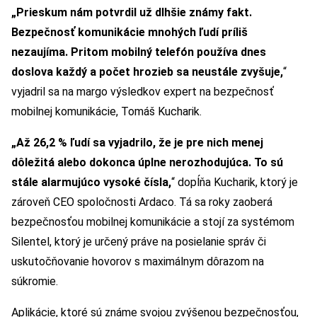
„Prieskum nám potvrdil už dlhšie známy fakt.
Bezpečnosť komunikácie mnohý
ch
ľudí príliš
nezaujíma. Pritom mobilný telef
ó
n pou
žíva dnes
doslova každý a počet hrozieb sa neustále zvyšuje,
“
vyjadril sa na margo výsledkov expert na bezpečnosť
mobilnej komunikácie, Tomáš Kucharik.
„Až 26,2 % ľudí sa vyjadrilo, že je pre nich menej
dôležitá alebo dokonca úplne nerozhodujúca. To sú
stále alarmujúco vysoké čísla,
“ dopĺňa Kucharik, ktorý je
zároveň CEO spoločnosti Ardaco. Tá sa roky zaoberá
bezpečnosťou mobilnej komunikácie a stojí za systémom
Silentel, ktorý je určený práve na posielanie správ či
uskutočňovanie hovorov s maximálnym dôrazom na
súkromie.
Aplikácie, ktoré sú známe svojou zvýšenou bezpečnosťou,