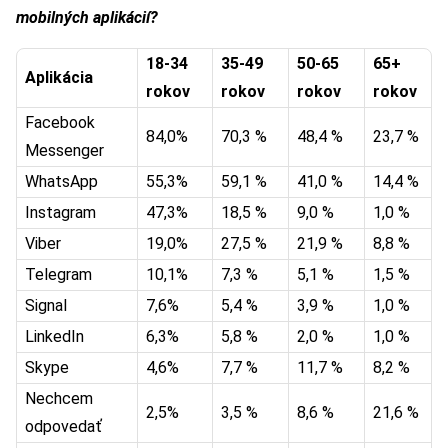
mobilných aplikácií
?
18-34
35-49
50-65
65+
Apliká
cia
rokov
rokov
rokov
rokov
Facebook
84,0%
70,3 %
48,4 %
23,7 %
Messenger
WhatsApp
55,3%
59,1 %
41,0 %
14,4 %
Instagram
47,3%
18,5 %
9,0 %
1,0 %
Viber
19,0%
27,5 %
21,9 %
8,8 %
Telegram
10,1%
7,3 %
5,1 %
1,5 %
Signal
7,6%
5,4 %
3,9 %
1,0 %
LinkedIn
6,3%
5,8 %
2,0 %
1,0 %
Skype
4,6%
7,7 %
11,7 %
8,2 %
Nechcem
2,5%
3,5 %
8,6 %
21,6 %
odpovedať