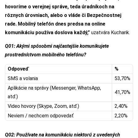
hovoríme o verejnej správe, teda úradníkoch na
rôznych úrovniach, alebo o vláde či Bezpečnostnej
rade. Mobilný telef
ó
n dnes predsa na online
komunikáciu používa doslova každý,”
uzatvára Kucharik.
Q01: Akými spôsobmi najčastejšie komunikujete
prostredníctvom mobiln
é
ho telef
ó
nu?
Odpoveď
%
SMS a volania
53,70%
Aplikácie na správy (Messenger, WhatsApp,
41,70%
atď.)
Video hovory (Skype, Zoom, atď.)
2,40%
Neviem / nechcem odpovedať
2,20%
Q02: Pou
žívate na komunikáciu niektorú z uvedených