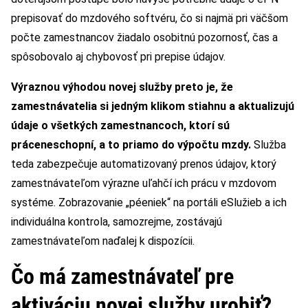
prepisovať do mzdového softvéru, čo si najmä pri väčšom
počte zamestnancov žiadalo osobitnú pozornosť, čas a
spôsobovalo aj chybovosť pri prepise údajov.
Výraznou výhodou novej služby preto je, že
zamestnávatelia si jedným klikom stiahnu a aktualizujú
údaje o všetkých zamestnancoch, ktorí sú
práceneschopní, a to priamo do výpočtu mzdy.
Služba
teda zabezpečuje automatizovaný prenos údajov, ktorý
zamestnávateľom výrazne uľahčí ich prácu v mzdovom
systéme. Zobrazovanie „péeniek“ na portáli eSlužieb a ich
individuálna kontrola, samozrejme, zostávajú
zamestnávateľom naďalej k dispozícii.
Čo má zamestnávateľ pre
aktiváciu novej služby urobiť?