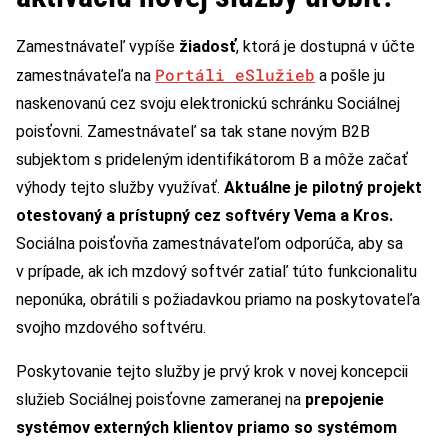
Zamestnávateľ vypíše
žiadosť
, ktorá je dostupná v účte
Portáli eSlužieb
zamestnávateľa na
a pošle ju
naskenovanú cez svoju elektronickú schránku Sociálnej
poisťovni. Zamestnávateľ sa tak stane novým B2B
subjektom s prideleným identifikátorom B a môže začať
výhody tejto služby využívať.
Aktuálne je pilotný projekt
otestovaný a prístupný cez softvéry Vema a Kros.
Sociálna poisťovňa zamestnávateľom odporúča, aby sa
v prípade, ak ich mzdový softvér zatiaľ túto funkcionalitu
neponúka, obrátili s požiadavkou priamo na poskytovateľa
svojho mzdového softvéru.
Poskytovanie tejto služby je prvý krok v novej koncepcii
služieb Sociálnej poisťovne zameranej na
prepojenie
systémov externých klientov
priamo so systémom