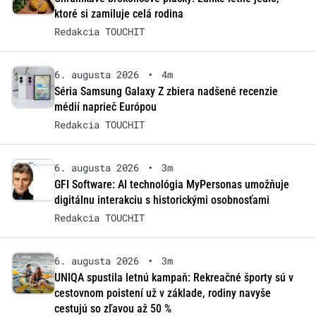
ktoré si zamiluje celá rodina
Redakcia TOUCHIT
6. augusta 2026
•
4m
Séria Samsung Galaxy Z zbiera nadšené recenzie
médií naprieč Európou
Redakcia TOUCHIT
6. augusta 2026
•
3m
GFI Software: AI technológia MyPersonas umožňuje
digitálnu interakciu s historickými osobnosťami
Redakcia TOUCHIT
6. augusta 2026
•
3m
UNIQA spustila letnú kampaň: Rekreačné športy sú v
cestovnom poistení už v základe, rodiny navyše
cestujú so zľavou až 50 %