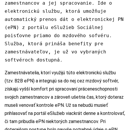
zamestnancov a jej spracovanie. Ide o
elektronickú službu, ktorá umožňuje
automatický prenos dát o elektronickej PN
(ePN) z portálu eSlužieb Sociálnej
poisťovne priamo do mzdového sofvéru.
Služba, ktorá prináša benefity pre
zamestnávateľov, je už vo vybraných
softvéroch dostupná.
Zamestnávatelia, ktorí využijú túto elektronickú službu
(tzv. B2B ePN) a integrujú sa do nej cez mzdový softvér,
získajú vyšší komfort pri spracovaní práceneschopnosti
svojich zamestnancov a zároveň ušetria čas, ktorý doteraz
museli venovať kontrole ePN. Už sa nebudú musieť
prihlasovať na portál eSlužieb viackrát denne a kontrolovať,
či tam pribudla ePN niektorých zamestnancov. Pri
doterajšom postupe bolo navyše potrebné údaje o ePN