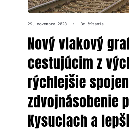
29. novembra 2023
•
3m čítanie
Nový vlakový gra
cestujúcim z vý
rýchlejšie spojen
zdvojnásobenie p
Kysuciach a lepši