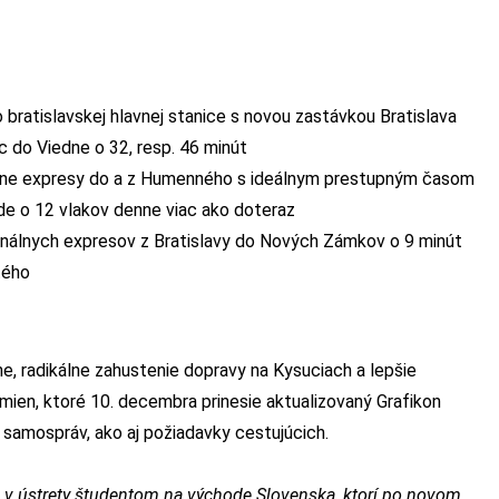
ratislavskej hlavnej stanice s novou zastávkou Bratislava
c do Viedne o 32, resp. 46 minút
nálne expresy do a z Humenného s ideálnym prestupným časom
jde o 12 vlakov denne viac ako doteraz
onálnych expresov z Bratislavy do Nových Zámkov o 9 minút
tého
e, radikálne zahustenie dopravy na Kysuciach a lepšie
 zmien, ktoré 10. decembra prinesie aktualizovaný Grafikon
 samospráv, ako aj požiadavky cestujúcich.
 v ústrety študentom na východe Slovenska, ktorí po novom