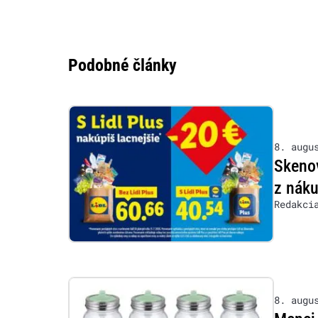
Podobné články
8. augu
Skenov
z nák
Redakci
8. augu