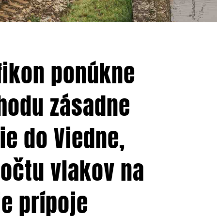
fikon ponúkne
chodu zásadne
ie do Viedne,
očtu vlakov na
e prípoje