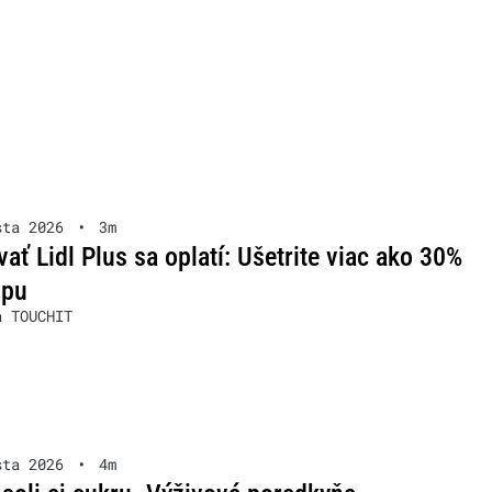
sta 2026
•
3m
ať Lidl Plus sa oplatí: Ušetrite viac ako 30%
upu
a TOUCHIT
sta 2026
•
4m