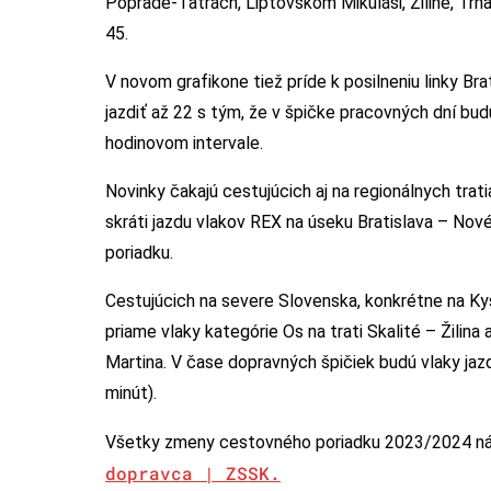
Poprade-Tatrách, Liptovskom Mikuláši, Žiline, Trn
45.
V novom grafikone tiež príde k posilneniu linky Br
jazdiť až 22 s tým, že v špičke pracovných dní bud
hodinovom intervale.
Novinky čakajú cestujúcich aj na regionálnych tr
skráti jazdu vlakov REX na úseku Bratislava – N
poriadku.
Cestujúcich na severe Slovenska, konkrétne na Ky
priame vlaky kategórie Os na trati Skalité – Žilina
Martina. V čase dopravných špičiek budú vlaky ja
minút).
Všetky zmeny cestovného poriadku 2023/2024 náj
dopravca | ZSSK.