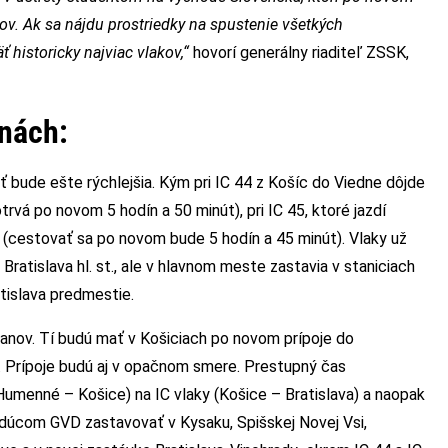
v. Ak sa nájdu prostriedky na spustenie všetkých
 historicky najviac vlakov,“
hovorí generálny riaditeľ ZSSK,
enách:
ť bude ešte rýchlejšia. Kým pri IC 44 z Košíc do Viedne dôjde
rvá po novom 5 hodín a 50 minút), pri IC 45, ktoré jazdí
(cestovať sa po novom bude 5 hodín a 45 minút). Vlaky už
Bratislava hl. st., ale v hlavnom meste zastavia v staniciach
tislava predmestie.
anov. Tí budú mať v Košiciach po novom prípoje do
laky. Prípoje budú aj v opačnom smere. Prestupný čas
Humenné – Košice) na IC vlaky (Košice – Bratislava) a naopak
budúcom GVD zastavovať v Kysaku, Spišskej Novej Vsi,