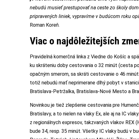
nebudú musieť prestupovať na ceste zo školy domo
pripravených liniek, vypravíme v budúcom roku opäť
Roman Koreň.
Viac o najdôležitejších zm
Pravidelná komerčná linka z Viedne do Košíc a spä
ku skráteniu doby cestovania o 32 minút (cesta pot
opačným smerom, sa skráti cestovanie o 46 minút 
totiž nebudú mať neprimerane dlhý pobyt v stanici 
Bratislava-Petržalka, Bratislava-Nové Mesto a Bra
Novinkou je tiež zlepšenie cestovania pre Humenč
Bratislavy, a to nielen na vlaky Ex, ale aj na IC v
z regionálnych expresov, takzvaných vlakov REX (
bude 34, resp. 35 minút. Všetky IC vlaky budú v 