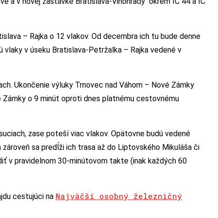
ave a v novej zastávke Bratislava-Vinohrady okrem IC 44 a IC
atislava – Rajka o 12 vlakov. Od decembra ich tu bude denne
ú vlaky v úseku Bratislava-Petržalka – Rajka vedené v
atiach. Ukončenie výluky Trnovec nad Váhom – Nové Zámky
ové Zámky o 9 minút oproti dnes platnému cestovnému
suciach, zase poteší viac vlakov. Opätovne budú vedené
 a zároveň sa predĺži ich trasa až do Liptovského Mikuláša či
zdiť v pravidelnom 30-minútovom takte (inak každých 60
Najväčší osobný železničný
du cestujúci na