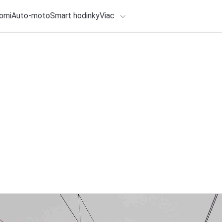
omi
Auto-moto
Smart hodinky
Viac
HLO BY VÁS ZAUJÍMAŤ
lačové správy
5. augusta 2026
•
5m
Van Gogh si podman
ADÁVANIA
umenie aj jeho auto
Zadajte frázu pre vyhľadanie
Redakcia TOUCHIT