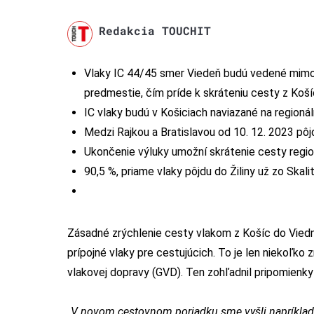
Redakcia TOUCHIT
Vlaky IC 44/45 smer Viedeň budú vedené mimo b
predmestie, čím príde k skráteniu cesty z Koší
IC vlaky budú v Košiciach naviazané na regio
Medzi Rajkou a Bratislavou od 10. 12. 2023 pô
Ukončenie výluky umožní skrátenie cesty regi
90,5 %, priame vlaky pôjdu do Žiliny už zo Skali
Zásadné zrýchlenie cesty vlakom z Košíc do Viedn
prípojné vlaky pre cestujúcich. To je len niekoľko
vlakovej dopravy (GVD). Ten zohľadnil pripomienky
„V novom cestovnom poriadku sme vyšli napríklad