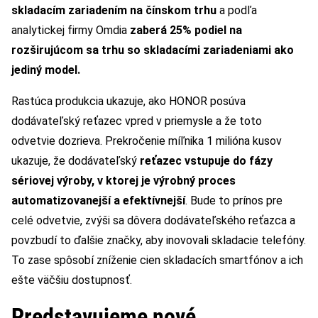
skladacím zariadením na čínskom trhu
a podľa
analytickej firmy Omdia
zaberá 25% podiel na
rozširujúcom sa trhu so skladacími zariadeniami ako
jediný model.
Rastúca produkcia ukazuje, ako HONOR posúva
dodávateľský reťazec vpred v priemysle a že toto
odvetvie dozrieva. Prekročenie míľnika 1 milióna kusov
ukazuje, že dodávateľský
reťazec vstupuje do fázy
sériovej výroby, v ktorej je výrobný proces
automatizovanejší a efektívnejší
. Bude to prínos pre
celé odvetvie, zvýši sa dôvera dodávateľského reťazca a
povzbudí to ďalšie značky, aby inovovali skladacie telefóny.
To zase spôsobí zníženie cien skladacích smartfónov a ich
ešte väčšiu dostupnosť.
Predstavujeme nové