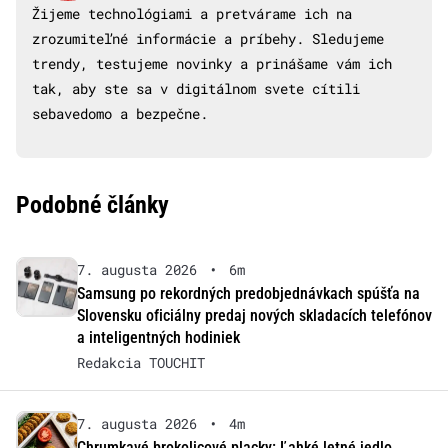
Žijeme technológiami a pretvárame ich na
zrozumiteľné informácie a príbehy. Sledujeme
trendy, testujeme novinky a prinášame vám ich
tak, aby ste sa v digitálnom svete cítili
sebavedomo a bezpečne.
Podobné články
7. augusta 2026
•
6m
Samsung po rekordných predobjednávkach spúšťa na
Slovensku oficiálny predaj nových skladacích telefónov
a inteligentných hodiniek
Redakcia TOUCHIT
7. augusta 2026
•
4m
Chrumkavé brokolicové placky: Ľahké letné jedlo,