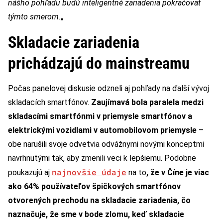
nášho pohľadu budú inteligentné zariadenia pokračovať
týmto smerom.
„
Skladacie zariadenia
prichádzajú do mainstreamu
Počas panelovej diskusie odzneli aj pohľady na ďalší vývoj
skladacích smartfónov.
Zaujímavá bola paralela medzi
skladacími smartfónmi v priemysle smartfónov a
elektrickými vozidlami v automobilovom priemysle
–
obe narušili svoje odvetvia odvážnymi novými konceptmi
navrhnutými tak, aby zmenili veci k lepšiemu. Podobne
najnovšie údaje
poukazujú aj
na to
, že v Číne je viac
ako 64% používateľov špičkových smartfónov
otvorených prechodu na skladacie zariadenia, čo
naznačuje, že sme v bode zlomu, keď skladacie