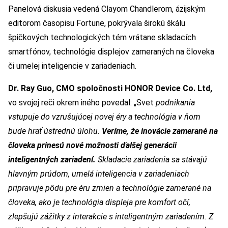
Panelová diskusia vedená Clayom Chandlerom, ázijským
editorom časopisu Fortune, pokrývala širokú škálu
špičkových technologických tém vrátane skladacích
smartfónov, technológie displejov zameraných na človeka
či umelej inteligencie v zariadeniach.
Dr. Ray Guo, CMO spoločnosti HONOR Device Co. Ltd,
vo svojej reči okrem iného povedal: „Svet
podnikania
vstupuje do vzrušujúcej novej éry a technológia v ňom
bude hrať ústrednú úlohu.
Veríme, že inovácie zamerané na
človeka prinesú nové možnosti ďalšej generácii
inteligentných zariadení.
Skladacie zariadenia sa stávajú
hlavným prúdom, umelá inteligencia v zariadeniach
pripravuje pôdu pre éru zmien a technológie zamerané na
človeka, ako je technológia displeja pre komfort očí,
zlepšujú zážitky z interakcie s inteligentným zariadením. Z