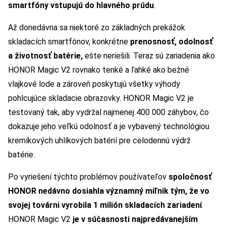
smartfóny vstupujú do hlavného prúdu
.
Až donedávna sa niektoré zo základných prekážok
skladacích smartfónov, konkrétne
prenosnosť, odolnosť
a životnosť batérie,
ešte neriešili. Teraz sú zariadenia ako
HONOR Magic V2 rovnako tenké a ľahké ako bežné
vlajkové lode a zároveň poskytujú všetky výhody
pohlcujúce skladacie obrazovky. HONOR Magic V2 je
testovaný tak, aby vydržal najmenej 400 000 záhybov, čo
dokazuje jeho veľkú odolnosť a je vybavený technológiou
kremíkových uhlíkových batérií pre celodennú výdrž
batérie.
Po vyriešení týchto problémov používateľov
spoločnosť
HONOR nedávno dosiahla významný míľnik tým, že vo
svojej továrni vyrobila 1 milión skladacích zariadení
.
HONOR Magic V2
je v súčasnosti najpredávanejším