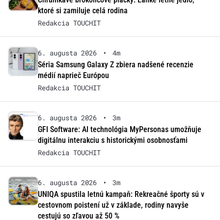
ktoré si zamiluje celá rodina
Redakcia TOUCHIT
6. augusta 2026
•
4m
Séria Samsung Galaxy Z zbiera nadšené recenzie
médií naprieč Európou
Redakcia TOUCHIT
6. augusta 2026
•
3m
GFI Software: AI technológia MyPersonas umožňuje
digitálnu interakciu s historickými osobnosťami
Redakcia TOUCHIT
6. augusta 2026
•
3m
UNIQA spustila letnú kampaň: Rekreačné športy sú v
cestovnom poistení už v základe, rodiny navyše
cestujú so zľavou až 50 %