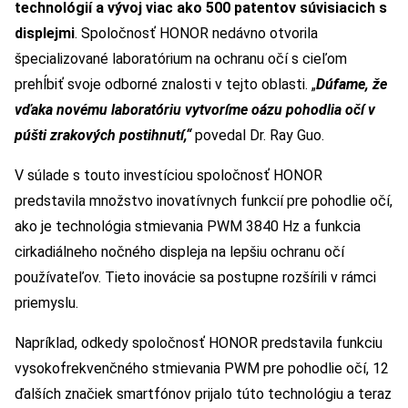
technológií a vývoj viac ako 500 patentov súvisiacich s
displejmi
. Spoločnosť HONOR nedávno otvorila
špecializované laboratórium na ochranu očí s cieľom
prehĺbiť svoje odborné znalosti v tejto oblasti. „
Dúfame, že
vďaka novému laboratóriu vytvoríme oázu pohodlia očí v
púšti zrakových postihnutí,“
povedal Dr. Ray Guo.
V súlade s touto investíciou spoločnosť HONOR
predstavila množstvo inovatívnych funkcií pre pohodlie očí,
ako je technológia stmievania PWM 3840 Hz a funkcia
cirkadiálneho nočného displeja na lepšiu ochranu očí
používateľov. Tieto inovácie sa postupne rozšírili v rámci
priemyslu.
Napríklad, odkedy spoločnosť HONOR predstavila funkciu
vysokofrekvenčného stmievania PWM pre pohodlie očí, 12
ďalších značiek smartfónov prijalo túto technológiu a teraz