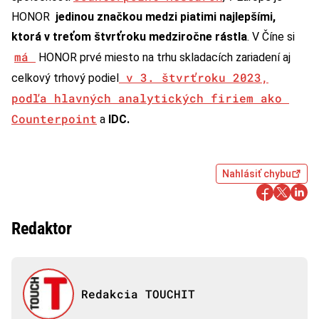
HONOR
jedinou značkou medzi piatimi najlepšími,
ktorá v treťom štvrťroku medziročne rástla
. V Číne si
má
HONOR prvé miesto na trhu skladacích zariadení aj
v 3. štvrťroku 2023,
celkový trhový podiel
podľa hlavných analytických firiem ako
Counterpoint
a
IDC.
Nahlásiť chybu
Redaktor
Redakcia TOUCHIT