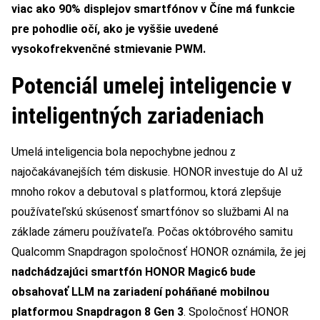
viac ako 90% displejov smartfónov v Číne má funkcie
pre pohodlie očí, ako je vyššie uvedené
vysokofrekvenčné stmievanie PWM.
Potenciál umelej inteligencie v
inteligentných zariadeniach
Umelá inteligencia bola nepochybne jednou z
najočakávanejších tém diskusie. HONOR investuje do AI už
mnoho rokov a debutoval s platformou, ktorá zlepšuje
používateľskú skúsenosť smartfónov so službami AI na
základe zámeru používateľa. Počas októbrového samitu
Qualcomm Snapdragon spoločnosť HONOR oznámila, že jej
nadchádzajúci smartfón HONOR Magic6 bude
obsahovať LLM na zariadení poháňané mobilnou
platformou Snapdragon 8 Gen 3
. Spoločnosť HONOR