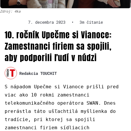
Zdroj: 4ka
7. decembra 2023
•
3m čítanie
10. ročník Upečme si Vianoce:
Zamestnanci firiem sa spojili,
aby podporili ľudí v núdzi
Redakcia TOUCHIT
S nápadom Upečme si Vianoce prišli pred
viac ako 10 rokmi zamestnanci
telekomunikačného operátora SWAN. Dnes
prerástla táto ušľachtilá myšlienka do
tradície, pri ktorej sa spojili
zamestnanci firiem sídliacich