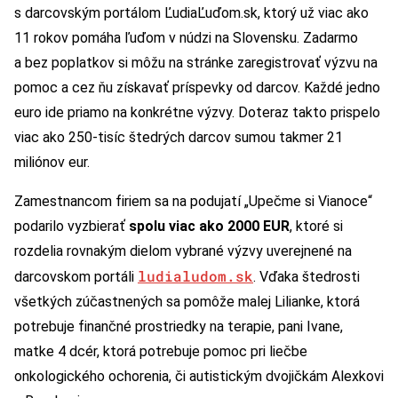
s darcovským portálom ĽudiaĽuďom.sk, ktorý už viac ako
11 rokov pomáha ľuďom v núdzi na Slovensku. Zadarmo
a bez poplatkov si môžu na stránke zaregistrovať výzvu na
pomoc a cez ňu získavať príspevky od darcov. Každé jedno
euro ide priamo na konkrétne výzvy. Doteraz takto prispelo
viac ako 250-tisíc štedrých darcov sumou takmer 21
miliónov eur.
Zamestnancom firiem sa na podujatí „Upečme si Vianoce“
podarilo vyzbierať
spolu viac ako 2000 EUR
, ktoré si
rozdelia rovnakým dielom vybrané výzvy uverejnené na
ludialudom.sk
darcovskom portáli
. Vďaka štedrosti
všetkých zúčastnených sa pomôže malej Lilianke, ktorá
potrebuje finančné prostriedky na terapie, pani Ivane,
matke 4 dcér, ktorá potrebuje pomoc pri liečbe
onkologického ochorenia, či autistickým dvojičkám Alexkovi