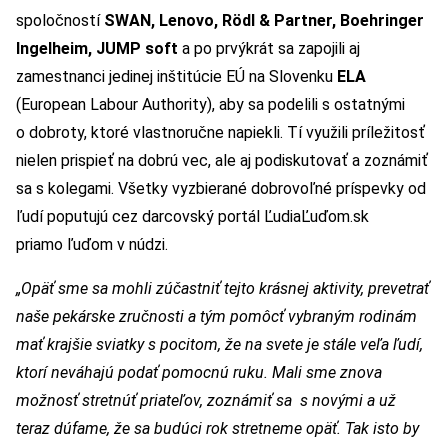
spoločností
SWAN, Lenovo, Rödl & Partner, Boehringer
Ingelheim, JUMP soft
a po prvýkrát sa zapojili aj
zamestnanci jedinej inštitúcie EÚ na Slovenku
ELA
(European Labour Authority), aby sa podelili s ostatnými
o dobroty, ktoré vlastnoručne napiekli. Tí využili príležitosť
nielen prispieť na dobrú vec, ale aj podiskutovať a zoznámiť
sa s kolegami. Všetky vyzbierané dobrovoľné príspevky od
ľudí poputujú cez darcovský portál ĽudiaĽuďom.sk
priamo ľuďom v núdzi.
„Opäť sme sa mohli zúčastniť tejto krásnej aktivity, prevetrať
naše pekárske zručnosti a tým pomôcť vybraným rodinám
mať krajšie sviatky s pocitom, že na svete je stále veľa ľudí,
ktorí neváhajú podať pomocnú ruku. Mali sme znova
možnosť stretnúť priateľov, zoznámiť sa s novými a už
teraz dúfame, že sa budúci rok stretneme opäť. Tak isto by