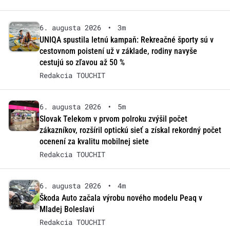
6. augusta 2026
•
3m
UNIQA spustila letnú kampaň: Rekreačné športy sú v
cestovnom poistení už v základe, rodiny navyše
cestujú so zľavou až 50 %
Redakcia TOUCHIT
6. augusta 2026
•
5m
Slovak Telekom v prvom polroku zvýšil počet
zákazníkov, rozšíril optickú sieť a získal rekordný počet
ocenení za kvalitu mobilnej siete
Redakcia TOUCHIT
6. augusta 2026
•
4m
Škoda Auto začala výrobu nového modelu Peaq v
Mladej Boleslavi
Redakcia TOUCHIT