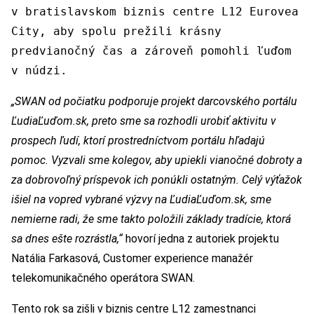
v bratislavskom biznis centre L12 Eurovea
City, aby spolu prežili krásny
predvianočný čas a zároveň pomohli ľuďom
v núdzi.
„SWAN od počiatku podporuje projekt darcovského portálu
ĽudiaĽuďom.sk, preto sme sa rozhodli urobiť aktivitu v
prospech ľudí, ktorí prostredníctvom portálu hľadajú
pomoc. Vyzvali sme kolegov, aby upiekli vianočné dobroty a
za dobrovoľný príspevok ich ponúkli ostatným. Celý výťažok
išiel na vopred vybrané výzvy na ĽudiaĽuďom.sk, sme
nemierne radi, že sme takto položili základy tradície, ktorá
sa dnes ešte rozrástla,“
hovorí jedna z autoriek projektu
Natália Farkasová, Customer experience manažér
telekomunikačného operátora SWAN.
Tento rok sa zišli v biznis centre L12 zamestnanci