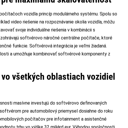
počítačoch vozidla princíp modulárneho systému. Spolu so
klad video riešenie na rozpoznávanie okolia vozidla, môžu
vovať svoje individuálne riešenia v kombinácii s
zohrávajú softvérovo náročné centrálne počítače, ktoré
čné funkcie. Softvérová integrácia je veľmi žiadaná.
alosti a umožňuje kombinovať softvérové komponenty z
vo všetkých oblastiach vozidiel
asnosti masívne investujú do softvérovo definovaných
 softvérom pre automobilový priemysel dosiahne do roku
utomobilových počítačov pre infotainment a asistenčné
dnotu trhu vo výške 32 miliárd eur. Výhodou spoločnosti