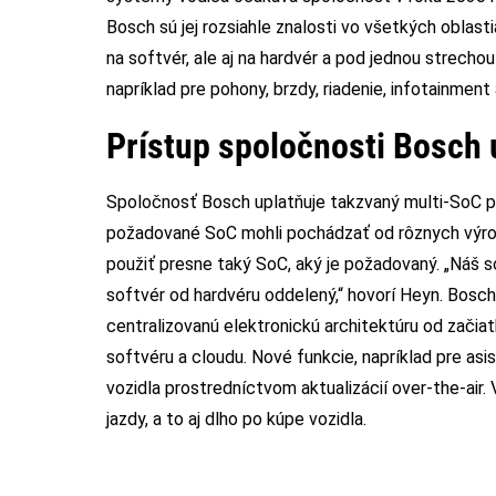
Bosch sú jej rozsiahle znalosti vo všetkých oblast
na softvér, ale aj na hardvér a pod jednou strech
napríklad pre pohony, brzdy, riadenie, infotainment
Prístup spoločnosti Bosch 
Spoločnosť Bosch uplatňuje takzvaný multi-SoC pr
požadované SoC mohli pochádzať od rôznych výrob
použiť presne taký SoC, aký je požadovaný. „Náš 
softvér od hardvéru oddelený,“ hovorí Heyn. Bosch
centralizovanú elektronickú architektúru od začiat
softvéru a cloudu. Nové funkcie, napríklad pre as
vozidla prostredníctvom aktualizácií over-the-air. 
jazdy, a to aj dlho po kúpe vozidla.