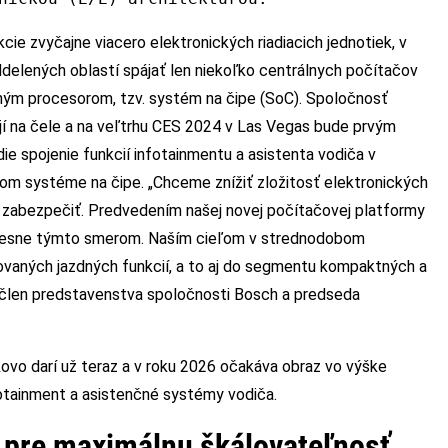
cie zvyčajne viacero elektronických riadiacich jednotiek, v
elených oblastí spájať len niekoľko centrálnych počítačov
ným procesorom, tzv. systém na čipe (SoC). Spoločnosť
tojí na čele a na veľtrhu CES 2024 v Las Vegas bude prvým
e spojenie funkcií infotainmentu a asistenta vodiča v
om systéme na čipe. „Chceme znížiť zložitosť elektronických
 zabezpečiť. Predvedením našej novej počítačovej platformy
 presne týmto smerom. Naším cieľom v strednodobom
zovaných jazdných funkcií, a to aj do segmentu kompaktných a
n, člen predstavenstva spoločnosti Bosch a predseda
ovo darí už teraz a v roku 2026 očakáva obraz vo výške
nfotainment a asistenčné systémy vodiča.
 pre maximálnu škálovateľnosť