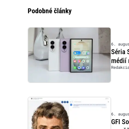
Podobné články
6. augu
Séria 
médií 
Redakci
6. augu
GFI So