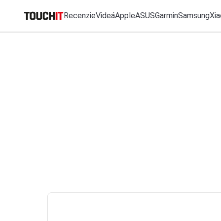
Recenzie
Videá
Apple
ASUS
Garmin
Samsung
Xia
MO
Katalóg zariadení
Všetko
Recenzie
Videá
Tipy, triky, návody
T
Porovnať zariadenia
VÝSLEDKY VYHĽ
Tlačové správy
Predplatné časopisu