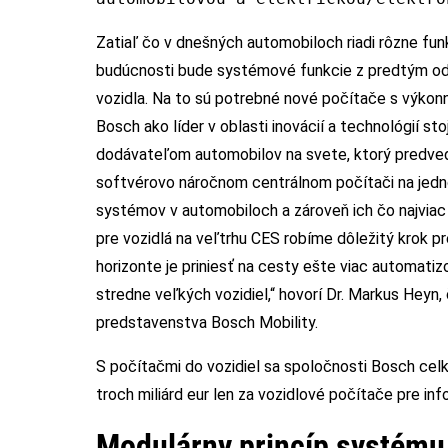
Zatiaľ čo v dnešných automobiloch riadi rôzne funk
budúcnosti bude systémové funkcie z predtým odd
vozidla. Na to sú potrebné nové počítače s výkon
Bosch ako líder v oblasti inovácií a technológií s
dodávateľom automobilov na svete, ktorý predvedi
softvérovo náročnom centrálnom počítači na jedn
systémov v automobiloch a zároveň ich čo najviac
pre vozidlá na veľtrhu CES robíme dôležitý krok
horizonte je priniesť na cesty ešte viac automati
stredne veľkých vozidiel,“ hovorí Dr. Markus Hey
predstavenstva Bosch Mobility.
S počítačmi do vozidiel sa spoločnosti Bosch celk
troch miliárd eur len za vozidlové počítače pre i
Modulárny princíp systému