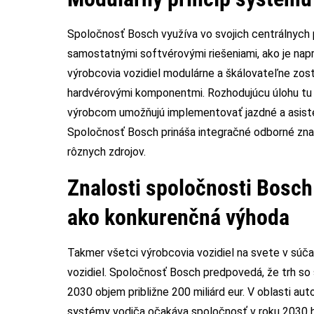
Spoločnosť Bosch využíva vo svojich centrálnych 
samostatnými softvérovými riešeniami, ako je naprí
výrobcovia vozidiel modulárne a škálovateľne zosta
hardvérovými komponentmi. Rozhodujúcu úlohu tu 
výrobcom umožňujú implementovať jazdné a asisten
Spoločnosť Bosch prináša integračné odborné zn
rôznych zdrojov.
Znalosti spoločnosti Bosch 
ako konkurenčná výhoda
Takmer všetci výrobcovia vozidiel na svete v súč
vozidiel. Spoločnosť Bosch predpovedá, že trh so
2030 objem približne 200 miliárd eur. V oblasti a
systémy vodiča očakáva spoločnosť v roku 2030 ho