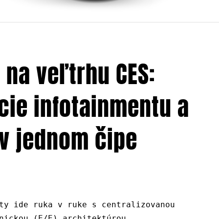
 na veľtrhu CES:
cie infotainmentu a
 v jednom čipe
ty ide ruka v ruke s centralizovanou
nickou (E/E) architektúrou.