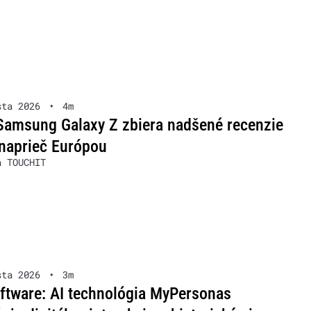
sta 2026
•
4m
Samsung Galaxy Z zbiera nadšené recenzie
naprieč Európou
a TOUCHIT
sta 2026
•
3m
ftware: AI technológia MyPersonas