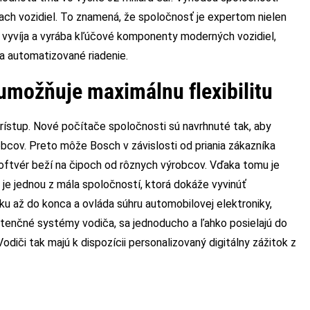
iach vozidiel. To znamená, že spoločnosť je expertom nielen
ou vyvíja a vyrába kľúčové komponenty moderných vozidiel,
 a automatizované riadenie.
umožňuje maximálnu flexibilitu
ístup. Nové počítače spoločnosti sú navrhnuté tak, aby
cov. Preto môže Bosch v závislosti od priania zákazníka
softvér beží na čipoch od rôznych výrobcov. Vďaka tomu je
 je jednou z mála spoločností, ktorá dokáže vyvinúť
ku až do konca a ovláda súhru automobilovej elektroniky,
istenčné systémy vodiča, sa jednoducho a ľahko posielajú do
Vodiči tak majú k dispozícii personalizovaný digitálny zážitok z