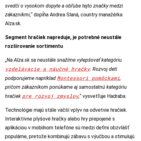
svedčí o vysokom dopyte a obľube tejto značky medzi
zákazníkmi,“
dopĺňa Andrea Slaná, country manažérka
Alza.sk.
Segment hračiek napreduje, je potrebné neustále
rozširovanie sortimentu
„Na Alza.sk sa neustále snažíme vylepšovať kategóriu
vzdelávacie a náučné hračky
. Rozvoj detí
Montessori pomôckami
podporujeme napríklad
,
pričom zákazníkom ponúkame aj samostatnú kategóriu
pre rozvoj zmyslov
hračiek
,“
vysvetľuje Hadraba.
Technológie majú stále väčší vplyv na odvetvie hračiek.
Interaktívne plyšové hračky alebo hry prepojené s
aplikáciou v mobilnom telefóne sú medzi deťmi obzvlášť
populárne, pretože kombinujú zábavu s výučbou a stimulujú