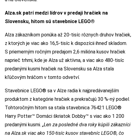
Alza.sk patrí medzi lídrov v predaji hračiek na
Slovensku, hitom sú stavebnice LEGO®
Alza zákazníkom ponúka až 20-tisíc rôznych druhov hračiek,
z ktorých je viac ako 16,5-tisíc k dispozícii ihneď skladom.
S priemerným ročným predajom 2,6 milióna kusov hračiek
naprieč trhmi, kde je Alza už aktívna, a viac ako 480-tisíc
predanými kusmi hračiek na Slovensku sa Alza stala
kľúčovým hráčom v tomto odvetví.
Stavebnice LEGO® sa v Alze radia k najpredávanejším
produktom z kategórie hračiek a prekračujú 30 %-ný podiel.
Tohtoročným hitom sa stala stavebnica 76421 LEGO®
Harry Potter™ Domáci škriatok Dobby™ s viac ako 1 200
predanými kusmi.
„Len za posledné dva roky kúpili zákazníci
na Alza.sk viac ako 150-tisíc kusov stavebníc LEGO®, čo