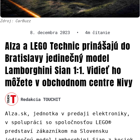
Zdroj: CarBuzz
8. decembra 2023
•
4m čítanie
Alza a LEGO Technic prinášajú do
Bratislavy jedinečný model
Lamborghini Sian 1:1. Vidieť ho
môžete v obchodnom centre Nivy
Redakcia TOUCHIT
Alza.sk, jednotka v predaji elektroniky,
v spolupráci so spoločnosťou LEGO®
predstaví zákazníkom na Slovensku
jedinečný model Lamborghini Sian z kociek