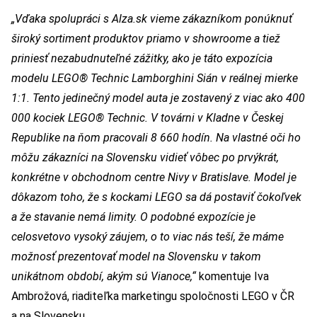
„Vďaka spolupráci s Alza.sk vieme zákazníkom ponúknuť
široký sortiment produktov priamo v showroome a tiež
priniesť nezabudnuteľné zážitky, ako je táto expozícia
modelu LEGO® Technic Lamborghini Sián v reálnej mierke
1:1. Tento jedinečný model auta je zostavený z viac ako 400
000 kociek LEGO® Technic. V továrni v Kladne v Českej
Republike na ňom pracovali 8 660 hodín. Na vlastné oči ho
môžu zákazníci na Slovensku vidieť vôbec po prvýkrát
,
konkrétne v obchodnom centre Nivy v Bratislave
. Model je
dôkazom toho, že s kockami LEGO sa dá postaviť čokoľvek
a že stavanie nemá limity. O podobné expozície je
celosvetovo vysoký záujem, o to viac nás teší, že máme
možnosť prezentovať model na Slovensku v takom
unikátnom období, akým sú Vianoce,“
komentuje Iva
Ambrožová, riaditeľka marketingu spoločnosti LEGO v ČR
a na Slovensku.