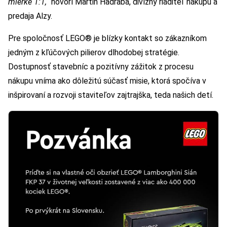
mierke 1:1,“
hovorí Martin Hadraba, divízny riaditeľ nákupu a
predaja Alzy.
Pre spoločnosť LEGO® je blízky kontakt so zákazníkom
jedným z kľúčových pilierov dlhodobej stratégie.
Dostupnosť stavebníc a pozitívny zážitok z procesu
nákupu vníma ako dôležitú súčasť misie, ktorá spočíva v
inšpirovaní a rozvoji staviteľov zajtrajška, teda našich detí.