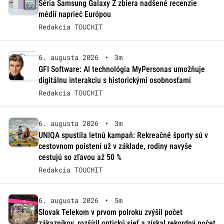
Séria Samsung Galaxy Z zbiera nadšené recenzie
médií naprieč Európou
Redakcia TOUCHIT
6. augusta 2026
•
3m
GFI Software: AI technológia MyPersonas umožňuje
digitálnu interakciu s historickými osobnosťami
Redakcia TOUCHIT
6. augusta 2026
•
3m
UNIQA spustila letnú kampaň: Rekreačné športy sú v
cestovnom poistení už v základe, rodiny navyše
cestujú so zľavou až 50 %
Redakcia TOUCHIT
6. augusta 2026
•
5m
Slovak Telekom v prvom polroku zvýšil počet
zákazníkov, rozšíril optickú sieť a získal rekordný počet