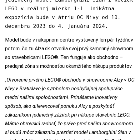
LEGO v reálnej mierke 1:1. Unikátna
expozícia bude v átriu OC Nivy od 10.
decembra 2023 do 4. januára 2024.
Model bude v nákupnom centre vystavený len pár týždňov
potom, čo tu Alza.sk otvorila svoj prvý kamenný showroom
so stavebnicami LEGO®. Ten funguje ako obchodno –
predajná zóna s možnosťou okamžitého nákupu produktov.
„Otvorenie prvého LEGO® obchodu v showroome Alzy v OC
Nivy v Bratislave je symbolom neobyčajnej spolupráce
medzi našimi spoločnosťami. Prinášame inovatívny
spôsob, ako diferencovať ponuku Alzy a poskytnúť
zákazníkom jedinečný zážitok pri nákupe stavebníc LEGO.
Máme obrovskú radosť, že práve pred našim showroomom
si budú môcť zákazníci prezrieť model Lamborghini Sian v