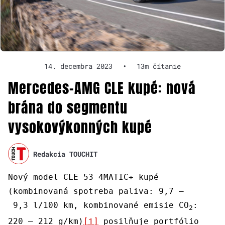
14. decembra 2023
•
13m čítanie
Mercedes-AMG CLE kupé: nová
brána do segmentu
vysokovýkonných kupé
Redakcia TOUCHIT
Nový model CLE 53 4MATIC+ kupé
(kombinovaná spotreba paliva: 9,7 –
9,3 l/100 km, kombinované emisie CO
:
2
[1]
220 – 212 g/km)
posilňuje portfólio