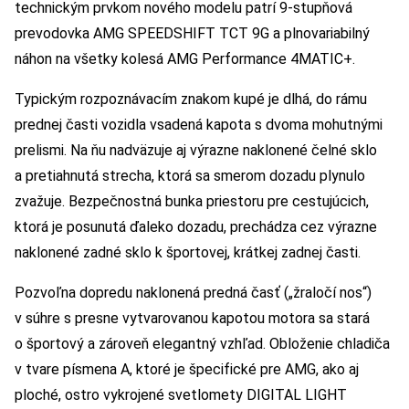
technickým prvkom nového modelu patrí 9-stupňová
prevodovka AMG SPEEDSHIFT TCT 9G a plnovariabilný
náhon na všetky kolesá AMG Performance 4MATIC+.
Typickým rozpoznávacím znakom kupé je dlhá, do rámu
prednej časti vozidla vsadená kapota s dvoma mohutnými
prelismi. Na ňu nadväzuje aj výrazne naklonené čelné sklo
a pretiahnutá strecha, ktorá sa smerom dozadu plynulo
zvažuje. Bezpečnostná bunka priestoru pre cestujúcich,
ktorá je posunutá ďaleko dozadu, prechádza cez výrazne
naklonené zadné sklo k športovej, krátkej zadnej časti.
Pozvoľna dopredu naklonená predná časť („žraločí nos“)
v súhre s presne vytvarovanou kapotou motora sa stará
o športový a zároveň elegantný vzhľad. Obloženie chladiča
v tvare písmena A, ktoré je špecifické pre AMG, ako aj
ploché, ostro vykrojené svetlomety DIGITAL LIGHT