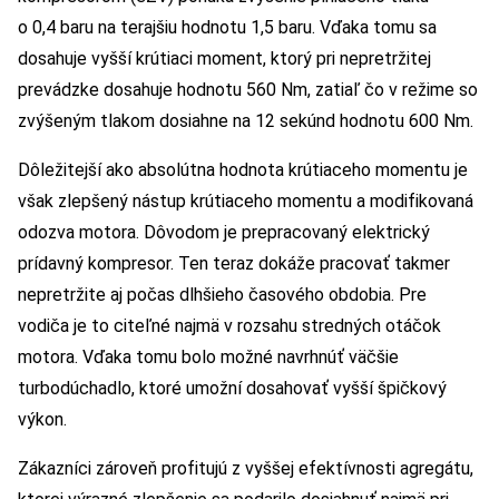
o 0,4 baru na terajšiu hodnotu 1,5 baru. Vďaka tomu sa
dosahuje vyšší krútiaci moment, ktorý pri nepretržitej
prevádzke dosahuje hodnotu 560 Nm, zatiaľ čo v režime so
zvýšeným tlakom dosiahne na 12 sekúnd hodnotu 600 Nm.
Dôležitejší ako absolútna hodnota krútiaceho momentu je
však zlepšený nástup krútiaceho momentu a modifikovaná
odozva motora. Dôvodom je prepracovaný elektrický
prídavný kompresor. Ten teraz dokáže pracovať takmer
nepretržite aj počas dlhšieho časového obdobia. Pre
vodiča je to citeľné najmä v rozsahu stredných otáčok
motora. Vďaka tomu bolo možné navrhnúť väčšie
turbodúchadlo, ktoré umožní dosahovať vyšší špičkový
výkon.
Zákazníci zároveň profitujú z vyššej efektívnosti agregátu,