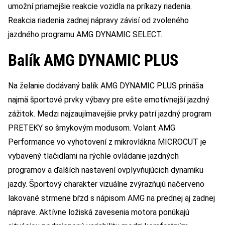
umožní priamejšie reakcie vozidla na príkazy riadenia.
Reakcia riadenia zadnej nápravy závisí od zvoleného
jazdného programu AMG DYNAMIC SELECT.
Balík AMG DYNAMIC PLUS
Na želanie dodávaný balík AMG DYNAMIC PLUS prináša
najmä športové prvky výbavy pre ešte emotívnejší jazdný
zážitok. Medzi najzaujímavejšie prvky patrí jazdný program
PRETEKY so šmykovým modusom. Volant AMG
Performance vo vyhotovení z mikrovlákna MICROCUT je
vybavený tlačidlami na rýchle ovládanie jazdných
programov a ďalších nastavení ovplyvňujúcich dynamiku
jazdy. Športový charakter vizuálne zvýrazňujú načerveno
lakované strmene bŕzd s nápisom AMG na prednej aj zadnej
náprave. Aktívne ložiská zavesenia motora ponúkajú