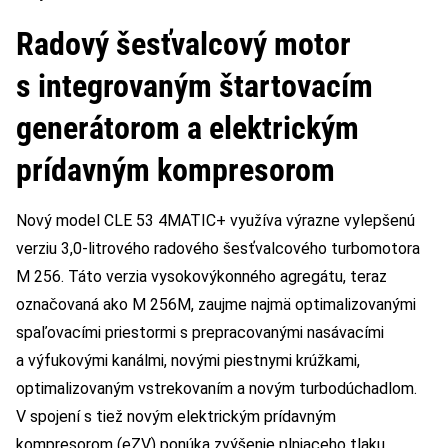
Radový šesťvalcový motor
s integrovaným štartovacím
generátorom a elektrickým
prídavným kompresorom
Nový model CLE 53 4MATIC+ využíva výrazne vylepšenú
verziu 3,0-litrového radového šesťvalcového turbomotora
M 256. Táto verzia vysokovýkonného agregátu, teraz
označovaná ako M 256M, zaujme najmä optimalizovanými
spaľovacími priestormi s prepracovanými nasávacími
a výfukovými kanálmi, novými piestnymi krúžkami,
optimalizovaným vstrekovaním a novým turbodúchadlom.
V spojení s tiež novým elektrickým prídavným
kompresorom (eZV) ponúka zvýšenie plniaceho tlaku