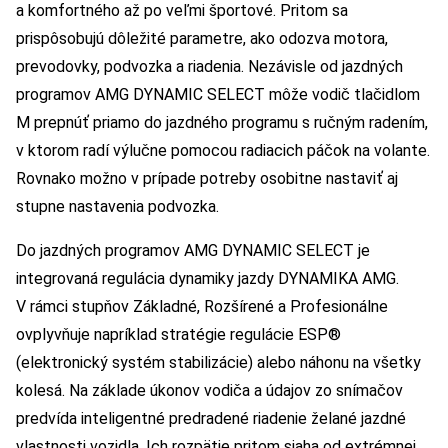
a komfortného až po veľmi športové. Pritom sa
prispôsobujú dôležité parametre, ako odozva motora,
prevodovky, podvozka a riadenia. Nezávisle od jazdných
programov AMG DYNAMIC SELECT môže vodič tlačidlom
M prepnúť priamo do jazdného programu s ručným radením,
v ktorom radí výlučne pomocou radiacich páčok na volante.
Rovnako možno v prípade potreby osobitne nastaviť aj
stupne nastavenia podvozka.
Do jazdných programov AMG DYNAMIC SELECT je
integrovaná regulácia dynamiky jazdy DYNAMIKA AMG.
V rámci stupňov Základné, Rozšírené a Profesionálne
ovplyvňuje napríklad stratégie regulácie ESP®
(elektronický systém stabilizácie) alebo náhonu na všetky
kolesá. Na základe úkonov vodiča a údajov zo snímačov
predvída inteligentné predradené riadenie želané jazdné
vlastnosti vozidla. Ich rozpätie pritom siaha od extrémnej