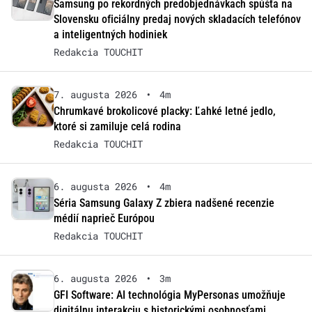
Samsung po rekordných predobjednávkach spúšťa na
Slovensku oficiálny predaj nových skladacích telefónov
a inteligentných hodiniek
Redakcia TOUCHIT
7. augusta 2026
•
4m
Chrumkavé brokolicové placky: Ľahké letné jedlo,
ktoré si zamiluje celá rodina
Redakcia TOUCHIT
6. augusta 2026
•
4m
Séria Samsung Galaxy Z zbiera nadšené recenzie
médií naprieč Európou
Redakcia TOUCHIT
6. augusta 2026
•
3m
GFI Software: AI technológia MyPersonas umožňuje
digitálnu interakciu s historickými osobnosťami