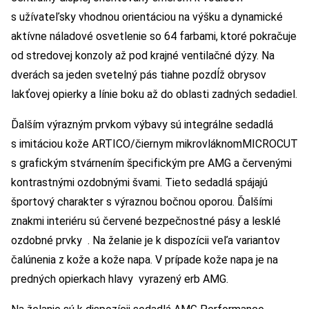
s užívateľsky vhodnou orientáciou na výšku a dynamické
aktívne náladové osvetlenie so 64 farbami, ktoré pokračuje
od stredovej konzoly až pod krajné ventilačné dýzy. Na
dverách sa jeden svetelný pás tiahne pozdĺž obrysov
lakťovej opierky a línie boku až do oblasti zadných sedadiel.
Ďalším výrazným prvkom výbavy sú integrálne sedadlá
s imitáciou kože ARTICO/čiernym mikrovláknomMICROCUT
s grafickým stvárnením špecifickým pre AMG a červenými
kontrastnými ozdobnými švami. Tieto sedadlá spájajú
športový charakter s výraznou bočnou oporou. Ďalšími
znakmi interiéru sú červené bezpečnostné pásy a lesklé
ozdobné prvky . Na želanie je k dispozícii veľa variantov
čalúnenia z kože a kože napa. V prípade kože napa je na
predných opierkach hlavy vyrazený erb AMG.