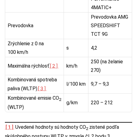
4MATIC+
Prevodovka AMG
Prevodovka
SPEEDSHIFT
TCT 9G
Zrýchlenie z 0 na
s
4,2
100 km/h
250 (na želanie
[2]
Maximálna rýchlosť
km/h
270)
Kombinovaná spotreba
l/100 km
9,7 – 9,3
[3]
paliva (WLTP)
Kombinované emisie CO
2
g/km
220 – 212
(WLTP)
[1]
Uvedené hodnoty sú hodnoty CO
zistené podľa
2
skúšobného postupu WLTP v zmysle čl. 2 bodu 3