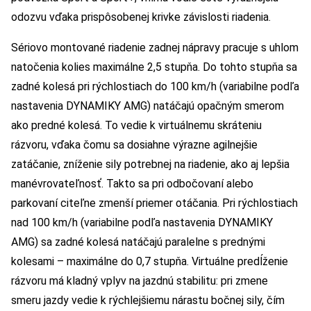
odozvu vďaka prispôsobenej krivke závislosti riadenia.
Sériovo montované riadenie zadnej nápravy pracuje s uhlom
natočenia kolies maximálne 2,5 stupňa. Do tohto stupňa sa
zadné kolesá pri rýchlostiach do 100 km/h (variabilne podľa
nastavenia DYNAMIKY AMG) natáčajú opačným smerom
ako predné kolesá. To vedie k virtuálnemu skráteniu
rázvoru, vďaka čomu sa dosiahne výrazne agilnejšie
zatáčanie, zníženie sily potrebnej na riadenie, ako aj lepšia
manévrovateľnosť. Takto sa pri odbočovaní alebo
parkovaní citeľne zmenší priemer otáčania. Pri rýchlostiach
nad 100 km/h (variabilne podľa nastavenia DYNAMIKY
AMG) sa zadné kolesá natáčajú paralelne s prednými
kolesami – maximálne do 0,7 stupňa. Virtuálne predĺženie
rázvoru má kladný vplyv na jazdnú stabilitu: pri zmene
smeru jazdy vedie k rýchlejšiemu nárastu bočnej sily, čím