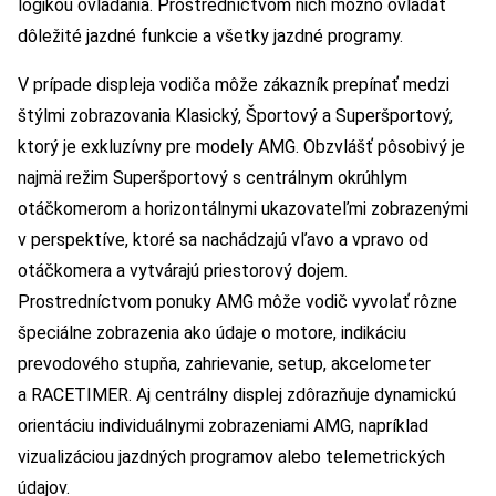
logikou ovládania. Prostredníctvom nich možno ovládať
dôležité jazdné funkcie a všetky jazdné programy.
V prípade displeja vodiča môže zákazník prepínať medzi
štýlmi zobrazovania Klasický, Športový a Superšportový,
ktorý je exkluzívny pre modely AMG. Obzvlášť pôsobivý je
najmä režim Superšportový s centrálnym okrúhlym
otáčkomerom a horizontálnymi ukazovateľmi zobrazenými
v perspektíve, ktoré sa nachádzajú vľavo a vpravo od
otáčkomera a vytvárajú priestorový dojem.
Prostredníctvom ponuky AMG môže vodič vyvolať rôzne
špeciálne zobrazenia ako údaje o motore, indikáciu
prevodového stupňa, zahrievanie, setup, akcelometer
a RACETIMER. Aj centrálny displej zdôrazňuje dynamickú
orientáciu individuálnymi zobrazeniami AMG, napríklad
vizualizáciou jazdných programov alebo telemetrických
údajov.