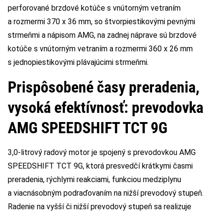
perforované brzdové kotúče s vnútorným vetraním
a rozmermi 370 x 36 mm, so štvorpiestikovými pevnými
strmeňmi a nápisom AMG, na zadnej náprave sú brzdové
kotúče s vnútorným vetraním a rozmermi 360 x 26 mm
s jednopiestikovými plávajúcimi strmeňmi.
Prispôsobené časy preradenia,
vysoká efektívnosť: prevodovka
AMG SPEEDSHIFT TCT 9G
3,0-litrový radový motor je spojený s prevodovkou AMG
SPEEDSHIFT TCT 9G, ktorá presvedčí krátkymi časmi
preradenia, rýchlymi reakciami, funkciou medziplynu
a viacnásobným podraďovaním na nižší prevodový stupeň.
Radenie na vyšší či nižší prevodový stupeň sa realizuje