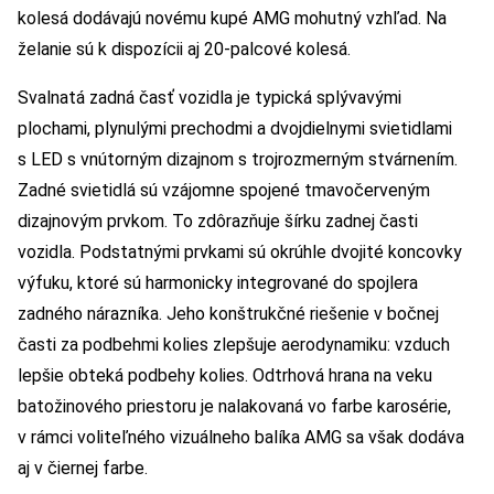
kolesá dodávajú novému kupé AMG mohutný vzhľad. Na
želanie sú k dispozícii aj 20-palcové kolesá.
Svalnatá zadná časť vozidla je typická splývavými
plochami, plynulými prechodmi a dvojdielnymi svietidlami
s LED s vnútorným dizajnom s trojrozmerným stvárnením.
Zadné svietidlá sú vzájomne spojené tmavočerveným
dizajnovým prvkom. To zdôrazňuje šírku zadnej časti
vozidla. Podstatnými prvkami sú okrúhle dvojité koncovky
výfuku, ktoré sú harmonicky integrované do spojlera
zadného nárazníka. Jeho konštrukčné riešenie v bočnej
časti za podbehmi kolies zlepšuje aerodynamiku: vzduch
lepšie obteká podbehy kolies. Odtrhová hrana na veku
batožinového priestoru je nalakovaná vo farbe karosérie,
v rámci voliteľného vizuálneho balíka AMG sa však dodáva
aj v čiernej farbe.