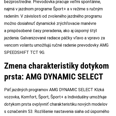
bezprostredne. Prevodovka pracuje veľmi spontánne,
najmä v jazdnom programe Šport+ a v režime s ručným
radením. V závislosti od zvoleného jazdného programu
možno dosiahnuť dynamické zrýchľovacie manévre
a prispôsobené časy preradenia, ako aj úsporný štýl
jazdenia. Galvanizované radiace páčky vľavo a vpravo za
vencom volantu umožňujú ručné radenie prevodovky AMG
SPEEDSHIFT TCT 9G.
Zmena charakteristiky dotykom
prsta: AMG DYNAMIC SELECT
Päť jazdných programov AMG DYNAMIC SELECT Klzká
vozovka, Komfort, Šport, Šport+ a Individuálny umožňuje
dotykom prsta ovplyvniť charakteristiku nových modelov
s označením 53. Rozlíšenie nastavenia siaha od úsporného