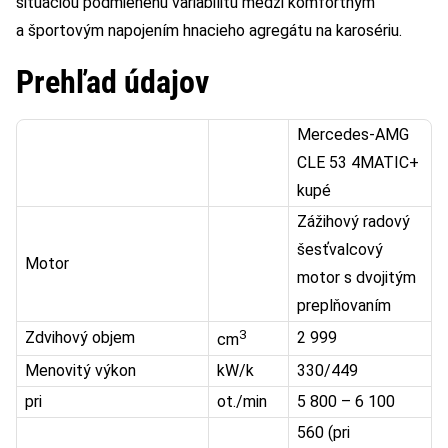
situáciou podmienenú variabilitu medzi komfortným
a športovým napojením hnacieho agregátu na karosériu.
Prehľad údajov
Mercedes-AMG
CLE 53 4MATIC+
kupé
Zážihový radový
šesťvalcový
Motor
motor s dvojitým
preplňovaním
3
Zdvihový objem
2 999
cm
Menovitý výkon
kW/k
330/449
pri
ot./min
5 800 – 6 100
560 (pri