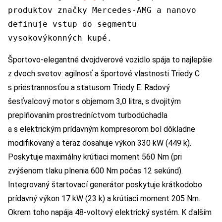
produktov značky Mercedes-AMG a nanovo
definuje vstup do segmentu
vysokovýkonných kupé.
Športovo-elegantné dvojdverové vozidlo spája to najlepšie
z dvoch svetov: agilnosť a športové vlastnosti Triedy C
s priestrannosťou a statusom Triedy E. Radový
šesťvalcový motor s objemom 3,0 litra, s dvojitým
preplňovaním prostredníctvom turbodúchadla
a s elektrickým prídavným kompresorom bol dôkladne
modifikovaný a teraz dosahuje výkon 330 kW (449 k).
Poskytuje maximálny krútiaci moment 560 Nm (pri
zvýšenom tlaku plnenia 600 Nm počas 12 sekúnd).
Integrovaný štartovací generátor poskytuje krátkodobo
prídavný výkon 17 kW (23 k) a krútiaci moment 205 Nm.
Okrem toho napája 48-voltový elektrický systém. K ďalším