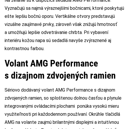
Na želanie sú k dispozícii sedadlá AMG Performance.
Vyznačujú sa najmä výraznejšími bočnicami, ktoré poskytujú
ešte lepšiu bočnú oporu. Vertikálne otvory predstavujú
vizuálne zaujímavé prvky, zároveň však znižujú hmotnosť
a umožňujú lepšie odvetrávanie chrbta. Pri vybavení
interiéru kožou napa sú sedadlá navyše zvýraznené aj
kontrastnou farbou.
Volant AMG Performance
s dizajnom zdvojených ramien
Sériovo dodávaný volant AMG Performance s dizajnom
zdvojených ramien, so sploštenou dolnou časťou a plynule
integrovanými ovládacími plochami ponúka vysokú mieru
využiteľnosti pri každodennom používaní. Okrúhle tlačidlá
AMG na volante zaujmú brilantnými displejmi a intuitívnou