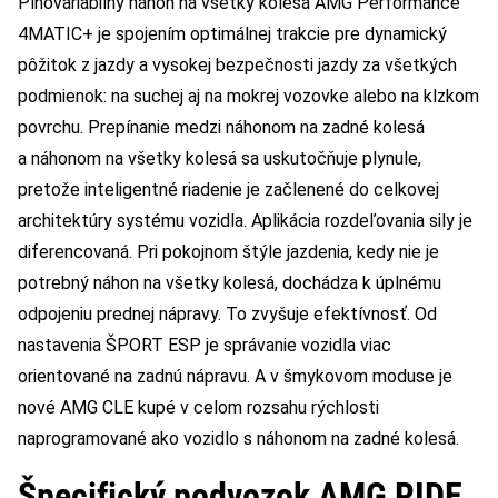
Plnovariabilný náhon na všetky kolesá AMG Performance
4MATIC+ je spojením optimálnej trakcie pre dynamický
pôžitok z jazdy a vysokej bezpečnosti jazdy za všetkých
podmienok: na suchej aj na mokrej vozovke alebo na klzkom
povrchu. Prepínanie medzi náhonom na zadné kolesá
a náhonom na všetky kolesá sa uskutočňuje plynule,
pretože inteligentné riadenie je začlenené do celkovej
architektúry systému vozidla. Aplikácia rozdeľovania sily je
diferencovaná. Pri pokojnom štýle jazdenia, kedy nie je
potrebný náhon na všetky kolesá, dochádza k úplnému
odpojeniu prednej nápravy. To zvyšuje efektívnosť. Od
nastavenia ŠPORT ESP je správanie vozidla viac
orientované na zadnú nápravu. A v šmykovom moduse je
nové AMG CLE kupé v celom rozsahu rýchlosti
naprogramované ako vozidlo s náhonom na zadné kolesá.
Špecifický podvozok AMG RIDE