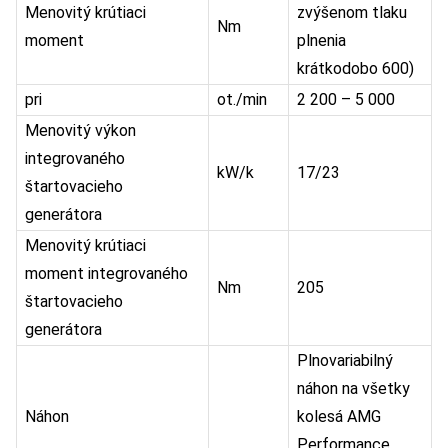
Menovitý krútiaci
zvýšenom tlaku
Nm
moment
plnenia
krátkodobo 600)
pri
ot./min
2 200 – 5 000
Menovitý výkon
integrovaného
kW/k
17/23
štartovacieho
generátora
Menovitý krútiaci
moment integrovaného
Nm
205
štartovacieho
generátora
Plnovariabilný
náhon na všetky
Náhon
kolesá AMG
Performance