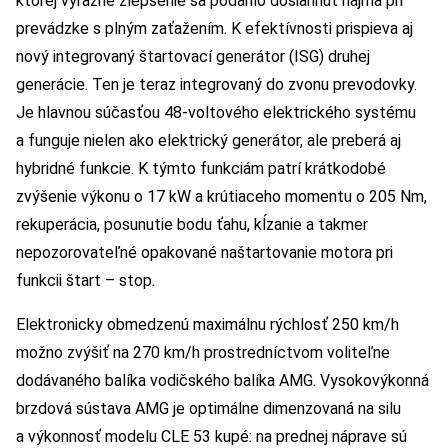
ktorej výrazné zlepšenie sa podarilo dosiahnuť najmä pri
prevádzke s plným zaťažením. K efektívnosti prispieva aj
nový integrovaný štartovací generátor (ISG) druhej
generácie. Ten je teraz integrovaný do zvonu prevodovky.
Je hlavnou súčasťou 48-voltového elektrického systému
a funguje nielen ako elektrický generátor, ale preberá aj
hybridné funkcie. K týmto funkciám patrí krátkodobé
zvýšenie výkonu o 17 kW a krútiaceho momentu o 205 Nm,
rekuperácia, posunutie bodu ťahu, kĺzanie a takmer
nepozorovateľné opakované naštartovanie motora pri
funkcii štart – stop.
Elektronicky obmedzenú maximálnu rýchlosť 250 km/h
možno zvýšiť na 270 km/h prostredníctvom voliteľne
dodávaného balíka vodičského balíka AMG. Vysokovýkonná
brzdová sústava AMG je optimálne dimenzovaná na silu
a výkonnosť modelu CLE 53 kupé: na prednej náprave sú