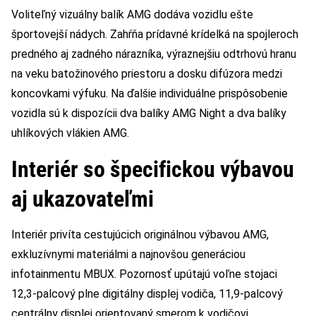
Voliteľný vizuálny balík AMG dodáva vozidlu ešte
športovejší nádych. Zahŕňa prídavné krídelká na spojleroch
predného aj zadného nárazníka, výraznejšiu odtrhovú hranu
na veku batožinového priestoru a dosku difúzora medzi
koncovkami výfuku. Na ďalšie individuálne prispôsobenie
vozidla sú k dispozícii dva balíky AMG Night a dva balíky
uhlíkových vlákien AMG.
Interiér so špecifickou výbavou
aj ukazovateľmi
Interiér privíta cestujúcich originálnou výbavou AMG,
exkluzívnymi materiálmi a najnovšou generáciou
infotainmentu MBUX. Pozornosť upútajú voľne stojaci
12,3-palcový plne digitálny displej vodiča, 11,9-palcový
centrálny displej orientovaný smerom k vodičovi