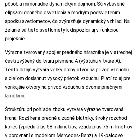
pôsobia mimoriadne dynamickým dojmom. Sú vybavené
elipsami denného osvetlenia a modrým podsvietením
spodku svetlometov, čo zvýrazňuje dynamický vzhľad. Na
želanie sú tieto svetlomety k dispozícii aj s funkciou
projekcie.
Výrazne tvarovaný spojler predného nárazníka je v strednej
časti zvýšený do tvaru písmena A (výstuha v tvare A).
Tento dizajn vytvára veľký dolný otvor na prívod vzduchu
s cieľom dosiahnuť vysoký prietok vzduchu. Platí to aj pre
vonkajšie otvory na prívod vzduchu s dvoma priečnymi
lamelami.
Štruktúru pri pohľade zboku vytvára výrazne tvarovaná
hrana. Rozšírené predné a zadné blatníky, široký rozchod
kolies (vpredu plus 58 milimetrov, vzadu plus 75 milimetrov
v porovnaní s modelom Mercedes-Benz) a 19-palcové