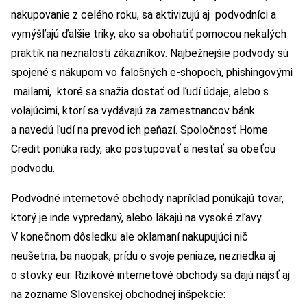
nakupovanie z celého roku, sa aktivizujú aj podvodníci a
vymýšľajú ďalšie triky, ako sa obohatiť pomocou nekalých
praktík na neznalosti zákazníkov. Najbežnejšie podvody sú
spojené s nákupom vo falošných e-shopoch, phishingovými
mailami, ktoré sa snažia dostať od ľudí údaje, alebo s
volajúcimi, ktorí sa vydávajú za zamestnancov bánk
a navedú ľudí na prevod ich peňazí. Spoločnosť Home
Credit ponúka rady, ako postupovať a nestať sa obeťou
podvodu.
Podvodné internetové obchody napríklad ponúkajú tovar,
ktorý je inde vypredaný, alebo lákajú na vysoké zľavy.
V konečnom dôsledku ale oklamaní nakupujúci nič
neušetria, ba naopak, prídu o svoje peniaze, nezriedka aj
o stovky eur. Rizikové internetové obchody sa dajú nájsť aj
na zozname Slovenskej obchodnej inšpekcie: