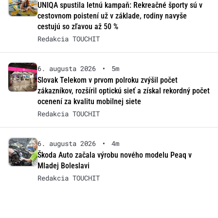
UNIQA spustila letnú kampaň: Rekreačné športy sú v
cestovnom poistení už v základe, rodiny navyše
cestujú so zľavou až 50 %
Redakcia TOUCHIT
6. augusta 2026
•
5m
Slovak Telekom v prvom polroku zvýšil počet
zákazníkov, rozšíril optickú sieť a získal rekordný počet
ocenení za kvalitu mobilnej siete
Redakcia TOUCHIT
6. augusta 2026
•
4m
Škoda Auto začala výrobu nového modelu Peaq v
Mladej Boleslavi
Redakcia TOUCHIT