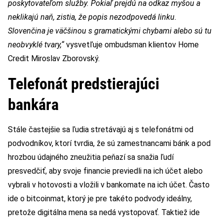
poskytovateľom služby. Pokiaľ prejdú na odkaz myšou a
neklikajú naň, zistia, že popis nezodpovedá linku.
Slovenčina je väčšinou s gramatickými chybami alebo sú tu
neobvyklé tvary,“
vysvetľuje ombudsman klientov Home
Credit Miroslav Zborovský.
Telefonát predstierajúci
bankára
Stále častejšie sa ľudia stretávajú aj s telefonátmi od
podvodníkov, ktorí tvrdia, že sú zamestnancami bánk a pod
hrozbou údajného zneužitia peňazí sa snažia ľudí
presvedčiť, aby svoje financie previedli na ich účet alebo
vybrali v hotovosti a vložili v bankomate na ich účet. Často
ide o bitcoinmat, ktorý je pre takéto podvody ideálny,
pretože digitálna mena sa nedá vystopovať. Taktiež ide