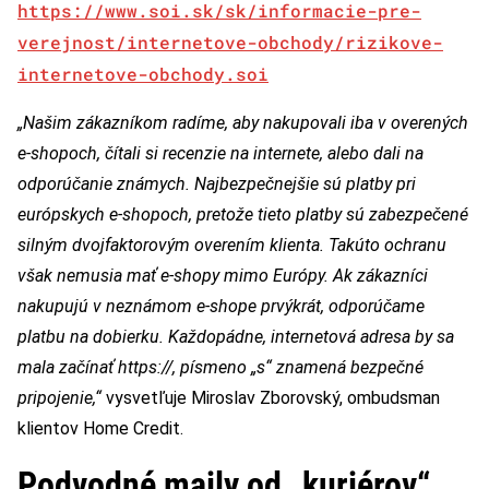
https://www.soi.sk/sk/informacie-pre-
verejnost/internetove-obchody/rizikove-
internetove-obchody.soi
„Našim zákazníkom radíme, aby nakupovali iba v overených
e-shopoch, čítali si recenzie na internete, alebo dali na
odporúčanie známych. Najbezpečnejšie sú platby pri
európskych e-shopoch, pretože tieto platby sú zabezpečené
silným dvojfaktorovým overením klienta. Takúto ochranu
však nemusia mať e-shopy mimo Európy. Ak zákazníci
nakupujú v neznámom e-shope prvýkrát, odporúčame
platbu na dobierku. Každopádne, internetová adresa by sa
mala začínať https://, písmeno „s“ znamená bezpečné
pripojenie,“
vysvetľuje Miroslav Zborovský, ombudsman
klientov Home Credit.
Podvodné maily od „kuriérov“