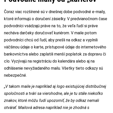
Čoraz viac rozšírené sú v dnešnej dobe podvodné e-maily,
ktoré informujú o doručení zásielky. V predvianočnom čase
podvodníci vsádzajú práve na to, že veľa ľudí si práve
necháva darčeky doručovať kuriérom. V maile potom
podvodníci chcú od ľudí, aby prešli na odkaz a vyplnili
väčšinou údaje o karte, prístupové údaje do internetového
bankovníctva alebo zaplatili menší poplatok za dopravu či
clo. Vyzývajú na registráciu do kalendára alebo aj na
odhlásenie nevyžiadaného mailu. Všetky tieto odkazy sú
nebezpečné.
„V takom maile je napríklad aj logo existujúcej distribučnej
spoločnosti a tvári sa vierohodne, ale je tu stále niekoľko
znakov, ktoré môžu ľudí upozorniť, že by odkaz nemali
otvárať. Mailová adresa napríklad nie je zhodná s