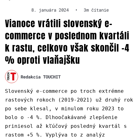
8. januára 2024
•
3m čítanie
Vianoce vrátili slovenský e-
commerce v poslednom kvartáli
k rastu, celkovo však skončil -4
% oproti vlaňajšku
Redakcia TOUCHIT
Slovenský e-commerce po troch extrémne
rastových rokoch (2019-2021) už druhý rok
po sebe klesal, v minulom roku 2023 to
bolo o -4 %. Dlhoočakávané zlepšenie
priniesol až kľúčový posledný kvartál s
rastom +5 %. Vyplýva to z analýz