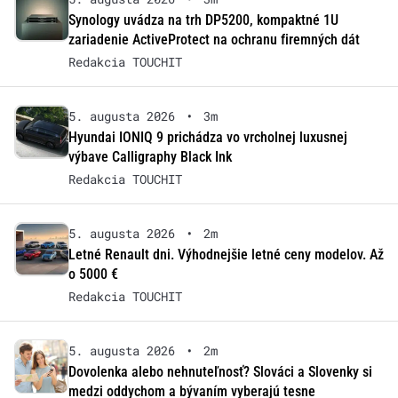
Synology uvádza na trh DP5200, kompaktné 1U
zariadenie ActiveProtect na ochranu firemných dát
Redakcia TOUCHIT
5. augusta 2026
•
3m
Hyundai IONIQ 9 prichádza vo vrcholnej luxusnej
výbave Calligraphy Black Ink
Redakcia TOUCHIT
5. augusta 2026
•
2m
Letné Renault dni. Výhodnejšie letné ceny modelov. Až
o 5000 €
Redakcia TOUCHIT
5. augusta 2026
•
2m
Dovolenka alebo nehnuteľnosť? Slováci a Slovenky si
medzi oddychom a bývaním vyberajú tesne