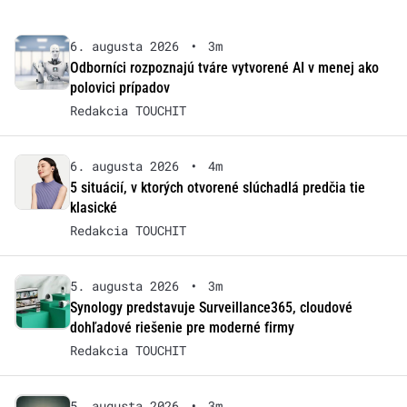
6. augusta 2026
•
3m
Odborníci rozpoznajú tváre vytvorené AI v menej ako
polovici prípadov
Redakcia TOUCHIT
6. augusta 2026
•
4m
5 situácií, v ktorých otvorené slúchadlá predčia tie
klasické
Redakcia TOUCHIT
5. augusta 2026
•
3m
Synology predstavuje Surveillance365, cloudové
dohľadové riešenie pre moderné firmy
Redakcia TOUCHIT
5. augusta 2026
•
3m