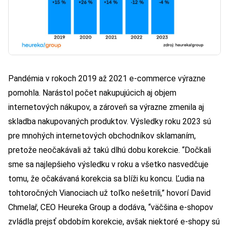
Pandémia v rokoch 2019 až 2021 e-commerce výrazne
pomohla. Narástol počet nakupujúcich aj objem
internetových nákupov, a zároveň sa výrazne zmenila aj
skladba nakupovaných produktov. Výsledky roku 2023 sú
pre mnohých internetových obchodníkov sklamaním,
pretože neočakávali až takú dlhú dobu korekcie. “Dočkali
sme sa najlepšieho výsledku v roku a všetko nasvedčuje
tomu, že očakávaná korekcia sa blíži ku koncu. Ľudia na
tohtoročných Vianociach už toľko nešetrili,” hovorí David
Chmelař, CEO Heureka Group a dodáva, “väčšina e-shopov
zvládla prejsť obdobím korekcie, avšak niektoré e-shopy sú