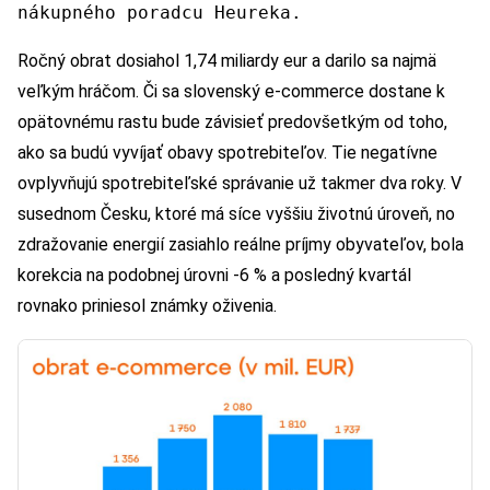
nákupného poradcu Heureka.
Ročný obrat dosiahol 1,74 miliardy eur a darilo sa najmä
veľkým hráčom. Či sa slovenský e-commerce dostane k
opätovnému rastu bude závisieť predovšetkým od toho,
ako sa budú vyvíjať obavy spotrebiteľov. Tie negatívne
ovplyvňujú spotrebiteľské správanie už takmer dva roky. V
susednom Česku, ktoré má síce vyššiu životnú úroveň, no
zdražovanie energií zasiahlo reálne príjmy obyvateľov, bola
korekcia na podobnej úrovni -6 % a posledný kvartál
rovnako priniesol známky oživenia.