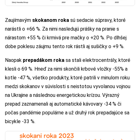
Zaujímavým
skokanom roka
sú sedacie súpravy, ktoré
narástli o +66 %. Za nimi nasledujú prášky na pranie s
nárastom +55 % či krmivá pre mačky o +20 %. Po dlhšej
dobe poklesu záujmu tento rok rástli aj sušičky o +9 %.
Naopak
prepadákom roka
sa stali elektrocentrály, ktoré
klesli o 69 %. Hneď za nimi skončili krbové vložky -55% a
kotle -47 %, všetko produkty, ktoré patrili v minulom roku
medzi skokanov v súvislosti s neistotou vyvolanou vojnou
na Ukrajine a následnou energetickou krízou. Výrazný
prepad zaznamenali aj automatické kávovary -34 % či
počas pandémie populárne a už druhý rok prepadajúce sa
bicykle -33 %.