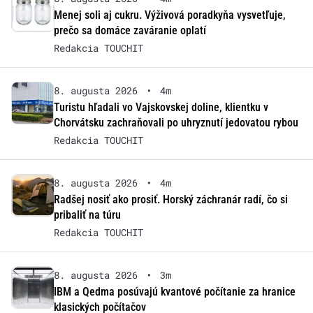
Menej soli aj cukru. Výživová poradkyňa vysvetľuje,
prečo sa domáce zaváranie oplatí
Redakcia TOUCHIT
8. augusta 2026
•
4m
Turistu hľadali vo Vajskovskej doline, klientku v
Chorvátsku zachraňovali po uhryznutí jedovatou rybou
Redakcia TOUCHIT
8. augusta 2026
•
4m
Radšej nosiť ako prosiť. Horský záchranár radí, čo si
pribaliť na túru
Redakcia TOUCHIT
8. augusta 2026
•
3m
IBM a Qedma posúvajú kvantové počítanie za hranice
klasických počítačov