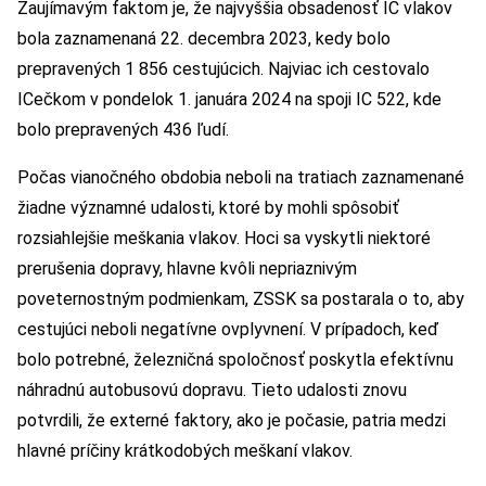
Zaujímavým faktom je, že najvyššia obsadenosť IC vlakov
bola zaznamenaná 22. decembra 2023, kedy bolo
prepravených 1 856 cestujúcich. Najviac ich cestovalo
ICečkom v pondelok 1. januára 2024 na spoji IC 522, kde
bolo prepravených 436 ľudí.
Počas vianočného obdobia neboli na tratiach zaznamenané
žiadne významné udalosti, ktoré by mohli spôsobiť
rozsiahlejšie meškania vlakov. Hoci sa vyskytli niektoré
prerušenia dopravy, hlavne kvôli nepriaznivým
poveternostným podmienkam, ZSSK sa postarala o to, aby
cestujúci neboli negatívne ovplyvnení. V prípadoch, keď
bolo potrebné, železničná spoločnosť poskytla efektívnu
náhradnú autobusovú dopravu. Tieto udalosti znovu
potvrdili, že externé faktory, ako je počasie, patria medzi
hlavné príčiny krátkodobých meškaní vlakov.