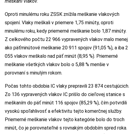
meškaní vlakov.“
Oproti minulému roku ZSSK znížila meškanie vlakových
spojení. Vlaky meškali v priemere 1,75 minúty, oproti
minulému roku, kedy priemerné meškanie bolo 1,87 minúty.
Z celkového počtu 22 966 vypravených vlakov malo menej
ako päťminútové meškanie 20 911 spojov (91,05 %), a iba 2
055 vlakov meškalo nad päť minút (8,95 %). Priemerné
meškanie všetkých vlakov bolo o 5,88 % menšie v
porovnaní s minulým rokom.
Počas tohto obdobia IC vlaky prepravili 23 874 cestujúcich.
Zo 136 vypravených vlakov IC prišlo do cieľovej stanice s
meškaním do päť minút 116 spojov (85,29 %), čím potvrdili
vysokú spoľahlivosť a efektivitu tejto komerčnej služby.
Priemerné meškanie vlakov tejto kategórie bolo do troch
minút, čo je porovnateľné s rovnakým obdobím spred roka.