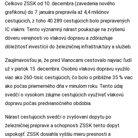
Celkovo ZSSK od 10. decembra (zavedenia nového
grafikonu) do 7. januára prepravila až 4,4 miliónov
cestujúcich, z toho 40 289 cestujúcich bolo prepravených
IC vlakmi. Tento významný nárast poukazuje na zvýšenú
dôveru verejnosti vo vlakovú dopravu a zdôrazňuje
dôležitosť investícií do železničnej infraštruktúry a služieb.
Zaujímavosťou je, že pred Vianocami cestovalo najviac ľudí
už v piatok 15. decembra. Osobnú vlakovú dopravu využilo
viac ako 260-tisíc cestujúcich, čo bolo o približne 35 % viac
ako počas priemerného dňa v minulom roku. Tento údaj
svedčí o vysokom záujme cestujúcich využívať vlakovú
dopravu počas predvianočného obdobia.
Nárast cestujúcich svedčí o zvyšovaní dopytu po
železničnej preprave a schopnosti ZSSK tento dopyt
uspokojiť. ZSSK dosiahla vyššiu mieru presnosti a