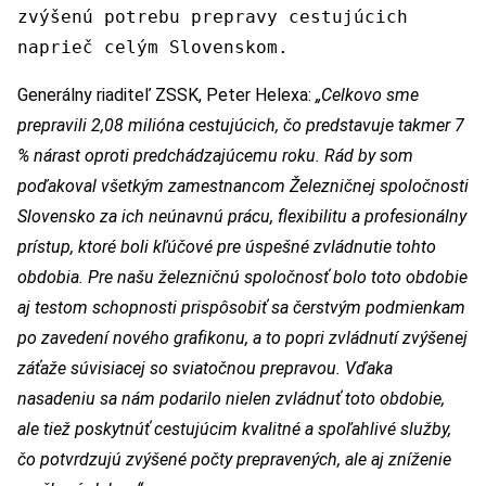
zvýšenú potrebu prepravy cestujúcich
naprieč celým Slovenskom.
Generálny riaditeľ ZSSK, Peter Helexa:
„Celkovo sme
prepravili 2,08 milióna cestujúcich, čo predstavuje takmer 7
% nárast oproti predchádzajúcemu roku. Rád by som
poďakoval všetkým zamestnancom Železničnej spoločnosti
Slovensko za ich neúnavnú prácu, flexibilitu a profesionálny
prístup, ktoré boli kľúčové pre úspešné zvládnutie tohto
obdobia. Pre našu železničnú spoločnosť bolo toto obdobie
aj testom schopnosti prispôsobiť sa čerstvým podmienkam
po zavedení nového grafikonu, a to popri zvládnutí zvýšenej
záťaže súvisiacej so sviatočnou prepravou. Vďaka
nasadeniu sa nám podarilo nielen zvládnuť toto obdobie,
ale tiež poskytnúť cestujúcim kvalitné a spoľahlivé služby,
čo potvrdzujú zvýšené počty prepravených, ale aj zníženie