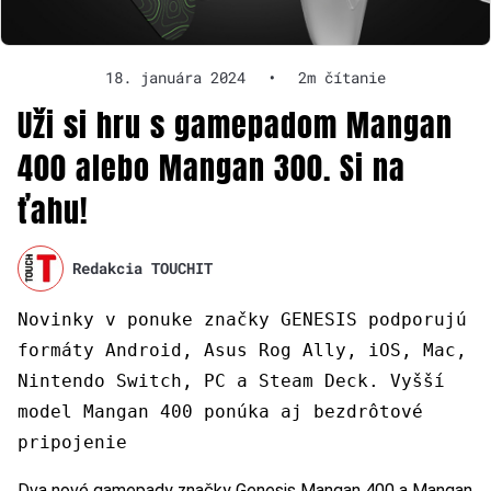
18. januára 2024
•
2m čítanie
Uži si hru s gamepadom Mangan
400 alebo Mangan 300. Si na
ťahu!
Redakcia TOUCHIT
Novinky v ponuke značky GENESIS podporujú
formáty Android, Asus Rog Ally, iOS, Mac,
Nintendo Switch, PC a Steam Deck. Vyšší
model Mangan 400 ponúka aj bezdrôtové
pripojenie
Dva nové gamepady značky Genesis Mangan 400 a Mangan