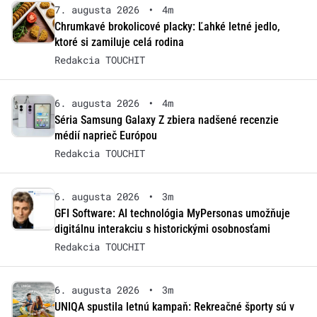
7. augusta 2026
•
4m
Chrumkavé brokolicové placky: Ľahké letné jedlo,
ktoré si zamiluje celá rodina
Redakcia TOUCHIT
6. augusta 2026
•
4m
Séria Samsung Galaxy Z zbiera nadšené recenzie
médií naprieč Európou
Redakcia TOUCHIT
6. augusta 2026
•
3m
GFI Software: AI technológia MyPersonas umožňuje
digitálnu interakciu s historickými osobnosťami
Redakcia TOUCHIT
6. augusta 2026
•
3m
UNIQA spustila letnú kampaň: Rekreačné športy sú v