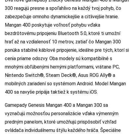
300 reagujú presne a spoľahlivo na každý tvoj pohyb, čo
zabezpečuje omnoho dynamickejšie a citlivejšie hranie.
Mangan 400 poskytuje voľnosť pohybu vďaka
bezdrôtovému pripojeniu Bluetooth 5.0, ktoré ti umožní
hrať až na vzdialenosť 10 metrov, zatiaľ čo Mangan 300
ponúka stabilné káblové pripojenie, ideálne pre tých, ktorí si
cenia priame odozvy. Oba modely sú kompatibilné s
mnohými obľúbenými hernými platformami, vrátane PC,
Nintendo Switch®, Steam Deck®, Asus ROG Ally® a
mobilných zariadení so systémom Android. Model Mangan
400 sa navyše pripája taktiež k systému iOS.
Gamepady Genesis Mangan 400 a Mangan 300 sa
vyznačujú možnosťou personalizácie vďaka výmenným
predným panelom, ktoré umožňujú prispôsobiť vzhľad
ovládača individuálnemu štýlu každého hráča. Špeciálne