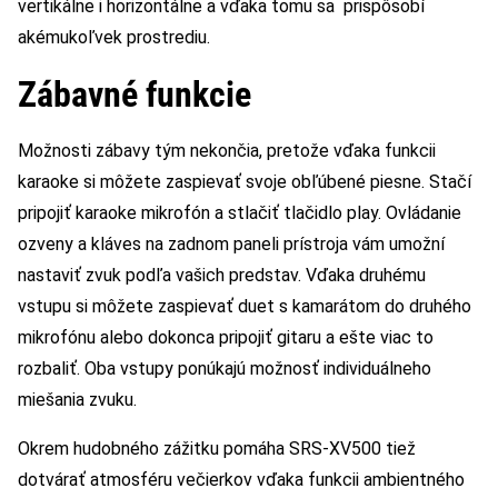
vertikálne i horizontálne a vďaka tomu sa prispôsobí
akémukoľvek prostrediu.
Zábavné funkcie
Možnosti zábavy tým nekončia, pretože vďaka funkcii
karaoke si môžete zaspievať svoje obľúbené piesne. Stačí
pripojiť karaoke mikrofón a stlačiť tlačidlo play. Ovládanie
ozveny a kláves na zadnom paneli prístroja vám umožní
nastaviť zvuk podľa vašich predstav. Vďaka druhému
vstupu si môžete zaspievať duet s kamarátom do druhého
mikrofónu alebo dokonca pripojiť gitaru a ešte viac to
rozbaliť. Oba vstupy ponúkajú možnosť individuálneho
miešania zvuku.
Okrem hudobného zážitku pomáha SRS-XV500 tiež
dotvárať atmosféru večierkov vďaka funkcii ambientného