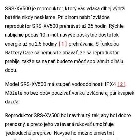
SRS-XV500 je reproduktor, ktorý vás vďaka dlhej výdrži
batérie nikdy nesklame. Pri plnom nabití zvládne
reproduktor SRS-XV500 prehrávať až 25 hodín. Rýchle
nabíjanie počas 10 minút navyše poskytne dostatok
[1]
energie až na 2,5 hodiny
prehrávania. S funkciou
Battery Care sa nemusíte obávať, že sa reproduktor
prebije, takže sa na naň budete môcť spoľahnúť dlhšiu
dobu.
[2]
Model SRS-XV500 má stupeň vodoodolnosti IPX4
.
Môžete ho bez obáv používať vonku, zvládne aj pár kvapiek
dažďa.
Reproduktor SRS-XV500 bol navrhnutý tak, aby bol dobre
prenosný, a preto jeho vstavaná rukoväť umožňuje
jednoduchú prepravu. Navyše ho možno umiestniť