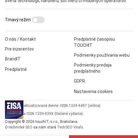
sveta technológií, hardvéru, softvéru či mobilných operátorov.
Tmavý režim
O nás / Kontakt
Predplatné časopisu
TOUCHIT
Pre inzerentov
Podmienky používania webu
BrandIT
Podmienky predaja
Predplatné
predplatného
GDPR
Nastavenia cookies
aktualizované denne: ISSN 1339-9497 (online)
a ISSN 1339-939X (tlačené vydanie)
Copyright © 2026 touchIT, s.r.o., Bratislava.
O
technické SEO
sa nám stará
TechSEO Vitals
.