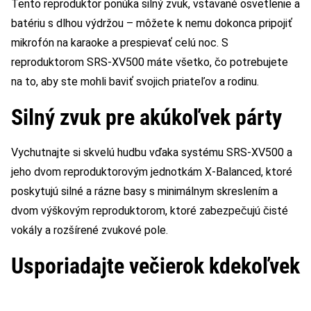
Tento reproduktor ponúka silný zvuk, vstavané osvetlenie a
batériu s dlhou výdržou – môžete k nemu dokonca pripojiť
mikrofón na karaoke a prespievať celú noc. S
reproduktorom SRS-XV500 máte všetko, čo potrebujete
na to, aby ste mohli baviť svojich priateľov a rodinu.
Silný zvuk pre akúkoľvek párty
Vychutnajte si skvelú hudbu vďaka systému SRS-XV500 a
jeho dvom reproduktorovým jednotkám X-Balanced, ktoré
poskytujú silné a rázne basy s minimálnym skreslením a
dvom výškovým reproduktorom, ktoré zabezpečujú čisté
vokály a rozšírené zvukové pole.
Usporiadajte večierok kdekoľvek