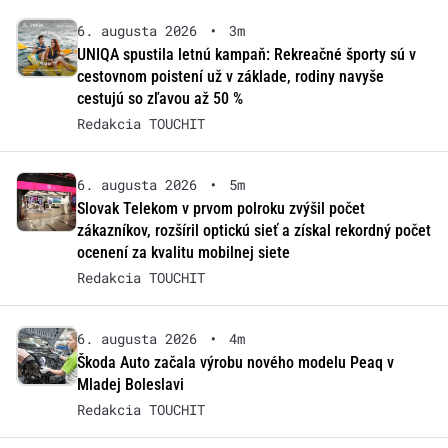
6. augusta 2026
•
3m
UNIQA spustila letnú kampaň: Rekreačné športy sú v
cestovnom poistení už v základe, rodiny navyše
cestujú so zľavou až 50 %
Redakcia TOUCHIT
6. augusta 2026
•
5m
Slovak Telekom v prvom polroku zvýšil počet
zákazníkov, rozšíril optickú sieť a získal rekordný počet
ocenení za kvalitu mobilnej siete
Redakcia TOUCHIT
6. augusta 2026
•
4m
Škoda Auto začala výrobu nového modelu Peaq v
Mladej Boleslavi
Redakcia TOUCHIT