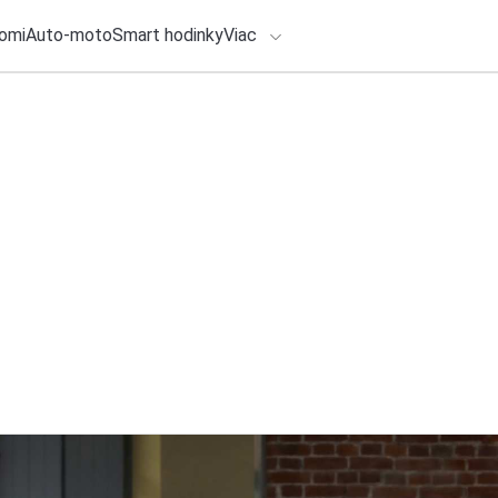
omi
Auto-moto
Smart hodinky
Viac
HLO BY VÁS ZAUJÍMAŤ
lačové správy
4. augusta 2026
•
6m
Boj Sociálnej pois
ADÁVANIA
systému pokračuje:
Zadajte frázu pre vyhľadanie
prípadov PN klesá
Redakcia TOUCHIT