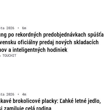
sta 2026
•
6m
ng po rekordných predobjednávkach spúšťa
vensku oficiálny predaj nových skladacích
nov a inteligentných hodiniek
a TOUCHIT
sta 2026
•
4m
avé brokolicové placky: Ľahké letné jedlo,
si zamiluje celá rodina