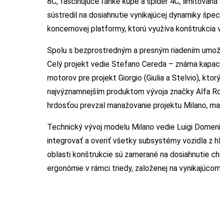
8C, fascinujúce ľahké kupé a spider 4C, limitovan
sústredil na dosiahnutie vynikajúcej dynamiky špe
koncernovej platformy, ktorú využíva konštrukcia v
Spolu s bezprostredným a presným riadením umožňu
Celý projekt vedie Stefano Cereda – známa kapaci
motorov pre projekt Giorgio (Giulia a Stelvio), kt
najvýznamnejším produktom vývoja značky Alfa R
hrdosťou prevzal manažovanie projektu Milano, mal 
Technický vývoj modelu Milano vedie Luigi Domenich
integrovať a overiť všetky subsystémy vozidla z h
oblasti konštrukcie sú zamerané na dosiahnutie ch
ergonómie v rámci triedy, založenej na vynikajúco