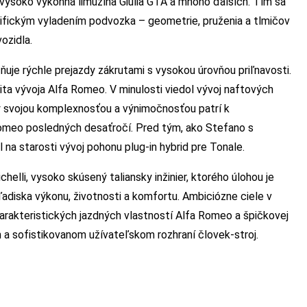
á vysoko výkonná limuzína Giulia GTA a mnoho ďalších. Tím sa
cifickým vyladením podvozka – geometrie, pruženia a tlmičov
ozidla.
je rýchle prejazdy zákrutami s vysokou úrovňou priľnavosti.
ta vývoja Alfa Romeo. V minulosti viedol vývoj naftových
orý svojou komplexnosťou a výnimočnosťou patrí k
omeo posledných desaťročí. Pred tým, ako Stefano s
na starosti vývoj pohonu plug-in hybrid pre Tonale.
elli, vysoko skúsený taliansky inžinier, ktorého úlohou je
ľadiska výkonu, životnosti a komfortu. Ambiciózne ciele v
arakteristických jazdných vlastností Alfa Romeo a špičkovej
m a sofistikovanom užívateľskom rozhraní človek-stroj.