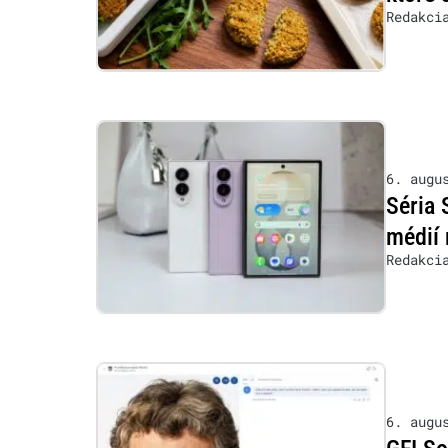
Redakci
6. augu
Séria 
médií 
Redakci
6. augu