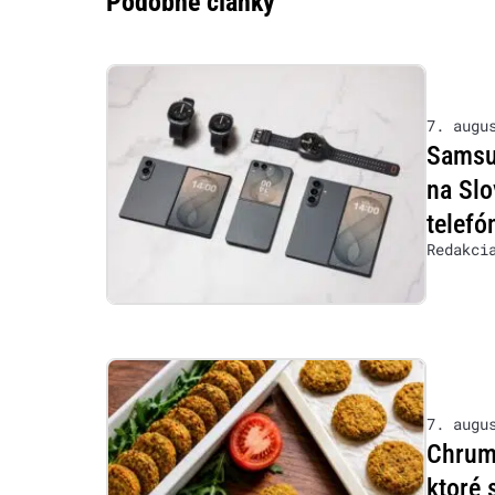
Podobné články
7. augu
Samsu
na Slo
telefó
Redakci
7. augu
Chrumk
ktoré 