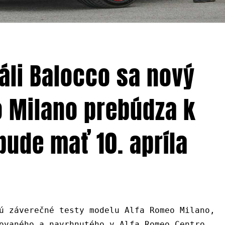
li Balocco sa nový
 Milano prebúdza k
bude mať 10. apríla
ú záverečné testy modelu Alfa Romeo Milano,
ovaného a navrhnutého v Alfa Romeo Centro