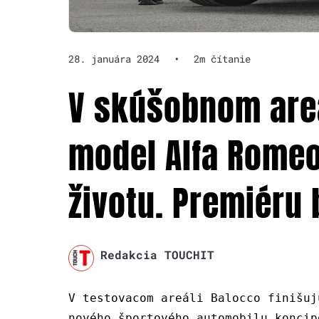
28. januára 2024
•
2m čítanie
V skúšobnom areá
model Alfa Romeo
životu. Premiéru 
Redakcia TOUCHIT
V testovacom areáli Balocco finišuj
nového športového automobilu koncip