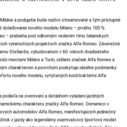
 Miláne a podujatie bude naživo streamované a tým prístupné
é dolaďovanie nového modelu Milano – prvého 100 %
meo – prebieha pod odborným vedením tímu talianskych
zajúcich výnimočných projektoch značky Alfa Romeo. Záverečné
ernu Stellantis, vybudovanom v 60. rokoch dvadsiateho
dzi mestami Miláno a Turín, sídlami značiek Alfa Romeo a
ličným charakterom a povrchom poskytuje ideálne podmienky
mfortu nového modelu, vytýčených konštruktérmi Alfa
 podieľa na overovaní a detailnom vyladení jazdných
ynamickému charakteru značky Alfa Romeo. Domenico v
rtových automobilov Alfa Romeo, manifestujúcich jedinečný
ôžitok z jazdy ako legendárny osemvalcový športový model