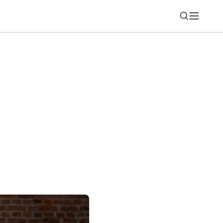
Nájsť
ťovne proti zneužívaniu sociálneho
 Úspory za I. polrok 2026 rastú, počet