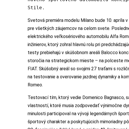
Stile.
Svetová premiéra modelu Milano bude 10. apríla v
pre všetkých záujemcov na celom svete. Posledn
elektrického veľkosériového automobilu Alfa Ro
inžinierov, ktorý zohral hlavnú rolu pri predchád
testy prebiehajú v skúšobnom areáli Balocco konc
storočia na strategickom mieste – na polceste me
FIAT. Skúšobný areál so svojimi 27 traťami s roz
na testovanie a overovanie jazdnej dynamiky a ko
Romeo.
Testovací tím, ktorý vedie Domenico Bagnasco, sa
vlastností, ktoré musia zodpovedať výnimočne d
minulosti participoval na vývoji legendárnych špo
športový charakter a poskytujúcich mimoriadny p