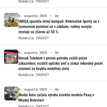
Redakcia TOUCHIT
6. augusta 2026
•
3m
UNIQA spustila letnú kampaň: Rekreačné športy sú v
cestovnom poistení už v základe, rodiny navyše
cestujú so zľavou až 50 %
Redakcia TOUCHIT
6. augusta 2026
•
5m
Slovak Telekom v prvom polroku zvýšil počet
zákazníkov, rozšíril optickú sieť a získal rekordný počet
ocenení za kvalitu mobilnej siete
Redakcia TOUCHIT
6. augusta 2026
•
4m
Škoda Auto začala výrobu nového modelu Peaq v
Mladej Boleslavi
Redakcia TOUCHIT