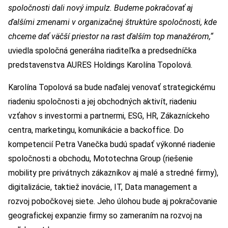
spoločnosti dali nový impulz. Budeme pokračovať aj
ďalšími zmenami v organizačnej štruktúre spoločnosti, kde
chceme dať väčší priestor na rast ďalším top manažérom,“
uviedla spoločná generálna riaditeľka a predsedníčka
predstavenstva AURES Holdings Karolína Topolová.
Karolína Topolová sa bude naďalej venovať strategickému
riadeniu spoločnosti a jej obchodných aktivít, riadeniu
vzťahov s investormi a partnermi, ESG, HR, Zákazníckeho
centra, marketingu, komunikácie a backoffice. Do
kompetencií Petra Vanečka budú spadať výkonné riadenie
spoločnosti a obchodu, Mototechna Group (riešenie
mobility pre privátnych zákazníkov aj malé a stredné firmy),
digitalizácie, taktiež inovácie, IT, Data management a
rozvoj pobočkovej siete. Jeho úlohou bude aj pokračovanie
geografickej expanzie firmy so zameraním na rozvoj na