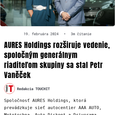
19. februára 2024
•
3m čítanie
AURES Holdings rozširuje vedenie,
spoločným generálnym
riaditeľom skupiny sa stal Petr
Vaněček
Redakcia TOUCHIT
Spoločnosť AURES Holdings, ktorá
prevádzkuje sieť autocentier AAA AUTO,
Mototechna, Auto Diskont a Driverama,