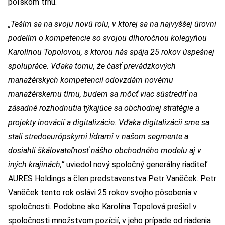
poľskom trhu.
„Teším sa na svoju novú rolu, v ktorej sa na najvyššej úrovni
podelím o kompetencie so svojou dlhoročnou kolegyňou
Karolínou Topolovou, s ktorou nás spája 25 rokov úspešnej
spolupráce. Vďaka tomu, že časť prevádzkových
manažérskych kompetencií odovzdám novému
manažérskemu tímu, budem sa môcť viac sústrediť na
zásadné rozhodnutia týkajúce sa obchodnej stratégie a
projekty inovácií a digitalizácie. Vďaka digitalizácii sme sa
stali stredoeurópskymi lídrami v našom segmente a
dosiahli škálovateľnosť nášho obchodného modelu aj v
iných krajinách,“
uviedol nový spoločný generálny riaditeľ
AURES Holdings a člen predstavenstva Petr Vaněček. Petr
Vaněček tento rok oslávi 25 rokov svojho pôsobenia v
spoločnosti. Podobne ako Karolína Topolová prešiel v
spoločnosti množstvom pozícií, v jeho prípade od riadenia