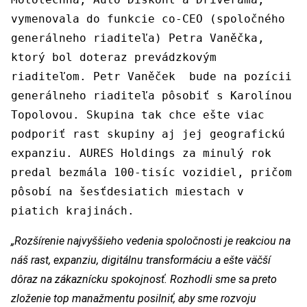
vymenovala do funkcie co-CEO (spoločného
generálneho riaditeľa) Petra Vaněčka,
ktorý bol doteraz prevádzkovým
riaditeľom. Petr Vaněček bude na pozícii
generálneho riaditeľa pôsobiť s Karolínou
Topolovou. Skupina tak chce ešte viac
podporiť rast skupiny aj jej geografickú
expanziu. AURES Holdings za minulý rok
predal bezmála 100-tisíc vozidiel, pričom
pôsobí na šesťdesiatich miestach v
piatich krajinách.
„Rozšírenie najvyššieho vedenia spoločnosti je reakciou na
náš rast, expanziu, digitálnu transformáciu a ešte väčší
dôraz na zákaznícku spokojnosť. Rozhodli sme sa preto
zloženie top manažmentu posilniť, aby sme rozvoju