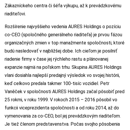
Zákazníckeho centra či šéfa výkupu, až k prevádzkovému
riaditeľovi.
Rozšírenie najvyššieho vedenia AURES Holdings o pozíciu
co-CEO (spoločného generálneho riaditeľa) je prvou fázou
organizačných zmien v top manažmente spoločnosti, ktoré
budú nasledovať v najbližšej dobe. Ich cieľom je posilniť
riadenie firmy v čase jej rýchleho rastu a plánovanej
expanzie najmä na poľskom trhu. Skupina AURES Holdings
vlani dosiahla najlepší predajný výsledok vo svojej histórii,
keď celkovo predala takmer 100-tisíc vozidiel. Petr
Vaněček v spoločnosti AURES Holdings začal pôsobiť pred
25 rokmi, v roku 1999. V rokoch 2015 – 2016 pôsobil vo
funkcii viceprezidenta spoločnosti a od roku 2014, až do
vymenovania za co-CEO, bol jej prevádzkovým riaditeľom.
Je tiež členom predstavenstva. Počas svojho pôsobenia