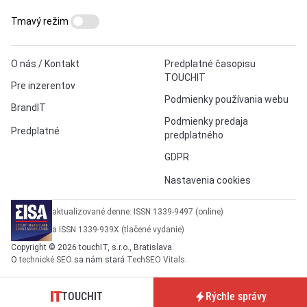
Tmavý režim
O nás / Kontakt
Predplatné časopisu
TOUCHIT
Pre inzerentov
Podmienky používania webu
BrandIT
Podmienky predaja
Predplatné
predplatného
GDPR
Nastavenia cookies
aktualizované denne: ISSN 1339-9497 (online)
a ISSN 1339-939X (tlačené vydanie)
Copyright © 2026 touchIT, s.r.o., Bratislava.
O
technické SEO
sa nám stará
TechSEO Vitals
.
TOUCHIT
Rýchle správy