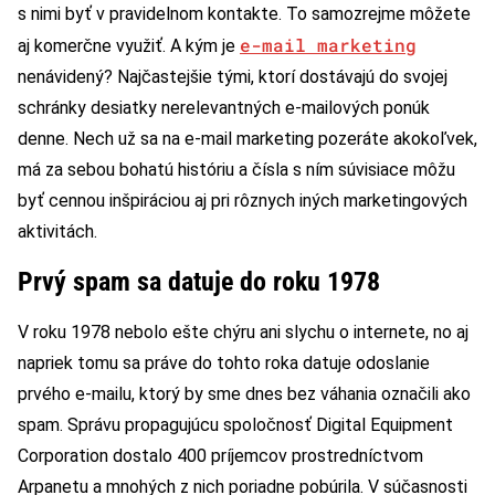
s nimi byť v pravidelnom kontakte. To samozrejme môžete
e-mail marketing
aj komerčne využiť. A kým je
nenávidený? Najčastejšie tými, ktorí dostávajú do svojej
schránky desiatky nerelevantných e-mailových ponúk
denne. Nech už sa na e-mail marketing pozeráte akokoľvek,
má za sebou bohatú históriu a čísla s ním súvisiace môžu
byť cennou inšpiráciou aj pri rôznych iných marketingových
aktivitách.
Prvý spam sa datuje do roku 1978
V roku 1978 nebolo ešte chýru ani slychu o internete, no aj
napriek tomu sa práve do tohto roka datuje odoslanie
prvého e-mailu, ktorý by sme dnes bez váhania označili ako
spam. Správu propagujúcu spoločnosť Digital Equipment
Corporation dostalo 400 príjemcov prostredníctvom
Arpanetu a mnohých z nich poriadne pobúrila. V súčasnosti