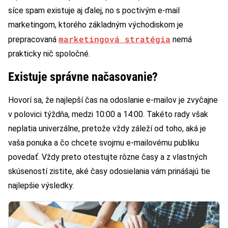
síce spam existuje aj ďalej, no s poctivým e-mail
marketingom, ktorého základným východiskom je
marketingová stratégia
prepracovaná
nemá
prakticky nič spoločné.
Existuje správne načasovanie?
Hovorí sa, že najlepší čas na odoslanie e-mailov je zvyčajne
v polovici týždňa, medzi 10:00 a 14:00. Takéto rady však
neplatia univerzálne, pretože vždy záleží od toho, aká je
vaša ponuka a čo chcete svojmu e-mailovému publiku
povedať. Vždy preto otestujte rôzne časy a z vlastných
skúseností zistite, aké časy odosielania vám prinášajú tie
najlepšie výsledky.