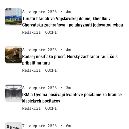
8. augusta 2026
•
4m
Turistu hľadali vo Vajskovskej doline, klientku v
Chorvátsku zachraňovali po uhryznutí jedovatou rybou
Redakcia TOUCHIT
8. augusta 2026
•
4m
Radšej nosiť ako prosiť. Horský záchranár radí, čo si
pribaliť na túru
Redakcia TOUCHIT
8. augusta 2026
•
3m
IBM a Qedma posúvajú kvantové počítanie za hranice
klasických počítačov
Redakcia TOUCHIT
7. augusta 2026
•
6m