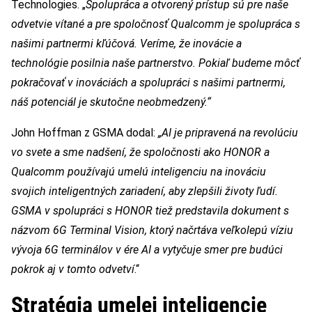
Technologies. „
Spolupráca a otvorený prístup sú pre naše
odvetvie vítané a pre spoločnosť Qualcomm je spolupráca s
našimi partnermi kľúčová. Veríme, že inovácie a
technológie posilnia naše partnerstvo. Pokiaľ budeme môcť
pokračovať v inováciách a spolupráci s našimi partnermi,
náš potenciál je skutočne neobmedzený.“
John Hoffman z GSMA dodal:
„AI je pripravená na revolúciu
vo svete a sme nadšení, že spoločnosti ako HONOR a
Qualcomm používajú umelú inteligenciu na inováciu
svojich inteligentných zariadení, aby zlepšili životy ľudí.
GSMA v spolupráci s HONOR tiež predstavila dokument s
názvom 6G Terminal Vision, ktorý načrtáva veľkolepú víziu
vývoja 6G terminálov v ére AI a vytyčuje smer pre budúci
pokrok aj v tomto odvetví
.“
Stratégia umelej inteligencie