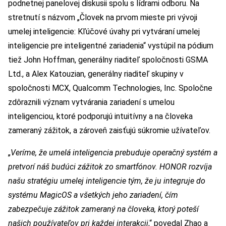
podnetnej panelovej diskusii spolu s lídrami odboru. Na
stretnutí s názvom „Človek na prvom mieste pri vývoji
umelej inteligencie: Kľúčové úvahy pri vytváraní umelej
inteligencie pre inteligentné zariadenia“ vystúpil na pódium
tiež John Hoffman, generálny riaditeľ spoločnosti GSMA
Ltd., a Alex Katouzian, generálny riaditeľ skupiny v
spoločnosti MCX, Qualcomm Technologies, Inc. Spoločne
zdôraznili význam vytvárania zariadení s umelou
inteligenciou, ktoré podporujú intuitívny a na človeka
zameraný zážitok, a zároveň zaisťujú súkromie užívateľov.
„
Veríme, že umelá inteligencia prebuduje operačný systém a
pretvorí náš budúci zážitok zo smartfónov. HONOR rozvíja
našu stratégiu umelej inteligencie tým, že ju integruje do
systému MagicOS a všetkých jeho zariadení, čím
zabezpečuje zážitok zameraný na človeka, ktorý poteší
našich používateľov pri každej interakcii
,“ povedal Zhao a