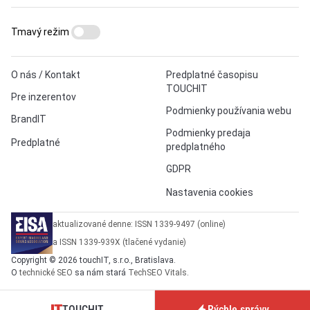
Tmavý režim
O nás / Kontakt
Predplatné časopisu
TOUCHIT
Pre inzerentov
Podmienky používania webu
BrandIT
Podmienky predaja
Predplatné
predplatného
GDPR
Nastavenia cookies
aktualizované denne: ISSN 1339-9497 (online)
a ISSN 1339-939X (tlačené vydanie)
Copyright © 2026 touchIT, s.r.o., Bratislava.
O
technické SEO
sa nám stará
TechSEO Vitals
.
TOUCHIT
Rýchle správy