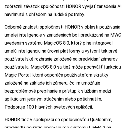
zdôraznil záväzok spoločnosti HONOR vyvíjať zariadenia AI
navrhnuté s ohľadom na ľudské potreby.
Odborné znalosti spoločnosti HONOR v oblasti používania
umelej inteligencie v zariadeniach boli preukázané na MWC
uvedením systému MagicOS 8.0, ktorý plne integroval
umelú inteligenciu na úrovni platformy a vytvoril tak prvé
používateľské rozhranie založené na predvídaní zámerov
používateľa. MagicOS 8.0 sa tiež môže pochváliť funkciou
Magic Portal, ktorá odporúča používateľom skratky
založené na základe ich zámeru, čo im umožňuje
bezproblémové prepínanie a prístup k službám medzi
aplikáciami jediným stlačením alebo potiahnutím.
Podporuje 100 hlavných svetových aplikácií.
HONOR tiež v spolupráci so spoločnosťou Qualcomm,
predviedla použitie open-source systému LlaMA 2 na