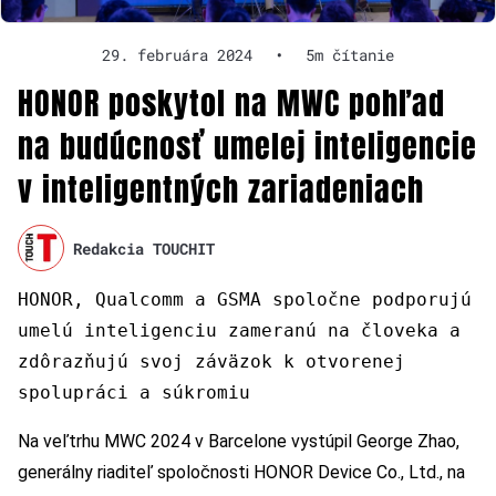
29. februára 2024
•
5m čítanie
HONOR poskytol na MWC pohľad
na budúcnosť umelej inteligencie
v inteligentných zariadeniach
Redakcia TOUCHIT
HONOR, Qualcomm a GSMA spoločne podporujú
umelú inteligenciu zameranú na človeka a
zdôrazňujú svoj záväzok k otvorenej
spolupráci a súkromiu
Na veľtrhu MWC 2024 v Barcelone vystúpil George Zhao,
generálny riaditeľ spoločnosti HONOR Device Co., Ltd., na