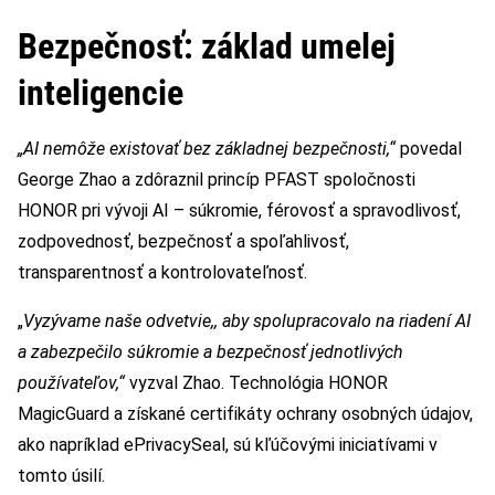
Bezpečnosť: základ umelej
inteligencie
„AI nemôže existovať bez základnej bezpečnosti,“
povedal
George Zhao a zdôraznil princíp PFAST spoločnosti
HONOR pri vývoji AI – súkromie, férovosť a spravodlivosť,
zodpovednosť, bezpečnosť a spoľahlivosť,
transparentnosť a kontrolovateľnosť.
„
Vyzývame naše odvetvie,, aby spolupracovalo na riadení AI
a zabezpečilo súkromie a bezpečnosť jednotlivých
používateľov,“
vyzval Zhao. Technológia HONOR
MagicGuard a získané certifikáty ochrany osobných údajov,
ako napríklad ePrivacySeal, sú kľúčovými iniciatívami v
tomto úsilí.