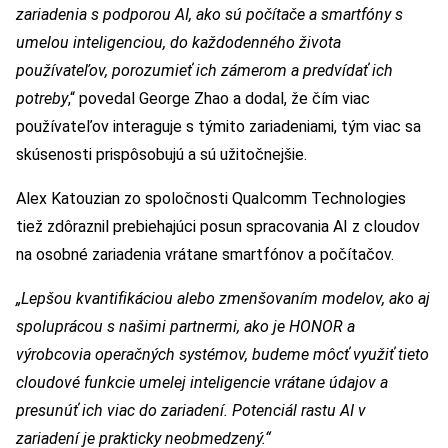
zariadenia s podporou AI, ako sú počítače a smartfóny s
umelou inteligenciou, do každodenného života
používateľov, porozumieť ich zámerom a predvídať ich
potreby
,“ povedal George Zhao a dodal, že čím viac
používateľov interaguje s týmito zariadeniami, tým viac sa
skúsenosti prispôsobujú a sú užitočnejšie.
Alex Katouzian zo spoločnosti Qualcomm Technologies
tiež zdôraznil prebiehajúci posun spracovania AI z cloudov
na osobné zariadenia vrátane smartfónov a počítačov.
„Lepšou kvantifikáciou alebo zmenšovaním modelov, ako aj
spoluprácou s našimi partnermi, ako je HONOR a
výrobcovia operačných systémov, budeme môcť využiť tieto
cloudové funkcie umelej inteligencie vrátane údajov a
presunúť ich viac do zariadení. Potenciál rastu AI v
zariadení je prakticky neobmedzený.“