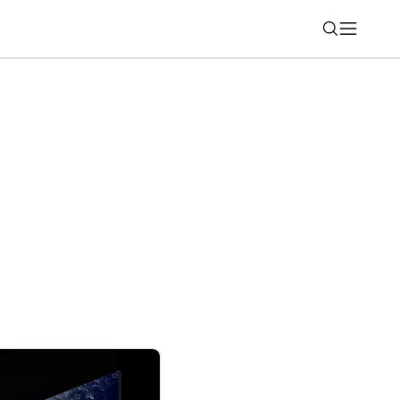
Nájsť
hnuteľnosť? Slováci a Slovenky si medzi
m vyberajú tesne