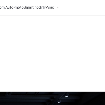
omi
Auto-moto
Smart hodinky
Viac
HLO BY VÁS ZAUJÍMAŤ
lačové správy
5. augusta 2026
•
2m
ADÁVANIA
Dovolenka alebo ne
oddychom a bývaní
Zadajte frázu pre vyhľadanie
Redakcia TOUCHIT