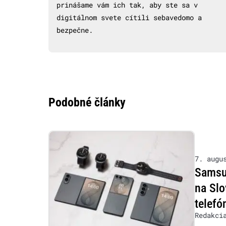
prinášame vám ich tak, aby ste sa v
digitálnom svete cítili sebavedomo a
bezpečne.
Podobné články
7. augu
Samsu
na Slo
telefó
Redakci