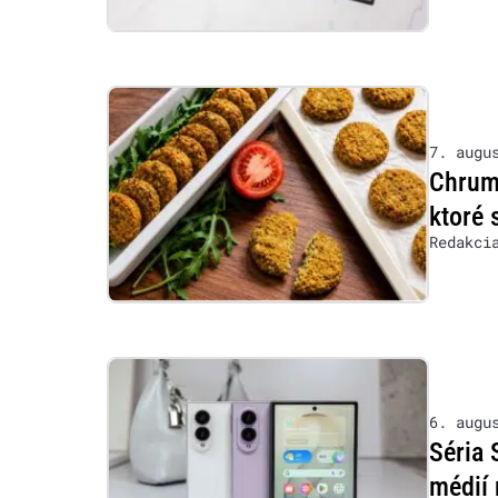
7. augu
Chrumk
ktoré 
Redakci
6. augu
Séria 
médií 