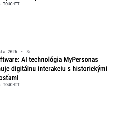
a TOUCHIT
sta 2026
•
3m
ftware: AI technológia MyPersonas
je digitálnu interakciu s historickými
osťami
a TOUCHIT