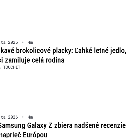
sta 2026
•
4m
avé brokolicové placky: Ľahké letné jedlo,
si zamiluje celá rodina
a TOUCHIT
sta 2026
•
4m
Samsung Galaxy Z zbiera nadšené recenzie
naprieč Európou