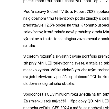
prieskumom trhu, opäť uznaná za Global Top 2 TV
Podľa správy Global TV Sets Report 2023 spoločno
na globálnom trhu televízorov podľa značky s ce
predstavuje 12,5% podiel na trhu. K tomuto úspe
televízorov, ktorá zahŕňa nové produkty z radu M
výrobkov s touto technológiou zaznamenal v posle
na trhu.
S cieľom rozšíriť a skvalitniť svoje portfólio pré
trh prvý Mini LED televízor na svete, a stala sa t
masovo vyrába. Vďaka niekoľkým vlastným techno
svojich televízorov prináša spoločnosť TCL bezko
sledovania digitálneho obsahu.
Spoločnosť TCL v minulom roku uviedla na trh takt
Za zmienku stojí najväčší 115palcový QD-Mini LED 
priebehu veľtrhu CES 2024 a môže sa pochváliť vi