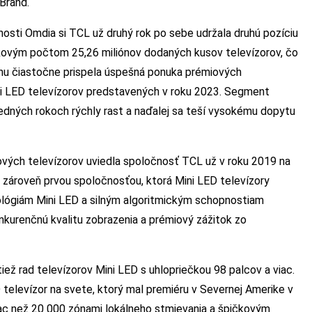
 Brand.
sti Omdia si TCL už druhý rok po sebe udržala druhú pozíciu
lkovým počtom 25,26 miliónov dodaných kusov televízorov, čo
chu čiastočne prispela úspešná ponuka prémiových
ini LED televízorov predstavených v roku 2023. Segment
dných rokoch rýchly rast a naďalej sa teší vysokému dopytu
miových televízorov uviedla spoločnosť TCL už v roku 2019 na
ak zároveň prvou spoločnosťou, ktorá Mini LED televízory
lógiám Mini LED a silným algoritmickým schopnostiam
nkurenčnú kvalitu zobrazenia a prémiový zážitok zo
iež rad televízorov Mini LED s uhlopriečkou 98 palcov a viac.
televízor na svete, ktorý mal premiéru v Severnej Amerike v
ac než 20 000 zónami lokálneho stmievania a špičkovým