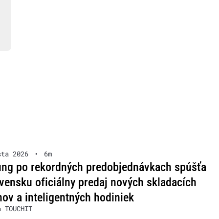
sta 2026
•
6m
ng po rekordných predobjednávkach spúšťa
vensku oficiálny predaj nových skladacích
nov a inteligentných hodiniek
a TOUCHIT