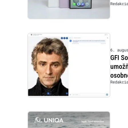
Redakci
6. augu
GFI So
umožňu
osobn
Redakci