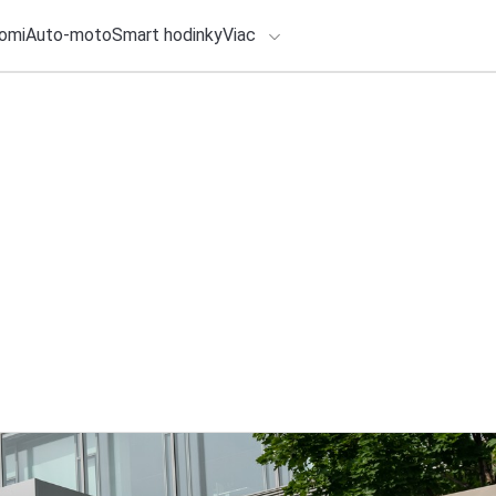
omi
Auto-moto
Smart hodinky
Viac
HLO BY VÁS ZAUJÍMAŤ
lačové správy
5. augusta 2026
•
3m
ADÁVANIA
CSG buduje v Česk
pokročilé pohonné
Zadajte frázu pre vyhľadanie
Redakcia TOUCHIT