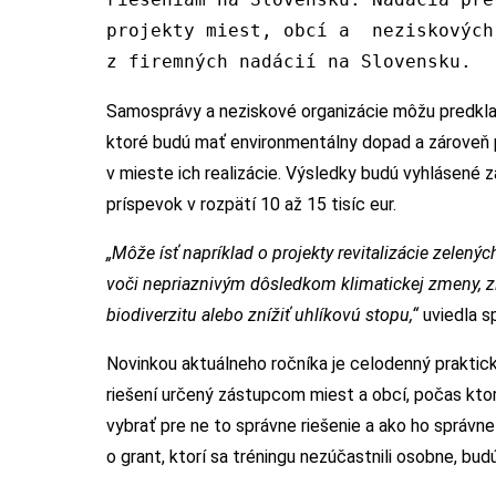
projekty miest, obcí a neziskových
z firemných nadácií na Slovensku.
Samosprávy a neziskové organizácie môžu predklada
ktoré budú mať environmentálny dopad a zároveň 
v mieste ich realizácie. Výsledky budú vyhlásené 
príspevok v rozpätí 10 až 15 tisíc eur.
„Môže ísť napríklad o projekty revitalizácie zelenýc
voči nepriaznivým dôsledkom klimatickej zmeny, zle
biodiverzitu alebo znížiť uhlíkovú stopu,“
uviedla s
Novinkou aktuálneho ročníka je celodenný praktick
riešení určený zástupcom miest a obcí, počas ktor
vybrať pre ne to správne riešenie a ako ho správne
o grant, ktorí sa tréningu nezúčastnili osobne, bu