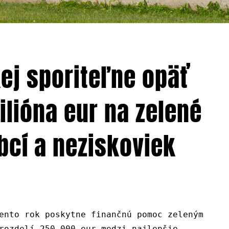
ej sporiteľne opäť
ilióna eur na zelené
bcí a neziskoviek
nto rok poskytne finančnú pomoc zeleným
rozdelí 250 000 eur medzi najlepšie