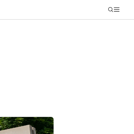
Nájsť
u technologické centrum AviaNera pre
 systémy dronov