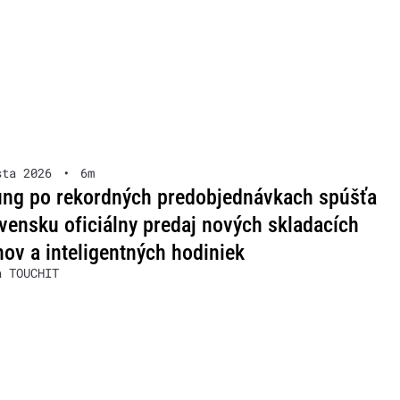
sta 2026
•
6m
ng po rekordných predobjednávkach spúšťa
vensku oficiálny predaj nových skladacích
nov a inteligentných hodiniek
a TOUCHIT