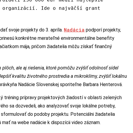
 organizácií. Ide o najväčší grant
Nadácia
ť svoje projekty do 3. apríla.
podporí projekty,
prinesú konkrétne merateľné environmentálne benefity
začiatkom mája, pričom žiadatelia môžu získať finančný
h plôch, ale aj riešenia, ktoré pomôžu zvýšiť odolnosť sídel
pšiť kvalitu životného prostredia a mikroklímy, zvýšiť lokálnu
právkyňa Nadácie Slovenskej sporiteľne Barbara Henterová.
ý tréning prípravy projektových žiadostí v oblasti zelených
ého sa dozvedeli, ako analyzovať svoje lokálne potreby,
 sformulovať do podoby projektu. Potenciálni žiadatelia
dú mať na webe nadácie k dispozícii video záznam.