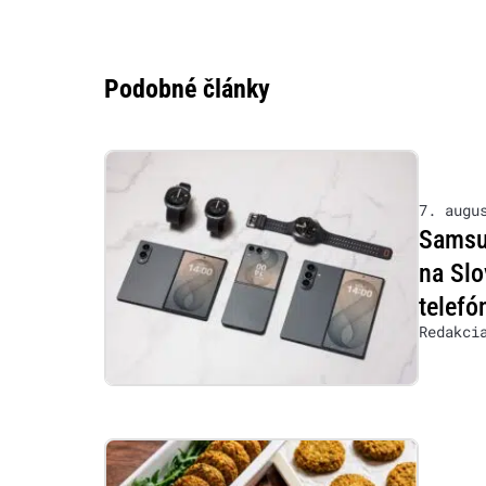
Podobné články
7. augu
Samsu
na Slo
telefó
Redakci