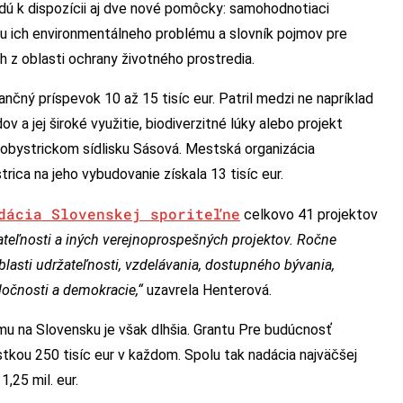
ú k dispozícii aj dve nové pomôcky: samohodnotiaci
ou ich environmentálneho problému a slovník pojmov pre
ch z oblasti ochrany životného prostredia.
nančný príspevok 10 až 15 tisíc eur. Patril medzi ne napríklad
 a jej široké využitie, biodiverzitné lúky alebo projekt
bystrickom sídlisku Sásová. Mestská organizácia
ica na jeho vybudovanie získala 13 tisíc eur.
dácia Slovenskej sporiteľne
celkovo 41 projektov
eľnosti a iných verejnoprospešných projektov
. Ročne
oblasti udržateľnosti, vzdelávania, dostupného bývania,
ločnosti a demokracie,“
uzavrela Henterová.
mu na Slovensku je však dlhšia. Grantu Pre budúcnosť
tkou 250 tisíc eur v každom. Spolu tak nadácia najväčšej
,25 mil. eur.