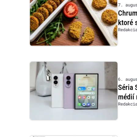
7. augu
Chrumk
ktoré 
Redakci
6. augu
Séria 
médií 
Redakci