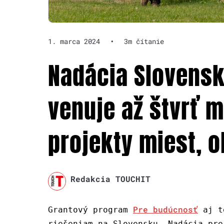
1. marca 2024
•
3m čítanie
Nadácia Slovensk
venuje až štvrť m
projekty miest, o
Redakcia TOUCHIT
Pre budúcnosť
Grantový program
aj te
riešeniam na Slovensku. Nadácia pre