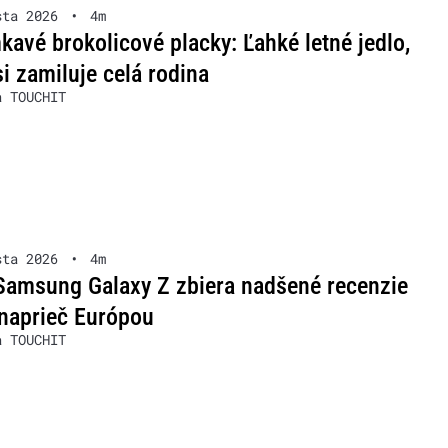
sta 2026
•
4m
avé brokolicové placky: Ľahké letné jedlo,
si zamiluje celá rodina
a TOUCHIT
sta 2026
•
4m
Samsung Galaxy Z zbiera nadšené recenzie
naprieč Európou
a TOUCHIT