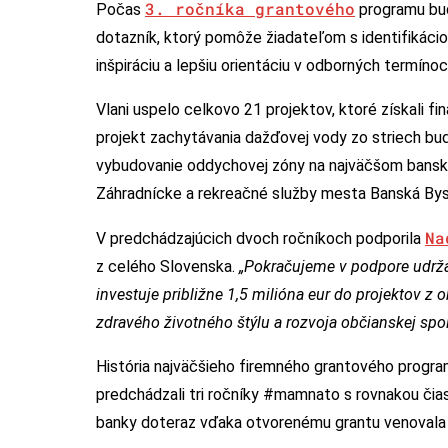
3. ročníka grantového
Počas
programu bud
dotazník, ktorý pomôže žiadateľom s identifikáci
inšpiráciu a lepšiu orientáciu v odborných termíno
Vlani uspelo celkovo 21 projektov, ktoré získali fi
projekt zachytávania dažďovej vody zo striech budov
vybudovanie oddychovej zóny na najväčšom bansko
Záhradnícke a rekreačné služby mesta Banská Bystr
Na
V predchádzajúcich dvoch ročníkoch podporila
z celého Slovenska.
„Pokračujeme v podpore udržat
investuje približne 1,5 milióna eur do projektov z 
zdravého životného štýlu a rozvoja občianskej spo
História najväčšieho firemného grantového progra
predchádzali tri ročníky #mamnato s rovnakou čias
banky doteraz vďaka otvorenému grantu venovala 1