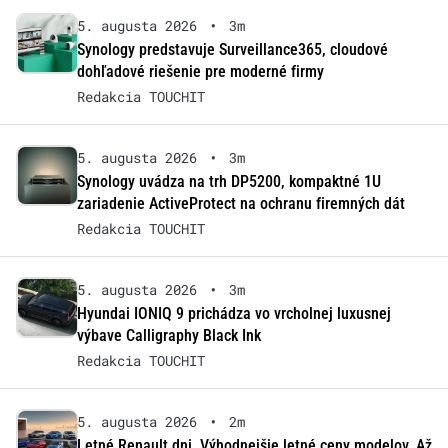
5. augusta 2026
•
3m
Synology predstavuje Surveillance365, cloudové
dohľadové riešenie pre moderné firmy
Redakcia TOUCHIT
5. augusta 2026
•
3m
Synology uvádza na trh DP5200, kompaktné 1U
zariadenie ActiveProtect na ochranu firemných dát
Redakcia TOUCHIT
5. augusta 2026
•
3m
Hyundai IONIQ 9 prichádza vo vrcholnej luxusnej
výbave Calligraphy Black Ink
Redakcia TOUCHIT
5. augusta 2026
•
2m
Letné Renault dni. Výhodnejšie letné ceny modelov. Až