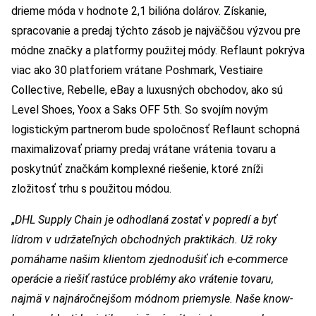
drieme móda v hodnote 2,1 bilióna dolárov. Získanie,
spracovanie a predaj týchto zásob je najväčšou výzvou pre
módne značky a platformy použitej módy. Reflaunt pokrýva
viac ako 30 platforiem vrátane Poshmark, Vestiaire
Collective, Rebelle, eBay a luxusných obchodov, ako sú
Level Shoes, Yoox a Saks OFF 5th. So svojím novým
logistickým partnerom bude spoločnosť Reflaunt schopná
maximalizovať priamy predaj vrátane vrátenia tovaru a
poskytnúť značkám komplexné riešenie, ktoré zníži
zložitosť trhu s použitou módou.
„
DHL Supply Chain je odhodlaná zostať v popredí a byť
lídrom v udržateľných obchodných praktikách. Už roky
pomáhame našim klientom zjednodušiť ich e-commerce
operácie a riešiť rastúce problémy ako vrátenie tovaru,
najmä v najnáročnejšom módnom priemysle. Naše know-