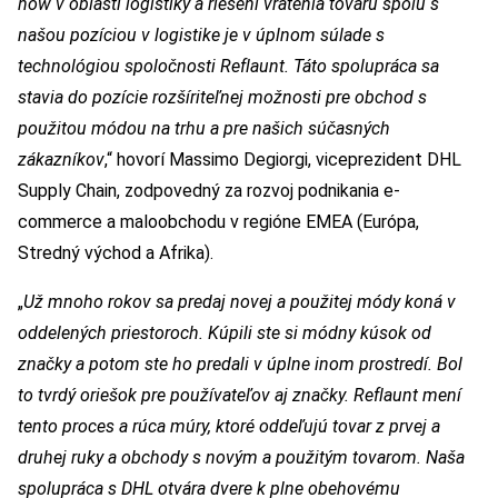
how v oblasti logistiky a riešení vrátenia tovaru spolu s
našou pozíciou v logistike je v úplnom súlade s
technológiou spoločnosti Reflaunt. Táto spolupráca sa
stavia do pozície rozšíriteľnej možnosti pre obchod s
použitou módou na trhu a pre našich súčasných
zákazníkov
,“ hovorí Massimo Degiorgi, viceprezident DHL
Supply Chain, zodpovedný za rozvoj podnikania e-
commerce a maloobchodu v regióne EMEA (Európa,
Stredný východ a Afrika).
„
Už mnoho rokov sa predaj novej a použitej módy koná v
oddelených priestoroch. Kúpili ste si módny kúsok od
značky a potom ste ho predali v úplne inom prostredí. Bol
to tvrdý oriešok pre používateľov aj značky. Reflaunt mení
tento proces a rúca múry, ktoré oddeľujú tovar z prvej a
druhej ruky a obchody s novým a použitým tovarom. Naša
spolupráca s DHL otvára dvere k plne obehovému