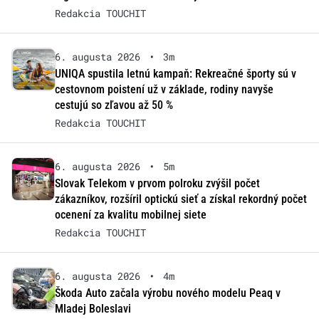
Redakcia TOUCHIT
6. augusta 2026
•
3m
UNIQA spustila letnú kampaň: Rekreačné športy sú v
cestovnom poistení už v základe, rodiny navyše
cestujú so zľavou až 50 %
Redakcia TOUCHIT
6. augusta 2026
•
5m
Slovak Telekom v prvom polroku zvýšil počet
zákazníkov, rozšíril optickú sieť a získal rekordný počet
ocenení za kvalitu mobilnej siete
Redakcia TOUCHIT
6. augusta 2026
•
4m
Škoda Auto začala výrobu nového modelu Peaq v
Mladej Boleslavi