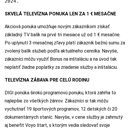
2024.
SKVELÁ TELEVÍZNA PONUKA LEN ZA 1
€ MESAČNE
Akciová ponuka umožňuje novým zákazníkom získať
základný TV balík na prvé tri mesiace už od 1 € mesačne.
Po uplynutí 3-mesačnej zľavy platí zákazník bežnú sumu za
zvolený balík služieb podľa aktuálneho cenníka. Navyše,
zákazníci môžu využiť Bonus na inštaláciu a na úvod tak
neplatiť žiadne poplatky za zriadenie služby a inštaláciu.
TELEVÍZNA ZÁBAVA PRE CELÚ RODINU
DIGI ponúka širokú programovú ponuku, ktorá zahŕňa to
najlepšie zo všetkých žánrov. Zákazníci si tak môžu
vychutnať 19 športových programov, 12 detských či 20
dokumentárnych staníc. Navyše, v cene služby je zahrnutý
aj benefit Voyo štart, s ktorým vedia sledovať svoje