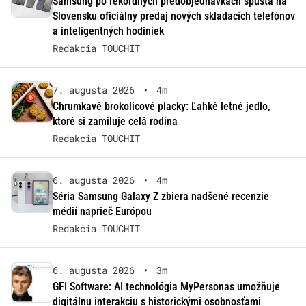
Samsung po rekordných predobjednávkach spúšťa na
Slovensku oficiálny predaj nových skladacích telefónov
a inteligentných hodiniek
Redakcia TOUCHIT
7. augusta 2026
•
4m
Chrumkavé brokolicové placky: Ľahké letné jedlo,
ktoré si zamiluje celá rodina
Redakcia TOUCHIT
6. augusta 2026
•
4m
Séria Samsung Galaxy Z zbiera nadšené recenzie
médií naprieč Európou
Redakcia TOUCHIT
6. augusta 2026
•
3m
GFI Software: AI technológia MyPersonas umožňuje
digitálnu interakciu s historickými osobnosťami