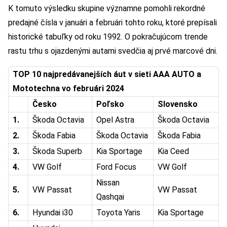
K tomuto výsledku skupine významne pomohli rekordné
predajné čísla v januári a februári tohto roku, ktoré prepísali
historické tabuľky od roku 1992. O pokračujúcom trende
rastu trhu s ojazdenými autami svedčia aj prvé marcové dni.
TOP 10 najpredávanejších áut v sieti AAA AUTO a
Mototechna vo februári 2024
Česko
Poľsko
Slovensko
1.
Škoda Octavia
Opel Astra
Škoda Octavia
2.
Škoda Fabia
Škoda Octavia
Škoda Fabia
3.
Škoda Superb
Kia Sportage
Kia Ceed
4.
VW Golf
Ford Focus
VW Golf
Nissan
5.
VW Passat
VW Passat
Qashqai
6.
Hyundai i30
Toyota Yaris
Kia Sportage