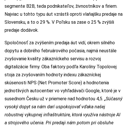
segmente B2B, teda podnikateľov, živnostníkov a firiem.
Najviac u tohto typu áut vzrástli oproti vlaňajšku predaje na
Slovensku, a to o 29 %. V Poľsku sa zase o 25 % zvýšili
predaje dodávok.
Spoločnosť za zvýšením predaja áut vidí, okrem silného
dopytu a dobrého februárového počasia, najmä neustále
zvyšovanie kvality zákazníckeho servisu a rozvoj
digitalizácie firmy. Oba faktory podľa Karolíny Topolovej
stoja za zvyšovaním hodnoty indexu zákazníckej
skúsenosti NPS (Net Promoter Score) a hodnotenia
jednotlivých autocentier vo vyhľadávači Google, ktoré je v
susednom Česku už v priemere nad hodnotou 4,5.
„Súčasný
vysoký dopyt sa nám darí uspokojovať vďaka našej
robustnej výkupnej infraštruktúre, ktorá využíva nástroje AI
a strojového učenia. Pri predaji nám potom pri obsluhe