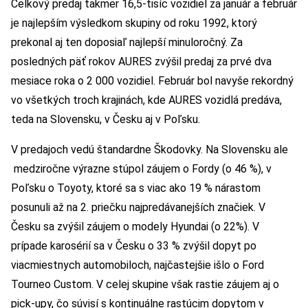
Celkový predaj takmer 16,5-tisíc vozidiel za január a február
je najlepším výsledkom skupiny od roku 1992, ktorý
prekonal aj ten doposiaľ najlepší minuloročný. Za
posledných päť rokov AURES zvýšil predaj za prvé dva
mesiace roka o 2 000 vozidiel. Február bol navyše rekordný
vo všetkých troch krajinách, kde AURES vozidlá predáva,
teda na Slovensku, v Česku aj v Poľsku.
V predajoch vedú štandardne Škodovky. Na Slovensku ale
medziročne výrazne stúpol záujem o Fordy (o 46 %), v
Poľsku o Toyoty, ktoré sa s viac ako 19 % nárastom
posunuli až na 2. priečku najpredávanejších značiek. V
Česku sa zvýšil záujem o modely Hyundai (o 22%). V
prípade karosérií sa v Česku o 33 % zvýšil dopyt po
viacmiestnych automobiloch, najčastejšie išlo o Ford
Tourneo Custom. V celej skupine však rastie záujem aj o
pick-upy, čo súvisí s kontinuálne rastúcim dopytom v