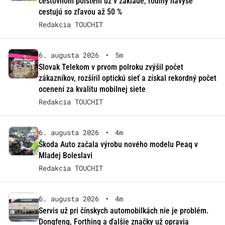
cestovnom poistení už v základe, rodiny navyše
cestujú so zľavou až 50 %
Redakcia TOUCHIT
6. augusta 2026
•
5m
Slovak Telekom v prvom polroku zvýšil počet
zákazníkov, rozšíril optickú sieť a získal rekordný počet
ocenení za kvalitu mobilnej siete
Redakcia TOUCHIT
6. augusta 2026
•
4m
Škoda Auto začala výrobu nového modelu Peaq v
Mladej Boleslavi
Redakcia TOUCHIT
6. augusta 2026
•
4m
Servis už pri čínskych automobilkách nie je problém.
Dongfeng, Forthing a ďalšie značky už opravia