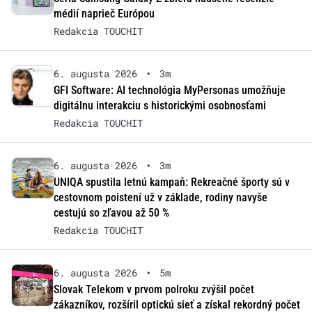
médií naprieč Európou
Redakcia TOUCHIT
6. augusta 2026
•
3m
GFI Software: AI technológia MyPersonas umožňuje
digitálnu interakciu s historickými osobnosťami
Redakcia TOUCHIT
6. augusta 2026
•
3m
UNIQA spustila letnú kampaň: Rekreačné športy sú v
cestovnom poistení už v základe, rodiny navyše
cestujú so zľavou až 50 %
Redakcia TOUCHIT
6. augusta 2026
•
5m
Slovak Telekom v prvom polroku zvýšil počet
zákazníkov, rozšíril optickú sieť a získal rekordný počet