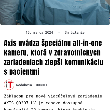
15. marca 2024
•
3m čítanie
Axis uvádza špeciálnu all-in-one
kameru, ktorá v zdravotníckych
zariadeniach zlepší komunikáciu
s pacientmi
Redakcia TOUCHIT
Základom pre nové viacúčelové zariadenie
AXIS Q9307-LV je cenovo dostupná
kopulovitá IP kamera, ktorá kombinuje