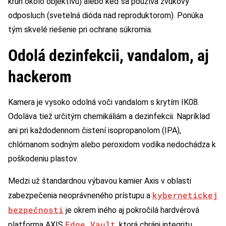
kruh okolo objektívu) alebo keď sa používa zvukový
odposluch (svetelná dióda nad reproduktorom). Ponúka
tým skvelé riešenie pri ochrane súkromia.
Odolá dezinfekcii, vandalom, aj
hackerom
Kamera je vysoko odolná voči vandalom s krytím IK08.
Odoláva tiež určitým chemikáliám a dezinfekcii. Napríklad
ani pri každodennom čistení isopropanolom (IPA),
chlórnanom sodným alebo peroxidom vodíka nedochádza k
poškodeniu plastov.
Medzi už štandardnou výbavou kamier Axis v oblasti
kybernetickej
zabezpečenia neoprávneného prístupu a
bezpečnosti
je okrem iného aj pokročilá hardvérová
Edge
Vault
platforma AXIS
, ktorá chráni integritu