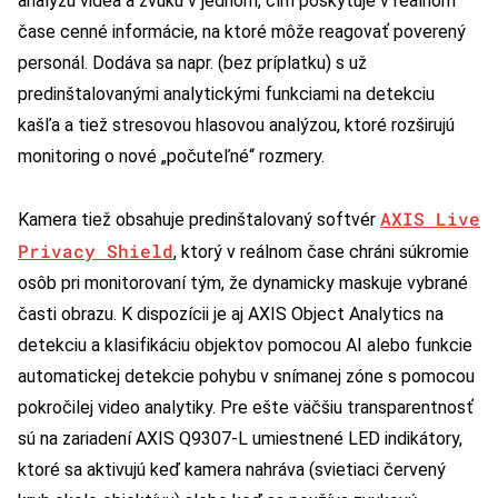
analýzu videa a zvuku v jednom, čím poskytuje v reálnom
čase cenné informácie, na ktoré môže reagovať poverený
personál. Dodáva sa napr. (bez príplatku) s už
predinštalovanými analytickými funkciami na detekciu
kašľa a tiež stresovou hlasovou analýzou, ktoré rozširujú
monitoring o nové „počuteľné“ rozmery.
AXIS Live
Kamera tiež obsahuje predinštalovaný softvér
Privacy
Shield
, ktorý v reálnom čase chráni súkromie
osôb pri monitorovaní tým, že dynamicky maskuje vybrané
časti obrazu. K dispozícii je aj AXIS Object Analytics na
detekciu a klasifikáciu objektov pomocou AI alebo funkcie
automatickej detekcie pohybu v snímanej zóne s pomocou
pokročilej video analytiky. Pre ešte väčšiu transparentnosť
sú na zariadení AXIS Q9307-L umiestnené LED indikátory,
ktoré sa aktivujú keď kamera nahráva (svietiaci červený