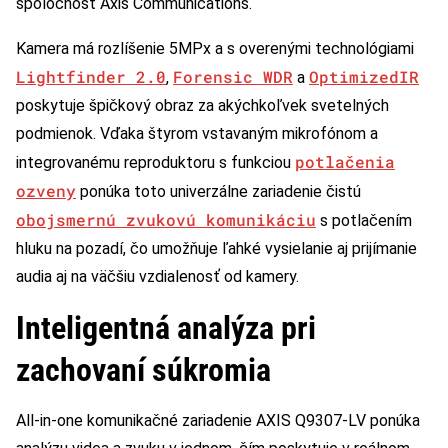
spoločnosť Axis Communications.
Kamera má rozlíšenie 5MPx a s overenými technológiami
Lightfinder
2.0
Forensic
WDR
OptimizedIR
,
a
poskytuje špičkový obraz za akýchkoľvek svetelných
podmienok. Vďaka štyrom vstavaným mikrofónom a
potlačenia
integrovanému reproduktoru s funkciou
ozveny
ponúka toto univerzálne zariadenie čistú
obojsmernú zvukovú komunikáciu
s potlačením
hluku na pozadí, čo umožňuje ľahké vysielanie aj prijímanie
audia aj na väčšiu vzdialenosť od kamery.
Inteligentná analýza pri
zachovaní súkromia
All-in-one komunikačné zariadenie AXIS Q9307-LV ponúka